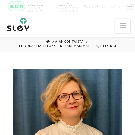
KARKUN
MAATA
SLEY
SLEY.FI
EVANKELIUMIJUHLA
EVANKELINEN
NÄKYVISSÄ
KAU
OPISTO
-FESTARIT
Na
ETUSIVU
AJANKOHTAISTA
EHDOKAS HALLITUKSEEN: SARI MÄKIMATTILA, HELSINKI