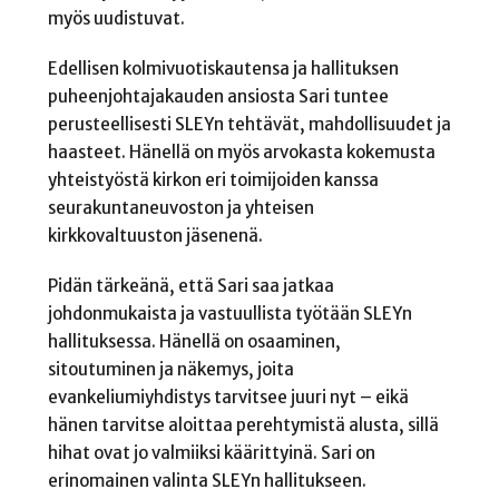
myös uudistuvat.
Edellisen kolmivuotiskautensa ja hallituksen
puheenjohtajakauden ansiosta Sari tuntee
perusteellisesti SLEYn tehtävät, mahdollisuudet ja
haasteet. Hänellä on myös arvokasta kokemusta
yhteistyöstä kirkon eri toimijoiden kanssa
seurakuntaneuvoston ja yhteisen
kirkkovaltuuston jäsenenä.
Pidän tärkeänä, että Sari saa jatkaa
johdonmukaista ja vastuullista työtään SLEYn
hallituksessa. Hänellä on osaaminen,
sitoutuminen ja näkemys, joita
evankeliumiyhdistys tarvitsee juuri nyt – eikä
hänen tarvitse aloittaa perehtymistä alusta, sillä
hihat ovat jo valmiiksi käärittyinä. Sari on
erinomainen valinta SLEYn hallitukseen.