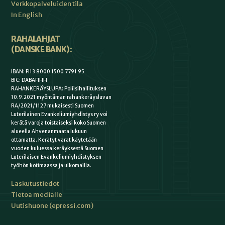
Verkkopalveluiden tila
In English
RAHALAHJAT
(DANSKE BANK):
IBAN: FI13 8000 1500 7791 95
BIC: DABAFIHH
RAHANKERÄYSLUPA: Poliisihallituksen
10.9.2021 myöntämän rahankeräysluvan
RA/2021/1127 mukaisesti Suomen
Luterilainen Evankeliumiyhdistys ry voi
kerätä varoja toistaiseksi koko Suomen
alueella Ahvenanmaata lukuun
ottamatta. Kerätyt varat käytetään
vuoden kuluessa keräyksestä Suomen
Luterilaisen Evankeliumiyhdistyksen
työhön kotimaassa ja ulkomailla.
Laskutustiedot
Tietoa medialle
Uutishuone (epressi.com)