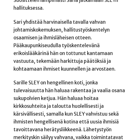
Suosittelen lämpimästi Saria jatkamaan SLEYn
hallituksessa.
Sari yhdistää harvinaisella tavalla vahvan
johtamiskokemuksen, hallitustyöskentelyn
osaamisen ja ihmisläheisen otteen.
Pääkaupunkiseudulla työskentelevänä
erikoislääkärinä hän on tottunut kantamaan
vastuuta, tekemään harkittuja päätöksiä ja
kohtaamaan ihmiset kuunnellen ja arvostaen.
Sarille SLEY on hengellinen koti, jonka
tulevaisuutta hän haluaa rakentaa ja vaalia osana
sukupolvien ketjua. Hän haluaa hoitaa
kirkkosuhteita ja taloutta huolellisesti ja
kärsivällisesti, samalla kun SLEY vahvistuu sekä
ihmisten hengellisenä kotina että uusia ihmisiä
tavoittavana herätysliikkeenä. Lähetystyön
merkityskin säilyy vahvana, vaikka toimintatavat