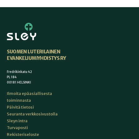
SUOMEN LUTERILAINEN
EVANKELIUMIYHDISTYS RY
Fredrikinkatu 42
PL 184
00181 HELSINKI
Ilmoita epäasiallisesta
toiminnasta
Päivitä tietosi
Seuranta verkkosivustolla
Sleyn intra
Turvaposti
Rekisteriseloste