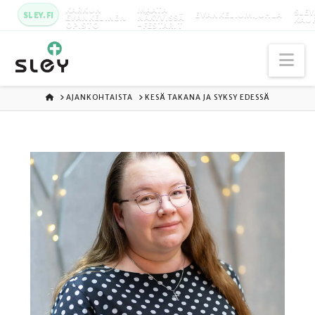
KARKUN
MAATA
SLEY
SLEY.FI
EVANKELIUMIJUHLA
EVANKELINEN
NÄKYVISSÄ
KAU
OPISTO
-FESTARIT
Na
ETUSIVU
AJANKOHTAISTA
KESÄ TAKANA JA SYKSY EDESSÄ