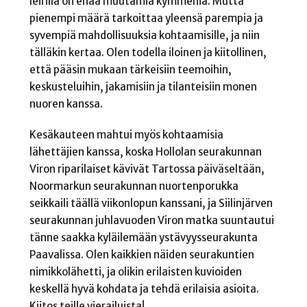
leirillä on enää muutamia kymmeniä. Mutta
pienempi määrä tarkoittaa yleensä parempia ja
syvempiä mahdollisuuksia kohtaamisille, ja niin
tälläkin kertaa. Olen todella iloinen ja kiitollinen,
että pääsin mukaan tärkeisiin teemoihin,
keskusteluihin, jakamisiin ja tilanteisiin monen
nuoren kanssa.
Kesäkauteen mahtui myös kohtaamisia
lähettäjien kanssa, koska Hollolan seurakunnan
Viron riparilaiset kävivät Tartossa päiväseltään,
Noormarkun seurakunnan nuortenporukka
seikkaili täällä viikonlopun kanssani, ja Siilinjärven
seurakunnan juhlavuoden Viron matka suuntautui
tänne saakka kyläilemään ystävyysseurakunta
Paavalissa. Olen kaikkien näiden seurakuntien
nimikkolähetti, ja olikin erilaisten kuvioiden
keskellä hyvä kohdata ja tehdä erilaisia asioita.
Kiitos teille vierailuista!