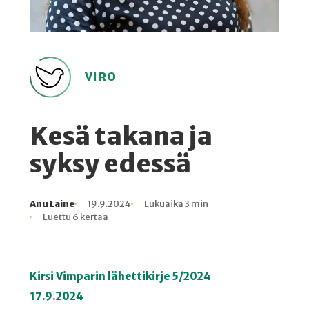
VIRO
Kesä takana ja
syksy edessä
Anu Laine
19.9.2024
Lukuaika 3 min
Kirjoittaja
Julkaistu
Lukuaika
Lukukertoja
Luettu 6 kertaa
Kirsi Vimparin lähettikirje 5/2024
17.9.2024