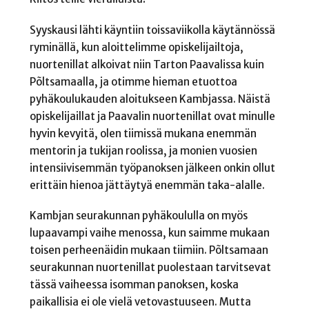
Syyskausi lähti käyntiin toissaviikolla käytännössä
ryminällä, kun aloittelimme opiskelijailtoja,
nuortenillat alkoivat niin Tarton Paavalissa kuin
Põltsamaalla, ja otimme hieman etuottoa
pyhäkoulukauden aloitukseen Kambjassa. Näistä
opiskelijaillat ja Paavalin nuortenillat ovat minulle
hyvin kevyitä, olen tiimissä mukana enemmän
mentorin ja tukijan roolissa, ja monien vuosien
intensiivisemmän työpanoksen jälkeen onkin ollut
erittäin hienoa jättäytyä enemmän taka-alalle.
Kambjan seurakunnan pyhäkoululla on myös
lupaavampi vaihe menossa, kun saimme mukaan
toisen perheenäidin mukaan tiimiin. Põltsamaan
seurakunnan nuortenillat puolestaan tarvitsevat
tässä vaiheessa isomman panoksen, koska
paikallisia ei ole vielä vetovastuuseen. Mutta