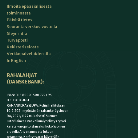
Ilmoita epäasiallisesta
toiminnasta
Päivitä tietosi
Seuranta verkkosivustolla
Sleyn intra
Turvaposti
Rekisteriseloste
Verkkopalveluiden tila
In English
RAHALAHJAT
(DANSKE BANK):
IBAN: FI13 8000 1500 7791 95
BIC: DABAFIHH
RAHANKERÄYSLUPA: Poliisihallituksen
10.9.2021 myöntämän rahankeräysluvan
RA/2021/1127 mukaisesti Suomen
Luterilainen Evankeliumiyhdistys ry voi
kerätä varoja toistaiseksi koko Suomen
alueella Ahvenanmaata lukuun
ottamatta. Kerätyt varat käytetään