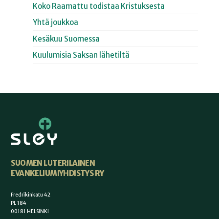
Koko Raamattu todistaa Kristuksesta
Yhtä joukkoa
Kesäkuu Suomessa
Kuulumisia Saksan lähetiltä
SUOMEN LUTERILAINEN
EVANKELIUMIYHDISTYS RY
Fredrikinkatu 42
PL 184
00181 HELSINKI