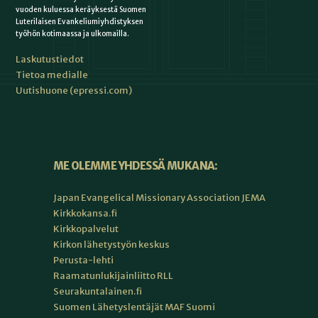
vuoden kuluessa keräyksestä Suomen
Luterilaisen Evankeliumiyhdistyksen
työhön kotimaassa ja ulkomailla.
Laskutustiedot
Tietoa medialle
Uutishuone (epressi.com)
ME OLEMME YHDESSÄ MUKANA:
Japan Evangelical Missionary Association JEMA
Kirkkokansa.fi
Kirkkopalvelut
Kirkon lähetystyön keskus
Perusta-lehti
Raamatunlukijainliitto RLL
Seurakuntalainen.fi
Suomen Lähetyslentäjät MAF Suomi