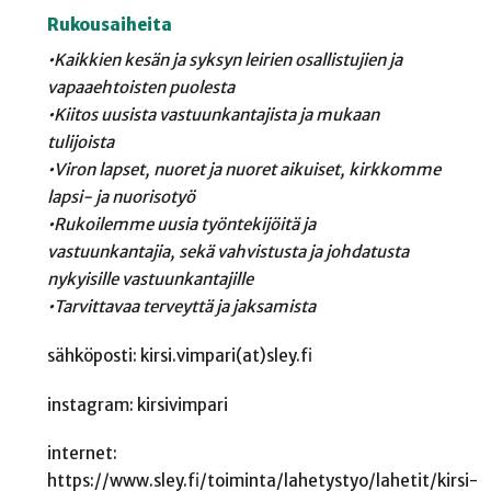
Rukousaiheita
•Kaikkien kesän ja syksyn leirien osallistujien ja
vapaaehtoisten puolesta
•Kiitos uusista vastuunkantajista ja mukaan
tulijoista
•Viron lapset, nuoret ja nuoret aikuiset, kirkkomme
lapsi- ja nuorisotyö
•Rukoilemme uusia työntekijöitä ja
vastuunkantajia, sekä vahvistusta ja johdatusta
nykyisille vastuunkantajille
•Tarvittavaa terveyttä ja jaksamista
sähköposti: kirsi.vimpari(at)sley.fi
instagram: kirsivimpari
internet:
https://www.sley.fi/toiminta/lahetystyo/lahetit/kirsi-