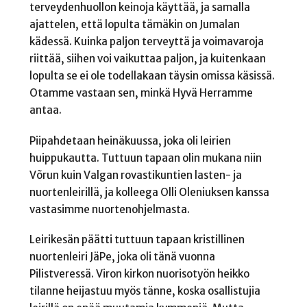
terveydenhuollon keinoja käyttää, ja samalla
ajattelen, että lopulta tämäkin on Jumalan
kädessä. Kuinka paljon terveyttä ja voimavaroja
riittää, siihen voi vaikuttaa paljon, ja kuitenkaan
lopulta se ei ole todellakaan täysin omissa käsissä.
Otamme vastaan sen, minkä Hyvä Herramme
antaa.
Piipahdetaan heinäkuussa, joka oli leirien
huippukautta. Tuttuun tapaan olin mukana niin
Võrun kuin Valgan rovastikuntien lasten- ja
nuortenleirillä, ja kolleega Olli Oleniuksen kanssa
vastasimme nuortenohjelmasta.
Leirikesän päätti tuttuun tapaan kristillinen
nuortenleiri JäPe, joka oli tänä vuonna
Pilistveressä. Viron kirkon nuorisotyön heikko
tilanne heijastuu myös tänne, koska osallistujia