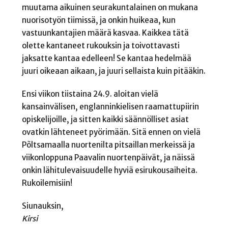
muutama aikuinen seurakuntalainen on mukana
nuorisotyön tiimissä, ja onkin huikeaa, kun
vastuunkantajien määrä kasvaa. Kaikkea tätä
olette kantaneet rukouksin ja toivottavasti
jaksatte kantaa edelleen! Se kantaa hedelmää
juuri oikeaan aikaan, ja juuri sellaista kuin pitääkin.
Ensi viikon tiistaina 24.9. aloitan vielä
kansainvälisen, englanninkielisen raamattupiirin
opiskelijoille, ja sitten kaikki säännölliset asiat
ovatkin lähteneet pyörimään. Sitä ennen on vielä
Põltsamaalla nuortenilta pitsaillan merkeissä ja
viikonloppuna Paavalin nuortenpäivät, ja näissä
onkin lähitulevaisuudelle hyviä esirukousaiheita.
Rukoilemisiin!
Siunauksin,
Kirsi