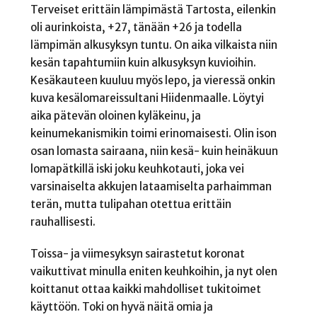
Terveiset erittäin lämpimästä Tartosta, eilenkin
oli aurinkoista, +27, tänään +26 ja todella
lämpimän alkusyksyn tuntu. On aika vilkaista niin
kesän tapahtumiin kuin alkusyksyn kuvioihin.
Kesäkauteen kuuluu myös lepo, ja vieressä onkin
kuva kesälomareissultani Hiidenmaalle. Löytyi
aika pätevän oloinen kyläkeinu, ja
keinumekanismikin toimi erinomaisesti. Olin ison
osan lomasta sairaana, niin kesä- kuin heinäkuun
lomapätkillä iski joku keuhkotauti, joka vei
varsinaiselta akkujen lataamiselta parhaimman
terän, mutta tulipahan otettua erittäin
rauhallisesti.
Toissa- ja viimesyksyn sairastetut koronat
vaikuttivat minulla eniten keuhkoihin, ja nyt olen
koittanut ottaa kaikki mahdolliset tukitoimet
käyttöön. Toki on hyvä näitä omia ja