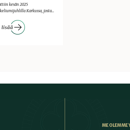
attiin kesän 2025
keliumijuhlilla Karkussa, josta…
ME OLEMME 