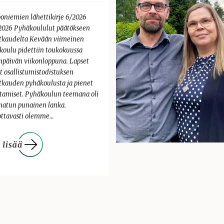
oniemien lähettikirje 6/2026
.2026 Pyhäkoululut päätökseen
tkaudelta Kevään viimeinen
koulu pidettiin toukokuussa
enpäivän viikonloppuna. Lapset
t osallistumistodistuksen
tkauden pyhäkoulusta ja pienet
tamiset. Pyhäkoulun teemana oli
atun punainen lanka.
ottavasti olemme…