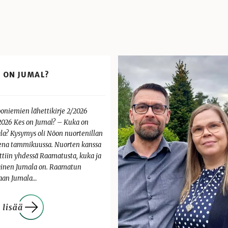
 ON JUMAL?
oniemien lähettikirje 2/2026
.2026 Kes on Jumal? – Kuka on
la? Kysymys oli Nõon nuortenillan
ena tammikuussa. Nuorten kanssa
ittiin yhdessä Raamatusta, kuka ja
ainen Jumala on. Raamatun
an Jumala…