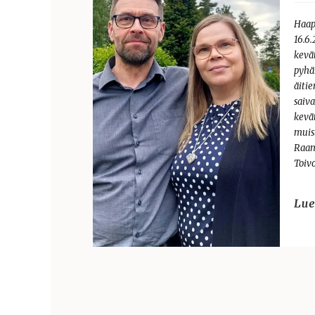
Haap
16.6
kevä
pyhä
äiti
saiva
kevä
muis
Raam
Toiv