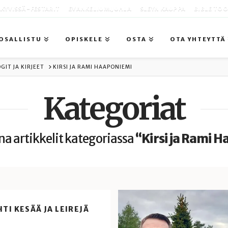
KYVISSÄ -FESTARIT
EVANKELIUMIJUHLA
SLEYN KAUPPA
BIBLE TO
OSALLISTU
OPISKELE
OSTA
OTA YHTEYTTÄ
GIT JA KIRJEET
KIRSI JA RAMI HAAPONIEMI
Kategoriat
una artikkelit kategoriassa
“Kirsi ja Rami 
TI KESÄÄ JA LEIREJÄ