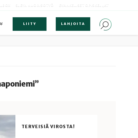
OLBOX
SLEYN NUORISOTYÖ
EVANKELISET OPISKELIJAT
LIITY
LAHJOITA
Haaponiemi”
TERVEISIÄ VIROSTA!