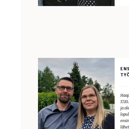
EN
TY
Haap
17.10
ja o
lopu
ensi
lähe