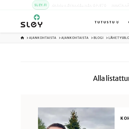
SLEY.FI
KARKUN EVANKELINEN OPISTO
MAATA NÄ
TUTUSTU
ETUSIVU
AJANKOHTAISTA
AJANKOHTAISTA
BLOGI
LÄHETYSBLO
Alla listatt
KOH