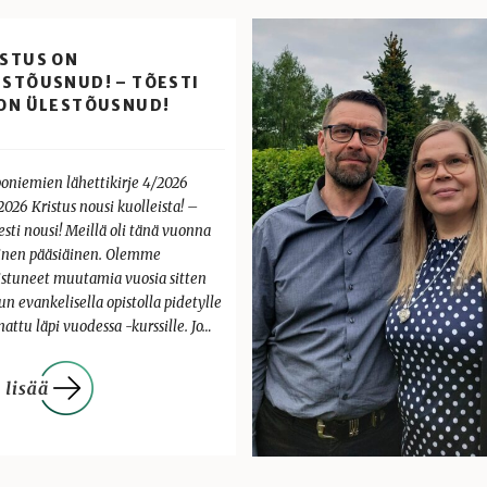
ISTUS ON
ESTÕUSNUD! – TÕESTI
 ON ÜLESTÕUSNUD!
oniemien lähettikirje 4/2026
2026 Kristus nousi kuolleista! –
esti nousi! Meillä oli tänä vuonna
ainen pääsiäinen. Olemme
listuneet muutamia vuosia sitten
n evankelisella opistolla pidetylle
ttu läpi vuodessa -kurssille. Jo…