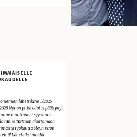
SIMMÄISELLE
ÖKAUDELLE
oniemien lähettikirje 1/2025
.2025 Nyt on pitkä odotus päättynyt
lemme muuttaneet syyskuun
lla tänne Tarttoon aloittamaan
mmäistä työkautta Sleyn Viron
tteinä! Läheteiksi meidät