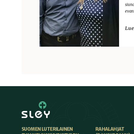
siun
evan
SUOMEN LUTERILAINEN
RAHALAHJAT