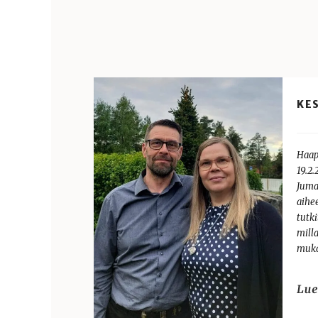
KES
Haap
19.2
Juma
aihe
tutk
mill
muka