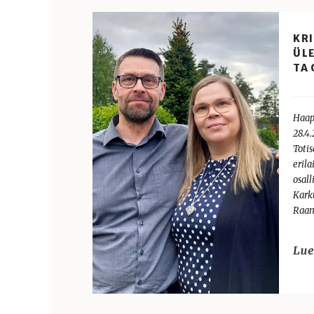
KR
ÜL
TA
Haap
28.4.
Totis
eril
osal
Karku
Raama