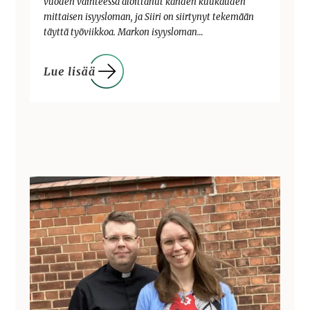
vuoden vaihteessa aloittanut kahden kuukauden
mittaisen isyysloman, ja Siiri on siirtynyt tekemään
täyttä työviikkoa. Markon isyysloman…