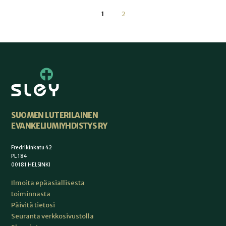
1
2
SUOMEN LUTERILAINEN
EVANKELIUMIYHDISTYS RY
Fredrikinkatu 42
PL 184
00181 HELSINKI
Ilmoita epäasiallisesta
toiminnasta
Päivitä tietosi
Seuranta verkkosivustolla