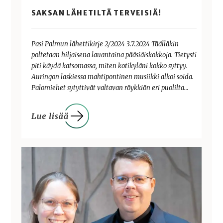
SAKSAN LÄHETILTÄ TERVEISIÄ!
Pasi Palmun lähettikirje 2/2024 3.7.2024 Täälläkin
poltetaan hiljaisena lauantaina pääsiäiskokkoja. Tietysti
piti käydä katsomassa, miten kotikyläni kokko syttyy.
Auringon laskiessa mahtipontinen musiikki alkoi soida.
Palomiehet sytyttivät valtavan röykkiön eri puolilta…