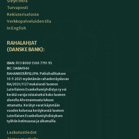
Sleyn intra
Turvaposti
Rekisteriseloste
Verkkopalveluiden tila
In English
RAHALAHJAT
(DANSKE BANK):
IBAN: FI13 8000 1500 7791 95
BIC: DABAFIHH
RAHANKERÄYSLUPA: Poliisihallituksen
10.9.2021 myöntämän rahankeräysluvan
RA/2021/1127 mukaisesti Suomen
Luterilainen Evankeliumiyhdistys ry voi
kerätä varoja toistaiseksi koko Suomen
alueella Ahvenanmaata lukuun
ottamatta. Kerätyt varat käytetään
vuoden kuluessa keräyksestä Suomen
Luterilaisen Evankeliumiyhdistyksen
työhön kotimaassa ja ulkomailla.
Laskutustiedot