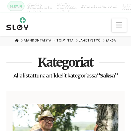
KARKUN
MAATA
SLEY
SLEY.FI
EVANKELIUMIJUHLA
EVANKELINEN
NÄKYVISSÄ
KAU
OPISTO
-FESTARIT
Na
ETUSIVU
AJANKOHTAISTA
TOIMINTA
LÄHETYSTYÖ
SAKSA
Kategoriat
Alla listattuna artikkelit kategoriassa
“Saksa”