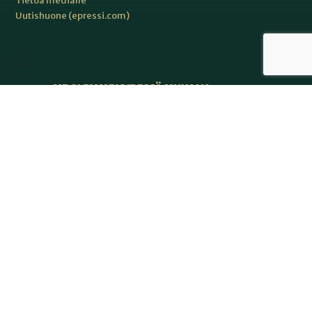
Tietoa medialle
Uutishuone (epressi.com)
ME OLEMME YHDESSÄ MUKANA:
Japan Evangelical Missionary Association JEMA
Kirkkokansa.fi
Kirkkopalvelut
Kirkon lähetystyön keskus
Perusta-lehti
Raamatunlukijainliitto RLL
Seurakuntalainen.fi
Suomen Lähetyslentäjät MAF Suomi
Suomen lähetysneuvosto SLN
Suomen teologinen instituutti STI ry
Wycliffe Raamatunkääntäjät ry