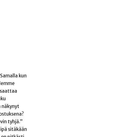
. Samalla kun
allemme
s saattaa
uku
n näkynyt
nostuksena?
vin tyhjä.”
ipä sitäkään
on pitkästi