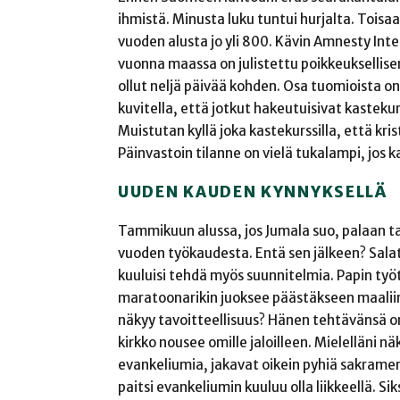
ihmistä. Minusta luku tuntui hurjalta. Toisa
vuoden alusta jo yli 800. Kävin Amnesty Inte
vuonna maassa on julistettu poikkeukselli
ollut neljä päivää kohden. Osa tuomioista on 
kuvitella, että jotkut hakeutuisivat kastekur
Muistutan kyllä joka kastekurssilla, että kri
Päinvastoin tilanne on vielä tukalampi, jos 
UUDEN KAUDEN KYNNYKSELLÄ
Tammikuun alussa, jos Jumala suo, palaan ta
vuoden työkaudesta. Entä sen jälkeen? Salat
kuuluisi tehdä myös suunnitelmia. Papin työt
maratoonarikin juoksee päästäkseen maaliin 
näkyy tavoitteellisuus? Hänen tehtävänsä on
kirkko nousee omille jaloilleen. Mielelläni nä
evankeliumia, jakavat oikein pyhiä sakramentt
paitsi evankeliumin kuuluu olla liikkeellä.