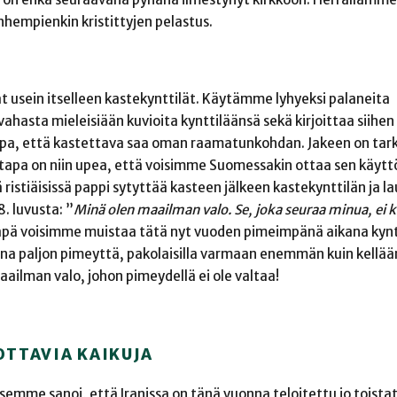
nhempienkin kristittyjen pelastus.
t usein itselleen kastekynttilät. Käytämme lyhyeksi palaneita
 vahasta mieleisiään kuvioita kynttiläänsä sekä kirjoittaa siihe
apa, että kastettava saa oman raamatunkohdan. Jakeen on tar
tapa on niin upea, että voisimme Suomessakin ottaa sen käytt
ä ristiäisissä pappi sytyttää kasteen jälkeen kastekynttilän ja l
. luvusta: ”
Minä olen maailman valo. Se, joka seuraa minua, ei k
pä voisimme muistaa tätä nyt vuoden pimeimpänä aikana kynt
a paljon pimeyttä, pakolaisilla varmaan enemmän kuin kellää
ailman valo, johon pimeydellä ei ole valtaa!
OTTAVIA KAIKUJA
emme sanoi, että Iranissa on tänä vuonna teloitettu jo toista