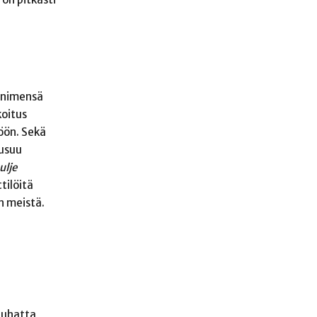
n nimensä
koitus
öön. Sekä
ausuu
ulje
tilöitä
n meistä.
tuhatta