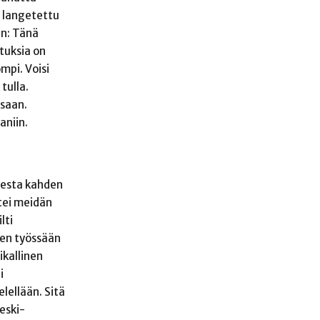
i langetettu
in: Tänä
tuksia on
mpi. Voisi
tulla.
ksaan.
aniin.
udesta kahden
ttei meidän
lti
nen työssään
ikallinen
i
elellään. Sitä
eski-