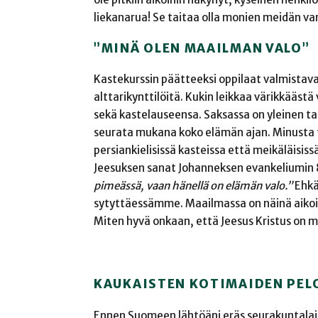
liekanarua! Se taitaa olla monien meidän va
”MINÄ OLEN MAAILMAN VALO”
Kastekurssin päätteeksi oppilaat valmistava
alttarikynttilöitä. Kukin leikkaa värikkäästä
sekä kastelauseensa. Saksassa on yleinen t
seurata mukana koko elämän ajan. Minusta 
persiankielisissä kasteissa että meikäläisiss
Jeesuksen sanat Johanneksen evankeliumin 8
pimeässä, vaan hänellä on elämän valo.”
Ehkä
sytyttäessämme. Maailmassa on näinä aikoin
Miten hyvä onkaan, että Jeesus Kristus on ma
KAUKAISTEN KOTIMAIDEN PEL
Ennen Suomeen lähtöäni eräs seurakuntalais