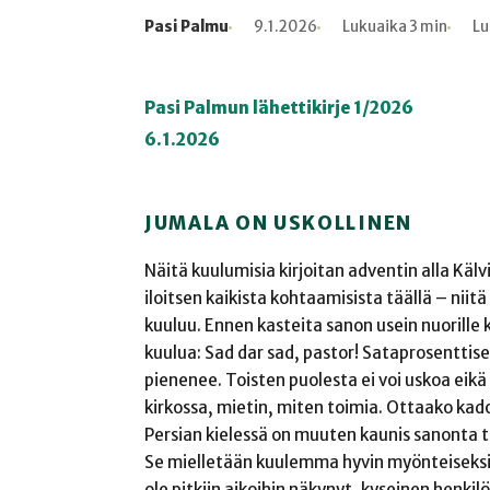
Pasi Palmu
9.1.2026
Lukuaika 3 min
Lu
Kirjoittaja
Julkaistu
Lukuaika
Lukukertoja
Pasi Palmun lähettikirje 1/2026
6.1.2026
JUMALA ON USKOLLINEN
Näitä kuulumisia kirjoitan adventin alla Kälv
iloitsen kaikista kohtaamisista täällä – ni
kuuluu. Ennen kasteita sanon usein nuorille k
kuulua: Sad dar sad, pastor! Sataprosenttise
pienenee. Toisten puolesta ei voi uskoa eikä
kirkossa, mietin, miten toimia. Ottaako ka
Persian kielessä on muuten kaunis sanonta ti
Se mielletään kuulemma hyvin myönteiseksi. 
ole pitkiin aikoihin näkynyt, kyseinen henk