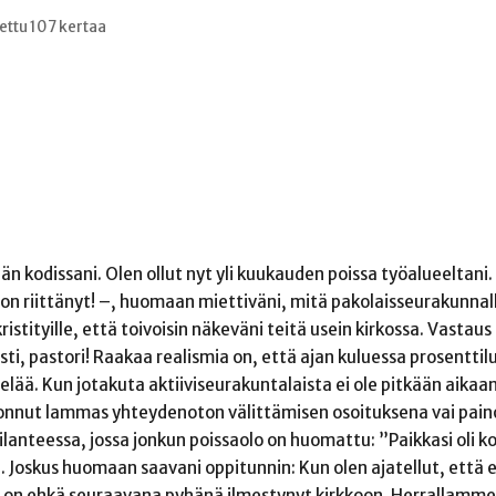
ettu 107 kertaa
iän kodissani. Olen ollut nyt yli kuukauden poissa työalueeltani
itä on riittänyt! –, huomaan miettiväni, mitä pakolaisseurakunn
ristityille, että toivoisin näkeväni teitä usein kirkossa. Vastau
sti, pastori! Raakaa realismia on, että ajan kuluessa prosenttil
 elää. Kun jotakuta aktiiviseurakuntalaista ei ole pitkään aikaa
donnut lammas yhteydenoton välittämisen osoituksena vai pai
lanteessa, jossa jonkun poissaolo on huomattu: ”Paikkasi oli ko
Joskus huomaan saavani oppitunnin: Kun olen ajatellut, että e
ilö on ehkä seuraavana pyhänä ilmestynyt kirkkoon. Herrallamme 