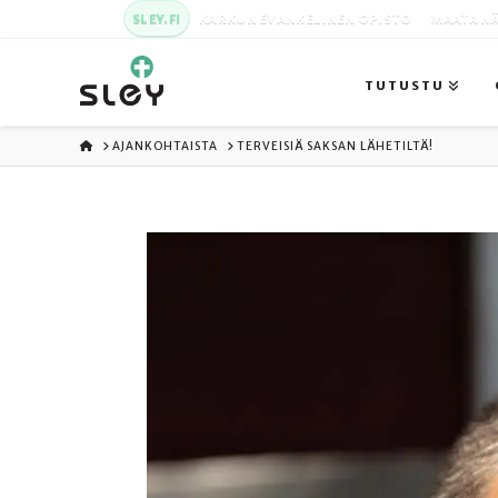
SLEY.FI
KARKUN EVANKELINEN OPISTO
MAATA NÄ
TUTUSTU
ETUSIVU
AJANKOHTAISTA
TERVEISIÄ SAKSAN LÄHETILTÄ!