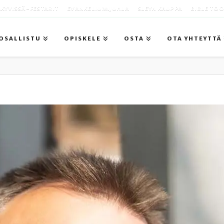
KYVISSÄ -FESTARIT
EVANKELIUMIJUHLA
SLEYN KAUPPA
BIBLE TO
OSALLISTU
OPISKELE
OSTA
OTA YHTEYTTÄ