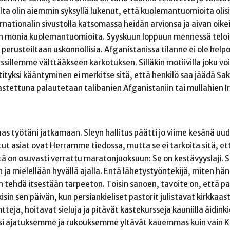
alta olin aiemmin syksyllä lukenut, että kuolemantuomioita olis
rnationalin sivustolla katsomassa heidän arvionsa ja aivan oike
sen monia kuolemantuomioita. Syyskuun loppuun mennessä teloi
perusteiltaan uskonnollisia. Afganistanissa tilanne ei ole helpo
ssillemme välttääkseen karkotuksen. Silläkin motiivilla joku voi 
stityksi kääntyminen ei merkitse sitä, että henkilö saa jäädä Sa
kastettuna palautetaan talibanien Afganistaniin tai mullahien Ir
as työtäni jatkamaan. Sleyn hallitus päätti jo viime kesänä u
ut asiat ovat Herramme tiedossa, mutta se ei tarkoita sitä, e
ä on osuvasti verrattu maratonjuoksuun: Se on kestävyyslaji. Si
ja mielellään hyvällä ajalla. Entä lähetystyöntekijä, miten hä
 tehdä itsestään tarpeeton. Toisin sanoen, tavoite on, että pa
kisin sen päivän, kun persiankieliset pastorit julistavat kirkkaast
eja, hoitavat sieluja ja pitävät kastekursseja kauniilla äidinki
 Siksi ajatuksemme ja rukouksemme yltävät kauemmas kuin vain K