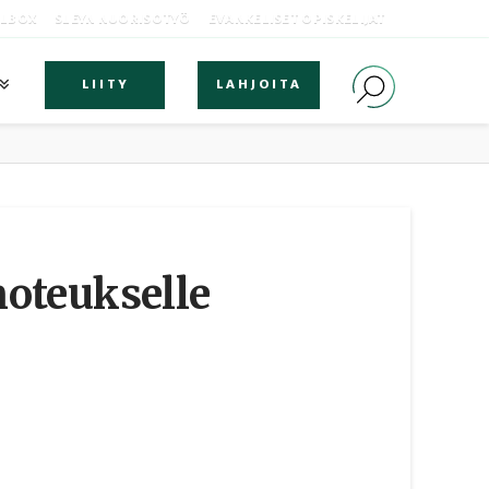
OLBOX
SLEYN NUORISOTYÖ
EVANKELISET OPISKELIJAT
LIITY
LAHJOITA
oteukselle