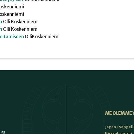
oskenniemi
oskenniemi
in
Olli
Koskenniemi
in
Olli
Koskenniemi
hoitamiseen
Olli
Koskenniemi
ME OLEMME 
Japan Evangeli
1 95
Kirkkokansa.fi