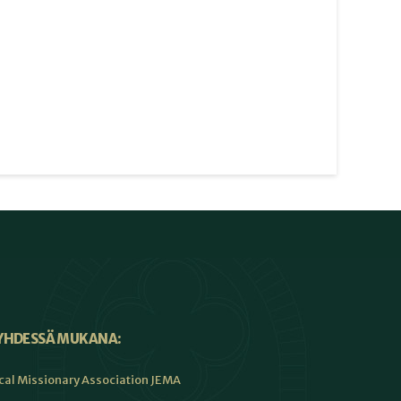
YHDESSÄ MUKANA:
cal Missionary Association JEMA