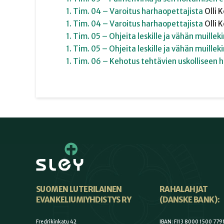
1. Tim. 04 – Varoitus harhaopettajista
Olli
K
1. Tim. 04 – Varoitus harhaopettajista
Olli
K
1. Tim. 05 – Ohjeita leskille ja vähän muillek
1. Tim. 05 – Ohjeita leskille ja vähän muillek
1. Tim. 06 – Kehotus tehtävien uskolliseen 
SUOMEN LUTERILAINEN
RAHALAHJAT
EVANKELIUMIYHDISTYS RY
(DANSKE BANK):
Fredrikinkatu 42
IBAN: FI13 8000 1500 779