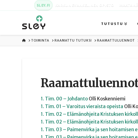
SLEY.FI
KARKUN EVANKELINEN OPISTO
MAATA NÄ
TUTUSTU
ETUSIVU
TOIMINTA
RAAMATTU TUTUKSI
RAAMATTULUENNOT
Raamattuluennot
1. Tim. 00 – Johdanto
Olli
Koskenniemi
1. Tim. 01 – Varoitus vieraista opeista
Olli
Ko
1. Tim. 02 – Elämänohjeita Kristuksen kirkol
1. Tim. 02 – Elämänohjeita Kristuksen kirkol
1. Tim. 03 – Paimenvirka ja sen hoitamisen e
1. Tim. 03 – Paimenvirka ja sen hoitamisen e