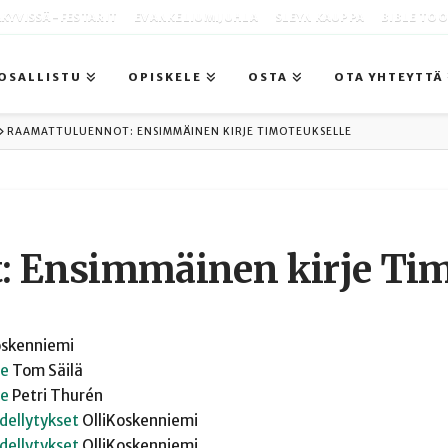
KYVISSÄ -FESTARIT
EVANKELIUMIJUHLA
SLEYN KAUPPA
BIBLE TO
OSALLISTU
OPISKELE
OSTA
OTA YHTEYTTÄ
RAAMATTULUENNOT: ENSIMMÄINEN KIRJE TIMOTEUKSELLE
: Ensimmäinen kirje Tim
skenniemi
le
Tom
Säilä
le
Petri
Thurén
dellytykset
Olli
Koskenniemi
dellytykset
Olli
Koskenniemi