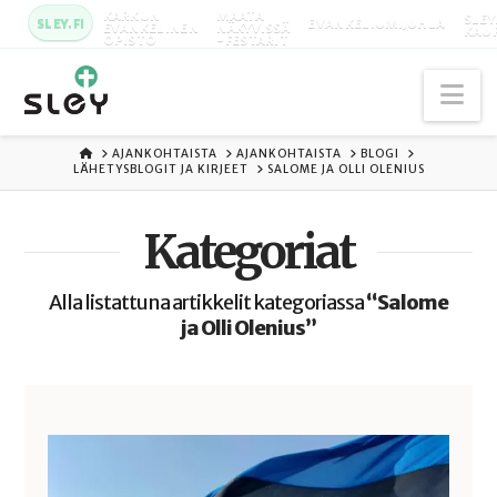
KARKUN
MAATA
SLEY
SLEY.FI
EVANKELIUMIJUHLA
EVANKELINEN
NÄKYVISSÄ
KAU
OPISTO
-FESTARIT
Na
ETUSIVU
AJANKOHTAISTA
AJANKOHTAISTA
BLOGI
LÄHETYSBLOGIT JA KIRJEET
SALOME JA OLLI OLENIUS
Kategoriat
Alla listattuna artikkelit kategoriassa
“Salome
ja Olli Olenius”