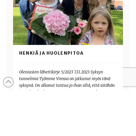
HENKIÄ JA HUOLENPITOA
Oleniusten lähettikirje 5/2023 7.11.2023 Syksyn
tunnelmia Työmme Virossa on jatkunut myös tänä
syksynä. On alkanut tuntua jo ihan siltä, että siitähän
on pitkäaika, kun me tänne muutimme. Aika nopeasti
uudesta…