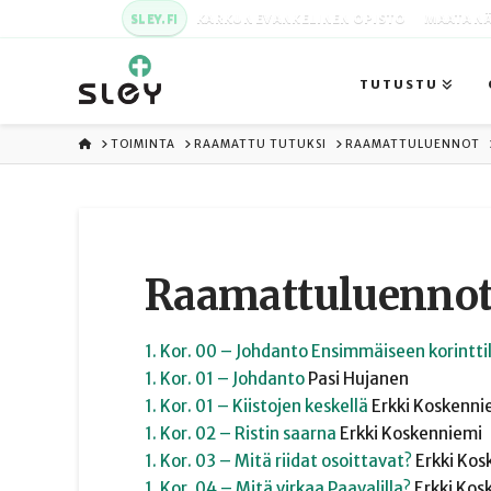
SLEY.FI
KARKUN EVANKELINEN OPISTO
MAATA NÄ
TUTUSTU
ETUSIVU
TOIMINTA
RAAMATTU TUTUKSI
RAAMATTULUENNOT
Raamattuluennot:
1. Kor. 00 – Johdanto Ensimmäiseen korintti
1. Kor. 01 – Johdanto
Pasi
Hujanen
1. Kor. 01 – Kiistojen keskellä
Erkki
Koskenni
1. Kor. 02 – Ristin saarna
Erkki
Koskenniemi
1. Kor. 03 – Mitä riidat osoittavat?
Erkki
Kos
1. Kor. 04 – Mitä virkaa Paavalilla?
Erkki
Kos