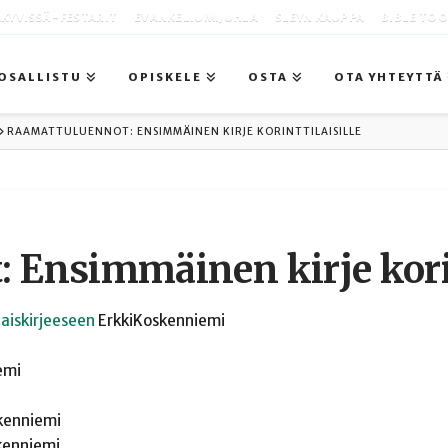
KYVISSÄ -FESTARIT
EVANKELIUMIJUHLA
SLEYN KAUPPA
BIBLE TO
OSALLISTU
OPISKELE
OSTA
OTA YHTEYTTÄ
RAAMATTULUENNOT: ENSIMMÄINEN KIRJE KORINTTILAISILLE
 Ensimmäinen kirje korin
laiskirjeeseen
Erkki
Koskenniemi
emi
kenniemi
kenniemi