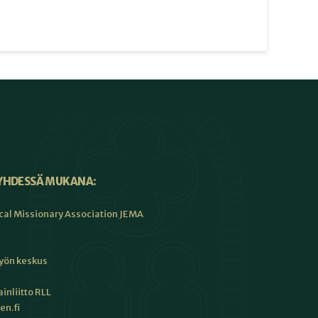
YHDESSÄ MUKANA:
cal Missionary Association JEMA
työn keskus
inliitto RLL
en.fi