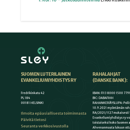
SUOMEN LUTERILAINEN
RAHALAHJAT
EVANKELIUMIYHDISTYS RY
(DANSKE BANK):
Fredrikinkatu 42
IBAN: FI13 8000 1500 779
PL 184
BIC: DABAFIHH
00181 HELSINKI
RAHANKERÄYSLUPA: Poliis
10.9.2021 myöntämän rah
Ilmoita epäasiallisesta toiminnasta
RA/2021/1127 mukaisesti 
Evankeliumiyhdistys ry vo
Päivitä tietosi
toistaiseksi koko Suomen a
Seuranta verkkosivustolla
Ahvenanmaata lukuun otta