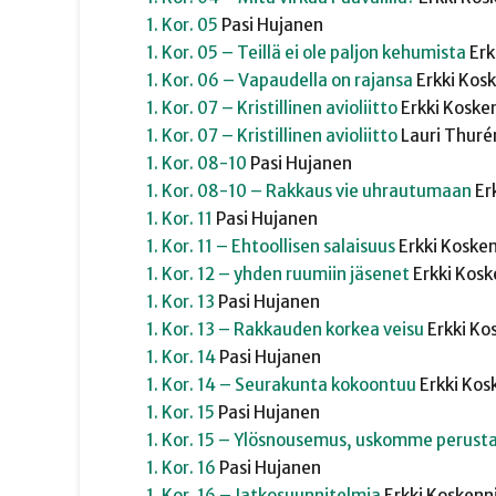
1. Kor. 05
Pasi
Hujanen
1. Kor. 05 – Teillä ei ole paljon kehumista
Erk
1. Kor. 06 – Vapaudella on rajansa
Erkki
Kosk
1. Kor. 07 – Kristillinen avioliitto
Erkki
Koske
1. Kor. 07 – Kristillinen avioliitto
Lauri
Thuré
1. Kor. 08-10
Pasi
Hujanen
1. Kor. 08-10 – Rakkaus vie uhrautumaan
Er
1. Kor. 11
Pasi
Hujanen
1. Kor. 11 – Ehtoollisen salaisuus
Erkki
Koske
1. Kor. 12 – yhden ruumiin jäsenet
Erkki
Kosk
1. Kor. 13
Pasi
Hujanen
1. Kor. 13 – Rakkauden korkea veisu
Erkki
Ko
1. Kor. 14
Pasi
Hujanen
1. Kor. 14 – Seurakunta kokoontuu
Erkki
Kos
1. Kor. 15
Pasi
Hujanen
1. Kor. 15 – Ylösnousemus, uskomme perust
1. Kor. 16
Pasi
Hujanen
1. Kor. 16 – Jatkosuunnitelmia
Erkki
Koskenn