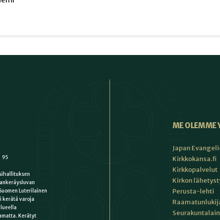
ME OLEMME 
Japan Evangeli
1 95
Kirkkokansa.fi
Kirkkopalvelut
ihallituksen
Kirkon lähetys
ankeräysluvan
Perusta-lehti
Suomen Luterilainen
i kerätä varoja
Raamatunlukija
lueella
Seurakuntalain
matta. Kerätyt