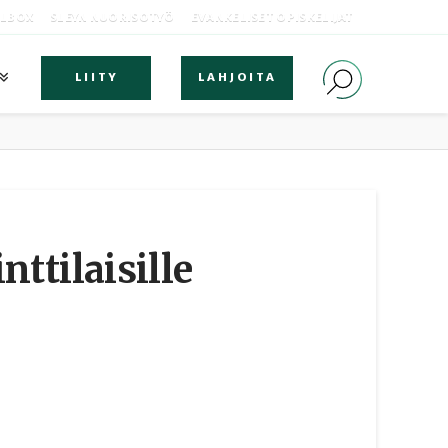
OLBOX
SLEYN NUORISOTYÖ
EVANKELISET OPISKELIJAT
LIITY
LAHJOITA
ttilaisille