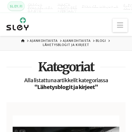
KARKUN
MAATA
SLEY
SLEY.FI
EVANKELIUMIJUHLA
EVANKELINEN
NÄKYVISSÄ
KAU
OPISTO
-FESTARIT
Na
ETUSIVU
AJANKOHTAISTA
AJANKOHTAISTA
BLOGI
LÄHETYSBLOGIT JA KIRJEET
Kategoriat
Alla listattuna artikkelit kategoriassa
“Lähetysblogit ja kirjeet”