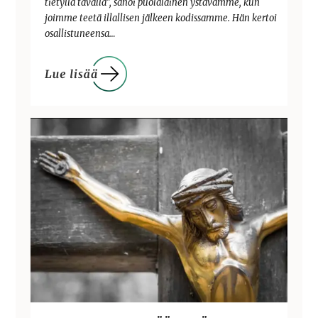
tietyllä tavalla”, sanoi puolalainen ystävämme, kun
joimme teetä illallisen jälkeen kodissamme. Hän kertoi
osallistuneensa…