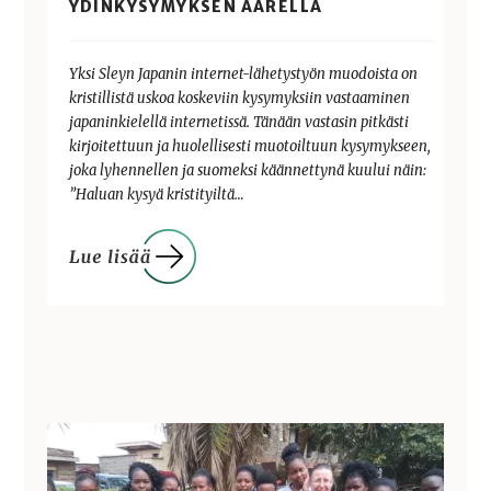
YDINKYSYMYKSEN ÄÄRELLÄ
Yksi Sleyn Japanin internet-lähetystyön muodoista on
kristillistä uskoa koskeviin kysymyksiin vastaaminen
japaninkielellä internetissä. Tänään vastasin pitkästi
kirjoitettuun ja huolellisesti muotoiltuun kysymykseen,
joka lyhennellen ja suomeksi käännettynä kuului näin:
”Haluan kysyä kristityiltä…