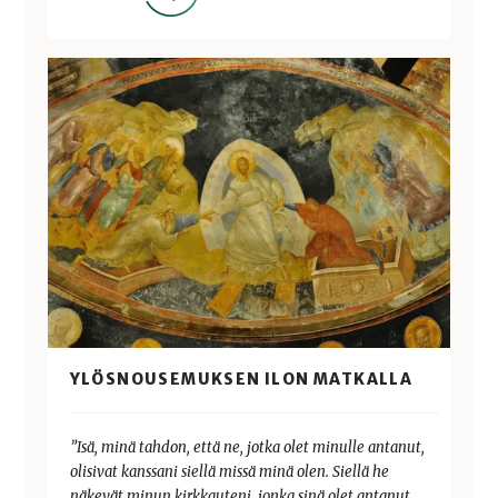
YLÖSNOUSEMUKSEN ILON MATKALLA
”Isä, minä tahdon, että ne, jotka olet minulle antanut,
olisivat kanssani siellä missä minä olen. Siellä he
näkevät minun kirkkauteni, jonka sinä olet antanut