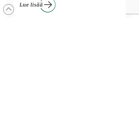
1
...
26
27
28
...
32
SUOMEN LUTERILAINEN
EVANKELIUMIYHDISTYS RY
Fredrikinkatu 42