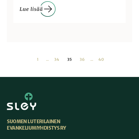
1
...
34
35
36
...
40
SUOMEN LUTERILAINEN
EVANKELIUMIYHDISTYS RY