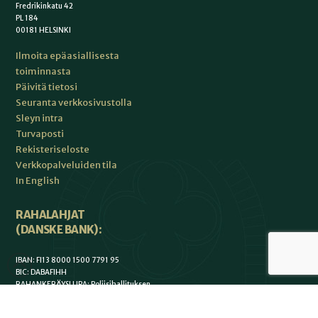
Fredrikinkatu 42
PL 184
00181 HELSINKI
Ilmoita epäasiallisesta
toiminnasta
Päivitä tietosi
Seuranta verkkosivustolla
Sleyn intra
Turvaposti
Rekisteriseloste
Verkkopalveluiden tila
In English
RAHALAHJAT
(DANSKE BANK):
IBAN: FI13 8000 1500 7791 95
BIC: DABAFIHH
RAHANKERÄYSLUPA: Poliisihallituksen
10.9.2021 myöntämän rahankeräysluvan
RA/2021/1127 mukaisesti Suomen