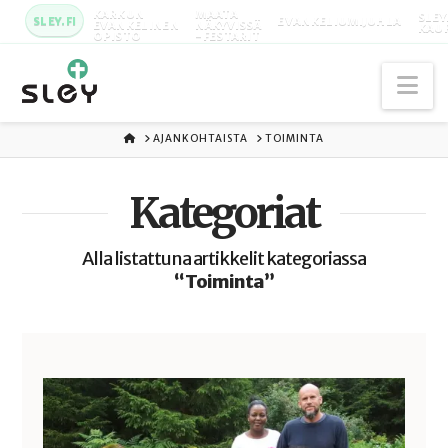
KARKUN
MAATA
SLEY
SLEY.FI
EVANKELIUMIJUHLA
EVANKELINEN
NÄKYVISSÄ
KAU
OPISTO
-FESTARIT
Na
ETUSIVU
AJANKOHTAISTA
TOIMINTA
Kategoriat
Alla listattuna artikkelit kategoriassa
“Toiminta”