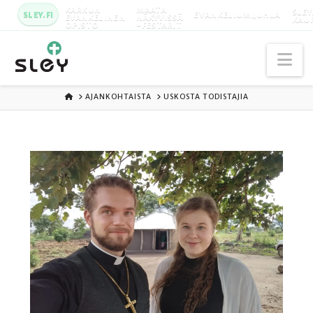
KARKUN
MAATA
SLEY
SLEY.FI
EVANKELIUMIJUHLA
EVANKELINEN
NÄKYVISSÄ
KAU
OPISTO
-FESTARIT
Na
ETUSIVU
AJANKOHTAISTA
USKOSTA TODISTAJIA