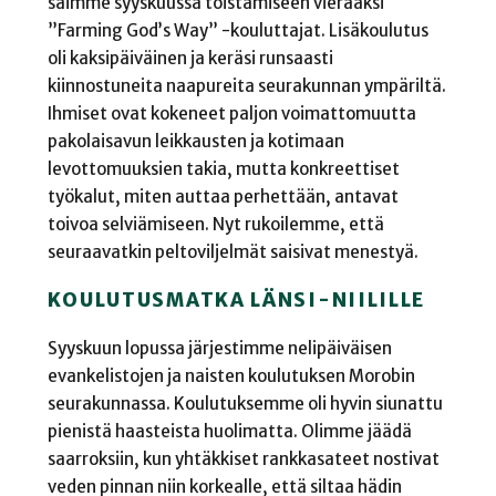
saimme syyskuussa toistamiseen vieraaksi
”Farming God’s Way” -kouluttajat. Lisäkoulutus
oli kaksipäiväinen ja keräsi runsaasti
kiinnostuneita naapureita seurakunnan ympäriltä.
Ihmiset ovat kokeneet paljon voimattomuutta
pakolaisavun leikkausten ja kotimaan
levottomuuksien takia, mutta konkreettiset
työkalut, miten auttaa perhettään, antavat
toivoa selviämiseen. Nyt rukoilemme, että
seuraavatkin peltoviljelmät saisivat menestyä.
KOULUTUSMATKA LÄNSI-NIILILLE
Syyskuun lopussa järjestimme nelipäiväisen
evankelistojen ja naisten koulutuksen Morobin
seurakunnassa. Koulutuksemme oli hyvin siunattu
pienistä haasteista huolimatta. Olimme jäädä
saarroksiin, kun yhtäkkiset rankkasateet nostivat
veden pinnan niin korkealle, että siltaa hädin