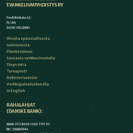
EVANKELIUMIYHDISTYS RY
Fredrikinkatu 42
PL 184
00181 HELSINKI
Ilmoita epäasiallisesta
toiminnasta
Päivitä tietosi
Seuranta verkkosivustolla
Sleyn intra
Turvaposti
Rekisteriseloste
Verkkopalveluiden tila
In English
RAHALAHJAT
(DANSKE BANK):
IBAN: FI13 8000 1500 7791 95
BIC: DABAFIHH