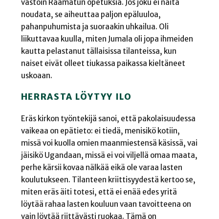
vastoin Raamatun opetuksia. Jos joku ei näitä
noudata, se aiheuttaa paljon epäluuloa,
pahanpuhumista ja suoraakin uhkailua. Oli
liikuttavaa kuulla, miten Jumala oli jopa ihmeiden
kautta pelastanut tällaisissa tilanteissa, kun
naiset eivät olleet tiukassa paikassa kieltäneet
uskoaan.
HERRASTA LÖYTYY ILO
Eräs kirkon työntekijä sanoi, että pakolaisuudessa
vaikeaa on epätieto: ei tiedä, menisikö kotiin,
missä voi kuolla omien maanmiestensä käsissä, vai
jäisikö Ugandaan, missä ei voi viljellä omaa maata,
perhe kärsii kovaa nälkää eikä ole varaa lasten
koulutukseen. Tilanteen kriittisyydestä kertoo se,
miten eräs äiti totesi, että ei enää edes yritä
löytää rahaa lasten kouluun vaan tavoitteena on
vain löytää riittävästi ruokaa. Tämä on