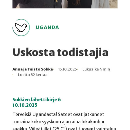
UGANDA
Uskosta todistajia
Anna ja Taisto Sokka
15.10.2025
Lukuaika 4 min
Kirjoittaja
Julkaistu
Lukuaika
Lukukertoja
Luettu 82 kertaa
Sokkien lähettikirje 6
10.10.2025
Terveisiä Ugandasta! Sateet ovat jatkuneet
runsaina koko syyskuun ajan aina lokakuuhun
saakka. Viileät illat (25 C°) ovat tuoneet vaihtelua