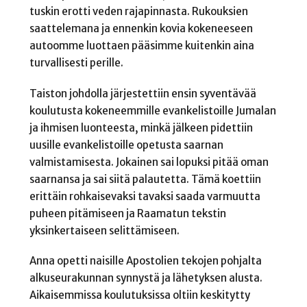
tuskin erotti veden rajapinnasta. Rukouksien
saattelemana ja ennenkin kovia kokeneeseen
autoomme luottaen pääsimme kuitenkin aina
turvallisesti perille.
Taiston johdolla järjestettiin ensin syventävää
koulutusta kokeneemmille evankelistoille Jumalan
ja ihmisen luonteesta, minkä jälkeen pidettiin
uusille evankelistoille opetusta saarnan
valmistamisesta. Jokainen sai lopuksi pitää oman
saarnansa ja sai siitä palautetta. Tämä koettiin
erittäin rohkaisevaksi tavaksi saada varmuutta
puheen pitämiseen ja Raamatun tekstin
yksinkertaiseen selittämiseen.
Anna opetti naisille Apostolien tekojen pohjalta
alkuseurakunnan synnystä ja lähetyksen alusta.
Aikaisemmissa koulutuksissa oltiin keskitytty