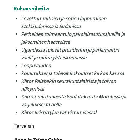
Rukousaiheita
Levottomuuksien ja
sotien loppuminen
EteläSudanissa ja Sudanissa
Perheiden toimeentulo
pakolaisasutusalueilla ja
jaksaminen haasteissa
Ugandassa tulevat p
residentin ja
parlamentin
vaalit ja
rauha yhteiskunnassa
Loppuvuoden
koulutukset ja tulevat
kokoukset kirkon kanssa
Kiitos Palabekin
seurakuntalaisista ja
toivon
näkymistä
Kiitos onnistuneesta
koulutuksesta Morobissa
ja
varjeluksesta tiellä
Kiitos kristittyjen
vahvistamisesta!
Terveisin