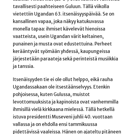
tavallisesti paahteiseen Guluun. Tällä viikolla
vietettiin Ugandan 63. itsenäisyyspäivää. Se on
kansallinen vapaa, joka näkyy katukuvassa
monella tapaa: ihmiset kävelevät hienoissa
vaatteista, usein Ugandan värit keltainen,
punainen ja musta ovat edustettuina. Perheet
kerääntyvät syömään yhdessä, kaupungeissa
järjestetään paraateja sekä perinteistä musiikkia
ja tanssia.
Itsenäisyyden tie ei ole ollut helppo, eikä rauha
Ugandassakaan ole itsestäänselvyys. Etenkin
pohjoisessa, kuten Gulussa, muistot
levottomuuksista ja kapinoista ovat vanhemmilla
ihmisillä vielä kirkkaana mielessä. Tällä hetkellä
istuva presidentti Museveni juhlii 40. vuottaan
vallassa ja on ehdolla ensi tammikuussa
pidettävissä vaaleissa. Hänen on ajateltu pitäneen