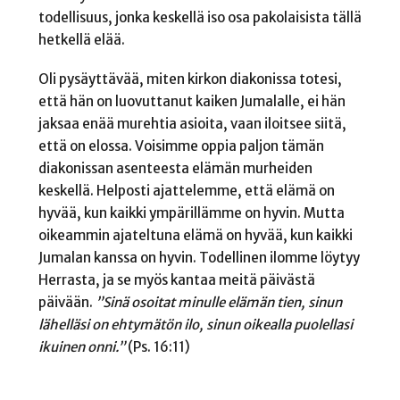
todellisuus, jonka keskellä iso osa pakolaisista tällä
hetkellä elää.
Oli pysäyttävää, miten kirkon diakonissa totesi,
että hän on luovuttanut kaiken Jumalalle, ei hän
jaksaa enää murehtia asioita, vaan iloitsee siitä,
että on elossa. Voisimme oppia paljon tämän
diakonissan asenteesta elämän murheiden
keskellä. Helposti ajattelemme, että elämä on
hyvää, kun kaikki ympärillämme on hyvin. Mutta
oikeammin ajateltuna elämä on hyvää, kun kaikki
Jumalan kanssa on hyvin. Todellinen ilomme löytyy
Herrasta, ja se myös kantaa meitä päivästä
päivään.
”Sinä osoitat minulle elämän tien, sinun
lähelläsi on ehtymätön ilo, sinun oikealla puolellasi
ikuinen onni.”
(Ps. 16:11)