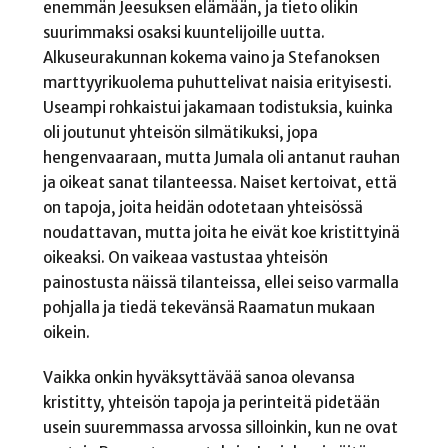
enemmän Jeesuksen elämään, ja tieto olikin
suurimmaksi osaksi kuuntelijoille uutta.
Alkuseurakunnan kokema vaino ja Stefanoksen
marttyyrikuolema puhuttelivat naisia erityisesti.
Useampi rohkaistui jakamaan todistuksia, kuinka
oli joutunut yhteisön silmätikuksi, jopa
hengenvaaraan, mutta Jumala oli antanut rauhan
ja oikeat sanat tilanteessa. Naiset kertoivat, että
on tapoja, joita heidän odotetaan yhteisössä
noudattavan, mutta joita he eivät koe kristittyinä
oikeaksi. On vaikeaa vastustaa yhteisön
painostusta näissä tilanteissa, ellei seiso varmalla
pohjalla ja tiedä tekevänsä Raamatun mukaan
oikein.
Vaikka onkin hyväksyttävää sanoa olevansa
kristitty, yhteisön tapoja ja perinteitä pidetään
usein suuremmassa arvossa silloinkin, kun ne ovat