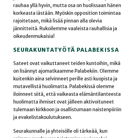
rauhaa yllä hyvin, mutta osa on huolissaan hänen
korkeasta iästään. Myöskin opposition toimintaa
rajoitetaan, mikä lisää pinnan alla olevia
jännitteitä. Rukoilemme vaaleista rauhallisia ja
oikeudenmukaisia!
SEURAKUNTATYÖTÄ PALABEKISSA
Sateet ovat vaikuttaneet teiden kuntoihin, mikä
on lisännyt ajomatkaamme Palabekiin. Olemme
kuitenkin aina selvinneet perille asti kuopista ja
mutavellistä huolimatta. Palabekissä olemme
iloinneet siitä, että vaikeasta elämäntilanteesta
huolimatta ihmiset ovat jälleen aktivoituneet
tulemaan kirkkoon ja osallistumaan naistenpiiriin
ja evakelistakoulutukseen.
Seurakunnalle ja yhteisölle oli tärkeää, kun