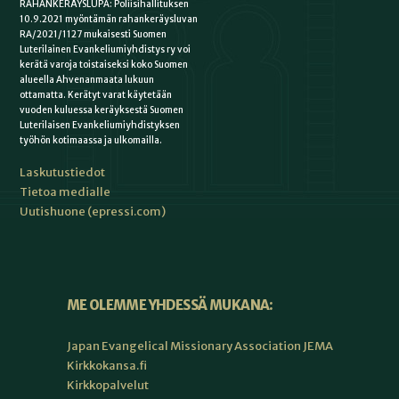
RAHANKERÄYSLUPA: Poliisihallituksen
10.9.2021 myöntämän rahankeräysluvan
RA/2021/1127 mukaisesti Suomen
Luterilainen Evankeliumiyhdistys ry voi
kerätä varoja toistaiseksi koko Suomen
alueella Ahvenanmaata lukuun
ottamatta. Kerätyt varat käytetään
vuoden kuluessa keräyksestä Suomen
Luterilaisen Evankeliumiyhdistyksen
työhön kotimaassa ja ulkomailla.
Laskutustiedot
Tietoa medialle
Uutishuone (epressi.com)
ME OLEMME YHDESSÄ MUKANA:
Japan Evangelical Missionary Association JEMA
Kirkkokansa.fi
Kirkkopalvelut