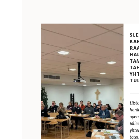
SLE
KA
RA
HA
TA
TA
YH
TU
Hist
herät
opera
jälle
yhte
tote