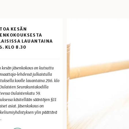
ETOA KESÄN
SENKOKOUKSESTA
LAISISSA LAUANTAINA
6. KLO 8.30
n kesän jäsenkokous on kutsuttu
nsaattaja-lehdessä julkaistulla
tuksella koolle lauantaina 29.6. klo
 Oulaisten Seurakuntakodilla
teessa Oulaistenkatu 59.
uksessa käsitellään sääntöjen §11
iset asiat. Jäsenkokous on
keliumiyhdistyksen ylin päättävä
.