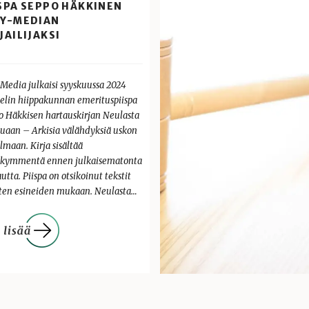
SPA SEPPO HÄKKINEN
EY-MEDIAN
JAILIJAKSI
-Media julkaisi syyskuussa 2024
elin hiippakunnan emerituspiispa
o Häkkisen hartauskirjan Neulasta
puaan – Arkisia välähdyksiä uskon
lmaan. Kirja sisältää
ikymmentä ennen julkaisematonta
utta. Piispa on otsikoinut tekstit
sten esineiden mukaan. Neulasta…