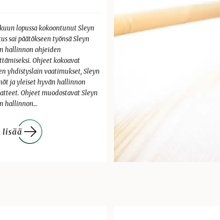
kuun lopussa kokoontunut Sleyn
tus sai päätökseen työnsä Sleyn
n hallinnon ohjeiden
ittämiseksi. Ohjeet kokoavat
en yhdistyslain vaatimukset, Sleyn
nöt ja yleiset hyvän hallinnon
aatteet. Ohjeet muodostavat Sleyn
n hallinnon…