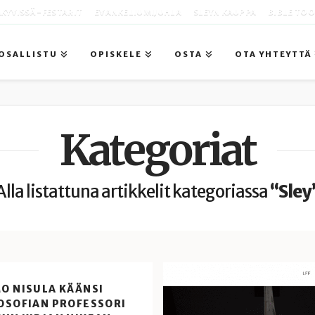
KYVISSÄ -FESTARIT
EVANKELIUMIJUHLA
SLEYN KAUPPA
BIBLE TO
OSALLISTU
OPISKELE
OSTA
OTA YHTEYTTÄ
Kategoriat
Alla listattuna artikkelit kategoriassa
“Sley
O NISULA KÄÄNSI
LOSOFIAN PROFESSORI