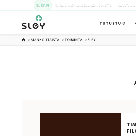
SLEY.FI
KARKUN EVANKELINEN OPISTO
MAATA NÄ
TUTUSTU
ETUSIVU
AJANKOHTAISTA
TOIMINTA
SLEY
TIM
FI