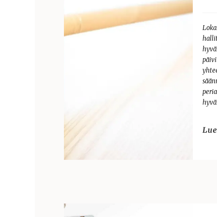
Loka
halli
hyvä
päiv
yhte
sään
peri
hyvä