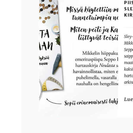
PII
SL
KIR
Sley
Mikk
Sepp
saip
maai
kaks
harta
arki