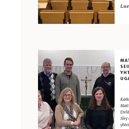
MA
SEI
YH
UG
Kark
Matt
Etel
Sley
yhte