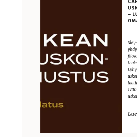
CA
US
– L
OM
Sley
yhdy
filos
teok
Lyhy
usko
laat
1700
usko