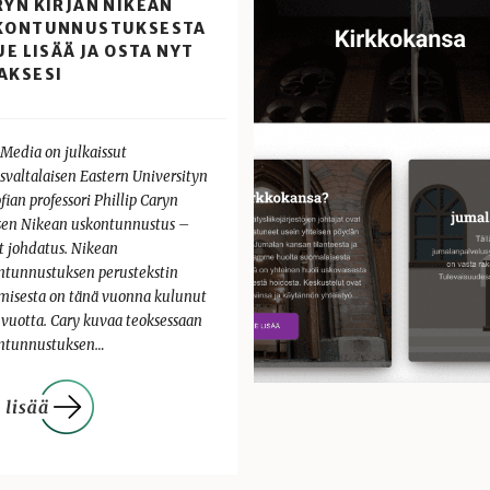
RYN KIRJAN NIKEAN
KONTUNNUSTUKSESTA
UE LISÄÄ JA OSTA NYT
AKSESI
-Media on julkaissut
svaltalaisen Eastern Universityn
ofian professori Phillip Caryn
sen Nikean uskontunnustus –
t johdatus. Nikean
ntunnustuksen perustekstin
imisesta on tänä vuonna kulunut
 vuotta. Cary kuvaa teoksessaan
ntunnustuksen…