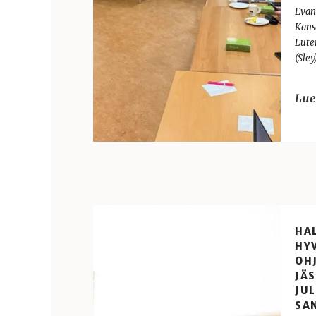
Evan
Kans
Lute
(Sley
HAL
HY
OHJ
JÄ
JUL
SA