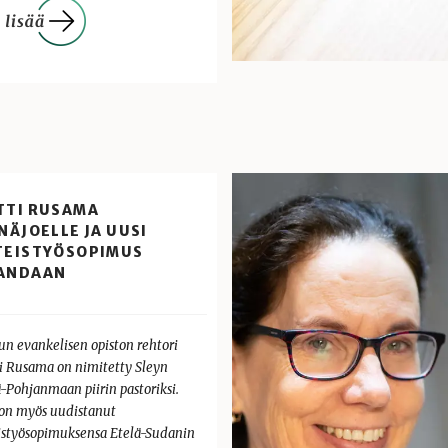
TTI RUSAMA
NÄJOELLE JA UUSI
TEISTYÖSOPIMUS
ANDAAN
un evankelisen opiston rehtori
i Rusama on nimitetty Sleyn
ä-Pohjanmaan piirin pastoriksi.
 on myös uudistanut
istyösopimuksensa Etelä-Sudanin