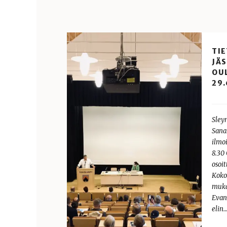
TI
JÄ
OU
29.
Sley
Sana
ilmoi
8.30
osoit
Koko
muka
Evan
elin…