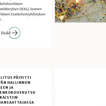
kelisluterilaisen
anlähetyksen (SEKL), Suomen
rilaisen Evankeliumiyhdistyksen
)…
LITUS PÄIVITTI
VÄN HALLINNON
EEN JA
SENKOKOUSKUTSU
KAISTIIN
NANSAATTAJASSA