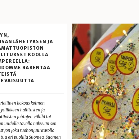
YN,
NSANLÄHETYKSEN JA
AMATTUOPISTON
LLITUKSET KOOLLA
MPEREELLA:
HDOMME RAKENTAA
TEISTÄ
LEVAISUUTTA
oriallinen kokous kolmen
ysliikkeen hallitusten ja
tiivisten johtojen välillä toi
en uudella tavalla näkyviin sen
istyön joka ruohonjuuritasolla
utuu eri puolilla Suomea. Suomen