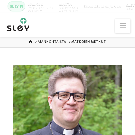
KARKUN
MAATA
SLEY
SLEY.FI
EVANKELIUMIJUHLA
EVANKELINEN
NÄKYVISSÄ
KAU
OPISTO
-FESTARIT
Na
ETUSIVU
AJANKOHTAISTA
MATKOJEN METKUT