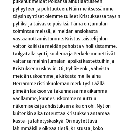
pukenut meidät Poikansa ainutlaatuiseen
pyhyyteen ja puhtauteen. Näin me itsessämme
täysin syntiset olemme tulleet Kristuksessa täysin
pyhiksi ja taivaskelpoisiksi. Tämä on Jumalan
toimintaa meissä, ei meidän ansiokasta
vastaanottamistamme. Kristus taisteli jalon
voiton kaikista meidän pahoista vihollisistamme.
Golgatalla synti, kuolema ja Perkele menettivät
valtansa meihin Jumalan lapsiksi kastettuihin ja
Kristukseen uskoviin. Oi, PyhäHenki, vahvista
meidän uskoamme ja kirkasta meille aina
Herramme ristinkuoleman merkitys! Täällä
pimeän laakson valtakunnassa me aikamme
vaellamme, kunnes uskomme muuttuu
näkemiseksi ja ahdistuksen aika on ohi. Nyt on
kuitenkin aika toteuttaa Kristuksen antamaa
kaste- ja lähetyskäskyä. On näytettävä
lähimmäisille oikeaa tietä, Kristusta, koko