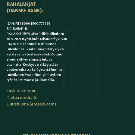
RAHALAHJAT
(DANSKE BANK):
IBAN: FI13 8000 1500 7791 95
BIC: DABAFIHH
RAHANKERÄYSLUPA: Poliisihallituksen
10.9.2021 myöntämän rahankeräysluvan
RA/2021/1127 mukaisesti Suomen
Luterilainen Evankeliumiyhdistys ry voi
kerätä varoja toistaiseksi koko Suomen
alueella Ahvenanmaata lukuun
ottamatta. Kerätyt varat käytetään
vuoden kuluessa keräyksestä Suomen
Luterilaisen Evankeliumiyhdistyksen
työhön kotimaassa ja ulkomailla.
Laskutustiedot
Tietoa medialle
Uutishuone (epressi.com)