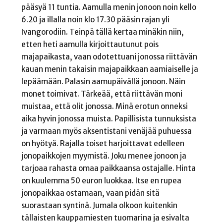
pääsyä 11 tuntia. Aamulla menin jonoon noin kello
6.20 ja illalla noin klo 17.30 pääsin rajan yli
Ivangorodiin. Teinpä tällä kertaa minäkin niin,
etten heti aamulla kirjoittautunut pois
majapaikasta, vaan odotettuani jonossa riittävän
kauan menin takaisin majapaikkaan aamiaiselle ja
lepäämään. Palasin aamupäivällä jonoon. Näin
monet toimivat. Tärkeää, että riittävän moni
muistaa, että olit jonossa. Minä erotun onneksi
aika hyvin jonossa muista. Papillisista tunnuksista
ja varmaan myös aksentistani venäjää puhuessa
on hyötyä. Rajalla toiset harjoittavat edelleen
jonopaikkojen myymistä. Joku menee jonoon ja
tarjoaa rahasta omaa paikkaansa ostajalle. Hinta
on kuulemma 50 euron luokkaa. Itse en rupea
jonopaikkaa ostamaan, vaan pidän sitä
suorastaan syntinä. Jumala olkoon kuitenkin
tällaisten kauppamiesten tuomarina ja esivalta