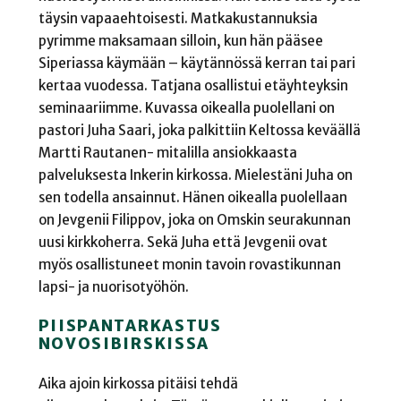
täysin vapaaehtoisesti. Matkakustannuksia
pyrimme maksamaan silloin, kun hän pääsee
Siperiassa käymään – käytännössä kerran tai pari
kertaa vuodessa. Tatjana osallistui etäyhteyksin
seminaariimme. Kuvassa oikealla puolellani on
pastori Juha Saari, joka palkittiin Keltossa keväällä
Martti Rautanen- mitalilla ansiokkaasta
palveluksesta Inkerin kirkossa. Mielestäni Juha on
sen todella ansainnut. Hänen oikealla puolellaan
on Jevgenii Filippov, joka on Omskin seurakunnan
uusi kirkkoherra. Sekä Juha että Jevgenii ovat
myös osallistuneet monin tavoin rovastikunnan
lapsi- ja nuorisotyöhön.
PIISPANTARKASTUS
NOVOSIBIRSKISSA
Aika ajoin kirkossa pitäisi tehdä