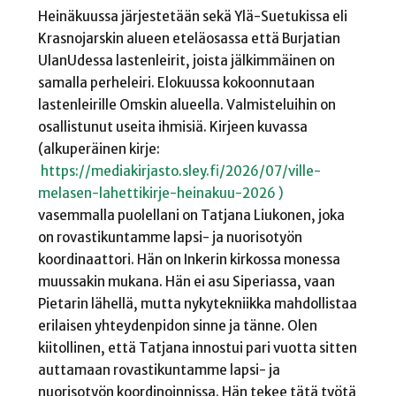
Heinäkuussa järjestetään sekä Ylä-Suetukissa eli
Krasnojarskin alueen eteläosassa että Burjatian
UlanUdessa lastenleirit, joista jälkimmäinen on
samalla perheleiri. Elokuussa kokoonnutaan
lastenleirille Omskin alueella. Valmisteluihin on
osallistunut useita ihmisiä. Kirjeen kuvassa
(alkuperäinen kirje:
https://mediakirjasto.sley.fi/2026/07/ville-
melasen-lahettikirje-heinakuu-2026 )
vasemmalla puolellani on Tatjana Liukonen, joka
on rovastikuntamme lapsi- ja nuorisotyön
koordinaattori. Hän on Inkerin kirkossa monessa
muussakin mukana. Hän ei asu Siperiassa, vaan
Pietarin lähellä, mutta nykytekniikka mahdollistaa
erilaisen yhteydenpidon sinne ja tänne. Olen
kiitollinen, että Tatjana innostui pari vuotta sitten
auttamaan rovastikuntamme lapsi- ja
nuorisotyön koordinoinnissa. Hän tekee tätä työtä