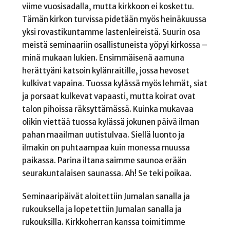
viime vuosisadalla, mutta kirkkoon ei koskettu.
Tämän kirkon turvissa pidetään myös heinäkuussa
yksi rovastikuntamme lastenleireistä. Suurin osa
meistä seminaariin osallistuneista yöpyi kirkossa –
minä mukaan lukien. Ensimmäisenä aamuna
herättyäni katsoin kylänraitille, jossa hevoset
kulkivat vapaina. Tuossa kylässä myös lehmät, siat
ja porsaat kulkevat vapaasti, mutta koirat ovat
talon pihoissa räksyttämässä. Kuinka mukavaa
olikin viettää tuossa kylässä jokunen päivä ilman
pahan maailman uutistulvaa. Siellä luonto ja
ilmakin on puhtaampaa kuin monessa muussa
paikassa. Parina iltana saimme saunoa erään
seurakuntalaisen saunassa. Ah! Se teki poikaa.
Seminaaripäivät aloitettiin Jumalan sanalla ja
rukouksella ja lopetettiin Jumalan sanalla ja
rukouksilla. Kirkkoherran kanssa toimitimme