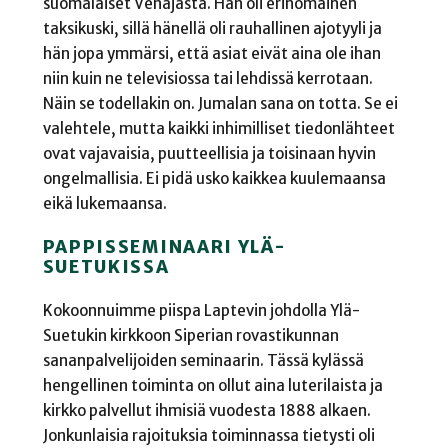
suomalaiset Venäjästä. Hän oli erinomainen
taksikuski, sillä hänellä oli rauhallinen ajotyyli ja
hän jopa ymmärsi, että asiat eivät aina ole ihan
niin kuin ne televisiossa tai lehdissä kerrotaan.
Näin se todellakin on. Jumalan sana on totta. Se ei
valehtele, mutta kaikki inhimilliset tiedonlähteet
ovat vajavaisia, puutteellisia ja toisinaan hyvin
ongelmallisia. Ei pidä usko kaikkea kuulemaansa
eikä lukemaansa.
PAPPISSEMINAARI YLÄ-
SUETUKISSA
Kokoonnuimme piispa Laptevin johdolla Ylä-
Suetukin kirkkoon Siperian rovastikunnan
sananpalvelijoiden seminaarin. Tässä kylässä
hengellinen toiminta on ollut aina luterilaista ja
kirkko palvellut ihmisiä vuodesta 1888 alkaen.
Jonkunlaisia rajoituksia toiminnassa tietysti oli