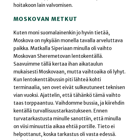
hoitakoon lain valvomisen.
MOSKOVAN METKUT
Kuten moni suomalainenkin jo hyvin tietää,
Moskova on nykyään monella tavalla arveluttava
paikka. Matkalla Siperiaan minulla oli vaihto
Moskovan Sheremetovan lentokentällä.
Saavuimme tällä kertaa ihan aikataulun
mukaisesti Moskovaan, mutta vaihtoaika oli lyhyt.
Kun lentokenttäbussin piti lähteä kohti
terminaalia, sen ovet eivät sulkeutuneet teknisen
vian vuoksi. Ajattelin, että tähänkö tämä vaihto
taas torppaantuu. Vaihdomme bussia, ja kiirehdin
kentällä turvallisuustarkastukseen. Ennen
turvatarkastusta minulle sanottiin, että minulla
on viisi minuuttia aikaa ehtiä portille. Tieto ei
helpottanut, koska tarkastus oli vasta edessä.