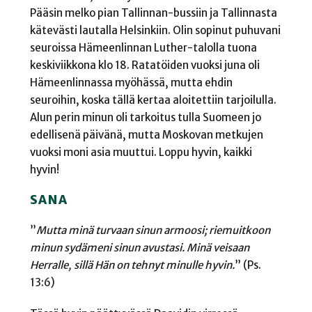
Pääsin melko pian Tallinnan-bussiin ja Tallinnasta
kätevästi lautalla Helsinkiin. Olin sopinut puhuvani
seuroissa Hämeenlinnan Luther-talolla tuona
keskiviikkona klo 18. Ratatöiden vuoksi juna oli
Hämeenlinnassa myöhässä, mutta ehdin
seuroihin, koska tällä kertaa aloitettiin tarjoilulla.
Alun perin minun oli tarkoitus tulla Suomeen jo
edellisenä päivänä, mutta Moskovan metkujen
vuoksi moni asia muuttui. Loppu hyvin, kaikki
hyvin!
SANA
”
Mutta minä turvaan sinun armoosi; riemuitkoon
minun sydämeni sinun avustasi. Minä veisaan
Herralle,
sillä Hän on tehnyt minulle hyvin.
” (Ps.
13:6)