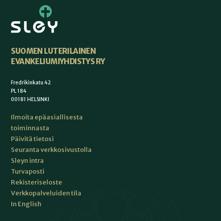
SUOMEN LUTERILAINEN
EVANKELIUMIYHDISTYS RY
Fredrikinkatu 42
PL 184
00181 HELSINKI
Ilmoita epäasiallisesta
toiminnasta
Päivitä tietosi
Seuranta verkkosivustolla
Sleyn intra
Turvaposti
Rekisteriseloste
Verkkopalveluiden tila
In English