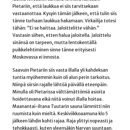
Pietariin, että laukkua ei siis tarvitsekaan
vastaanottaa. Kysyin tämän jälkeen, että tulin siis
tänne turhaan laukkua hakamaan. Virkailija totesi
tähän: ”Ei se haittaa. Jaloittelitte vähän.”
Vastasin siihen, etten halua jaloitella. Jaloittelu
sinänsä on tarpeen, mutta lentokentällä
puikkelehtiminen sinne tänne erityisesti
Moskovassa ei innosta.
Saavuin Pietariin siis vasta illalla yli kahdeksan
tuntia myöhemmin kuin oli alun perin tarkoitus.
Niinpä siirsin rajalle lähtöä päivällä eteenpäin.
Minulla oli Pietarissa välttämättömiä asioita
hoidettavana eikä niitä voinut illalla hoitaa.
Maanantai-iltana Tuutarin sauna lämmitti niin
ruumista kuin mieltä. Keskiviikkoaamuna klo 5
jälkeen lähdin kohti rajaa. Raja ylittyi nopeasti ja
tehokkaasti, kuten yleensäkin Narvan suuntaan.