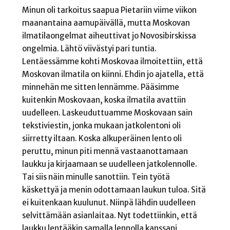
Minun oli tarkoitus saapua Pietariin viime viikon
maanantaina aamupäivällä, mutta Moskovan
ilmatilaongelmat aiheuttivat jo Novosibirskissa
ongelmia. Lähtö viivästyi pari tuntia.
Lentäessämme kohti Moskovaa ilmoitettiin, että
Moskovan ilmatila on kiinni. Ehdin jo ajatella, että
minnehän me sitten lennämme. Pääsimme
kuitenkin Moskovaan, koska ilmatila avattiin
uudelleen. Laskeuduttuamme Moskovaan sain
tekstiviestin, jonka mukaan jatkolentoni oli
siirretty iltaan. Koska alkuperäinen lento oli
peruttu, minun piti mennä vastaanottamaan
laukku ja kirjaamaan se uudelleen jatkolennolle.
Tai siis näin minulle sanottiin. Tein työtä
käskettyä ja menin odottamaan laukun tuloa. Sitä
ei kuitenkaan kuulunut. Niinpä lähdin uudelleen
selvittämään asianlaitaa. Nyt todettiinkin, että
laukku lentääkin samalla lennolla kanssani