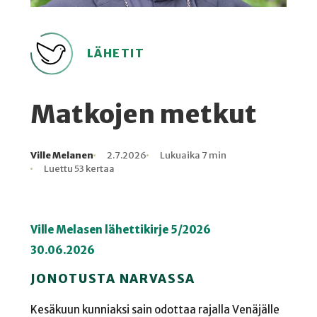
LÄHETIT
Matkojen metkut
Ville Melanen
2.7.2026
Lukuaika 7 min
Kirjoittaja
Julkaistu
Lukuaika
Lukukertoja
Luettu 53 kertaa
Ville Melasen lähettikirje 5/2026
30.06.2026
JONOTUSTA NARVASSA
Kesäkuun kunniaksi sain odottaa rajalla Venäjälle