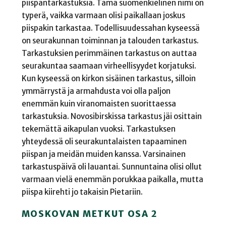
piispantarkastuksia. Tämä suomenkielinen nimi on
typerä, vaikka varmaan olisi paikallaan joskus
piispakin tarkastaa. Todellisuudessahan kyseessä
on seurakunnan toiminnan ja talouden tarkastus.
Tarkastuksien perimmäinen tarkastus on auttaa
seurakuntaa saamaan virheellisyydet korjatuksi.
Kun kyseessä on kirkon sisäinen tarkastus, silloin
ymmärrystä ja armahdusta voi olla paljon
enemmän kuin viranomaisten suorittaessa
tarkastuksia. Novosibirskissa tarkastus jäi osittain
tekemättä aikapulan vuoksi. Tarkastuksen
yhteydessä oli seurakuntalaisten tapaaminen
piispan ja meidän muiden kanssa. Varsinainen
tarkastuspäivä oli lauantai. Sunnuntaina olisi ollut
varmaan vielä enemmän porukkaa paikalla, mutta
piispa kiirehti jo takaisin Pietariin.
MOSKOVAN METKUT OSA 2