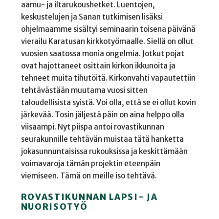
aamu- ja iltarukoushetket. Luentojen,
keskustelujen ja Sanan tutkimisen lisäksi
ohjelmaamme sisältyi seminaarin toisena päivänä
vierailu Karatusan kirkkotyömaalle. Siellä on ollut
vuosien saatossa monia ongelmia. Jotkut pojat
ovat hajottaneet osittain kirkon ikkunoita ja
tehneet muita tihutöitä. Kirkonvahti vapautettiin
tehtävästään muutama vuosi sitten
taloudellisista syistä. Voi olla, että se ei ollut kovin
järkevää. Tosin jäljestä päin on aina helppo olla
viisaampi. Nyt piispa antoi rovastikunnan
seurakunnille tehtävän muistaa tätä hanketta
jokasunnuntaisissa rukouksissa ja keskittämään
voimavaroja tämän projektin eteenpäin
viemiseen. Tämä on meille iso tehtävä.
ROVASTIKUNNAN LAPSI- JA
NUORISOTYÖ