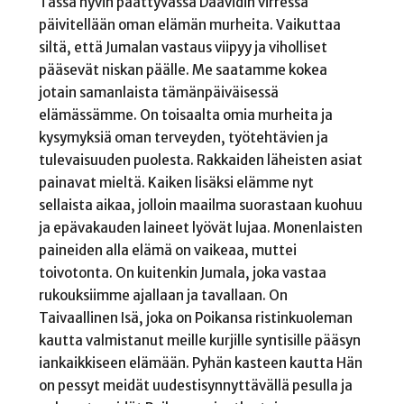
Tässä hyvin päättyvässä Daavidin virressä
päivitellään oman elämän murheita. Vaikuttaa
siltä, että Jumalan vastaus viipyy ja viholliset
pääsevät niskan päälle. Me saatamme kokea
jotain samanlaista tämänpäiväisessä
elämässämme. On toisaalta omia murheita ja
kysymyksiä oman terveyden, työtehtävien ja
tulevaisuuden puolesta. Rakkaiden läheisten asiat
painavat mieltä. Kaiken lisäksi elämme nyt
sellaista aikaa, jolloin maailma suorastaan kuohuu
ja epävakauden laineet lyövät lujaa. Monenlaisten
paineiden alla elämä on vaikeaa, muttei
toivotonta. On kuitenkin Jumala, joka vastaa
rukouksiimme ajallaan ja tavallaan. On
Taivaallinen Isä, joka on Poikansa ristinkuoleman
kautta valmistanut meille kurjille syntisille pääsyn
iankaikkiseen elämään. Pyhän kasteen kautta Hän
on pessyt meidät uudestisynnyttävällä pesulla ja