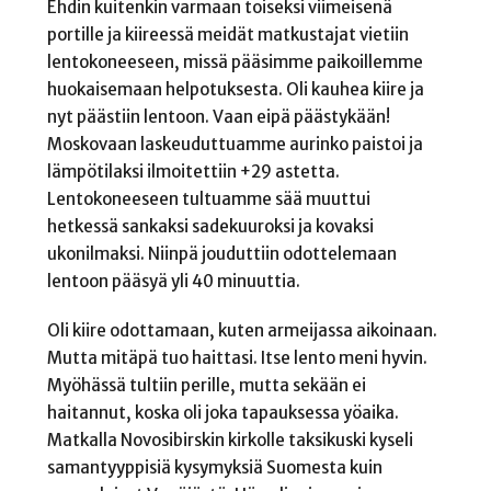
Ehdin kuitenkin varmaan toiseksi viimeisenä
portille ja kiireessä meidät matkustajat vietiin
lentokoneeseen, missä pääsimme paikoillemme
huokaisemaan helpotuksesta. Oli kauhea kiire ja
nyt päästiin lentoon. Vaan eipä päästykään!
Moskovaan laskeuduttuamme aurinko paistoi ja
lämpötilaksi ilmoitettiin +29 astetta.
Lentokoneeseen tultuamme sää muuttui
hetkessä sankaksi sadekuuroksi ja kovaksi
ukonilmaksi. Niinpä jouduttiin odottelemaan
lentoon pääsyä yli 40 minuuttia.
Oli kiire odottamaan, kuten armeijassa aikoinaan.
Mutta mitäpä tuo haittasi. Itse lento meni hyvin.
Myöhässä tultiin perille, mutta sekään ei
haitannut, koska oli joka tapauksessa yöaika.
Matkalla Novosibirskin kirkolle taksikuski kyseli
samantyyppisiä kysymyksiä Suomesta kuin