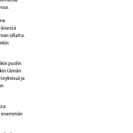
essa.
mme
räisestä
man sillalta.
nkin
kin puolin
nkin tämän
teyksissä ja
än
sta
 on enemmän