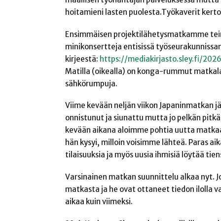
hoitamieni lasten puolesta.Työkaverit kerto
Ensimmäisen projektilähetysmatkamme tei
minikonsertteja entisissä työseurakunnissa
kirjeestä:
https://mediakirjasto.sley.fi/20
Matilla (oikealla) on konga-rummut matkalau
sähkörumpuja.
Viime kevään neljän viikon Japaninmatkan jä
onnistunut ja siunattu mutta jo pelkän pitk
kevään aikana aloimme pohtia uutta matkaa.
hän kysyi, milloin voisimme lähteä. Paras a
tilaisuuksia ja myös uusia ihmisiä löytää tien
Varsinainen matkan suunnittelu alkaa nyt. Jo
matkasta ja he ovat ottaneet tiedon ilolla 
aikaa kuin viimeksi.