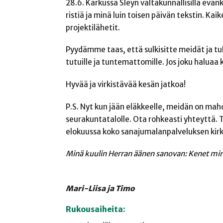
28.6. Karkussa Sleyn valtakunnallisilla evan
ristiä ja minä luin toisen päivän tekstin. K
projektilähetit.
Pyydämme taas, että sulkisitte meidät ja t
tutuille ja tuntemattomille. Jos joku halua
Hyvää ja virkistävää kesän jatkoa!
P.S. Nyt kun jään eläkkeelle, meidän on mahdo
seurakuntatalolle. Ota rohkeasti yhteyttä
elokuussa koko sanajumalanpalveluksen kir
Minä kuulin Herran äänen sanovan: Kenet minä
Mari-Liisa
ja
Timo
Rukousaiheita: