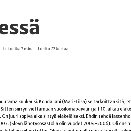
essä
Lukuaika 2 min
Luettu 72 kertaa
tama kuukausi. Kohdallani (Mari-Liisa) se tarkoittaa sitä, et
ä. Sitten siirryn viettämään vuosilomapäiviäni ja 1.10. alkaa eläk
ä. On juuri sopiva aika siirtyä eläkeläiseksi. Ehdin tehdä lastenho
3. (Sleyn lähetysosastolla olin vuodet 2004-2006). Oli ensin 
hitellen siihen tottui. Olen saanut omalla paikallani olla ruk