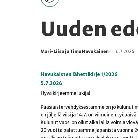
Uuden ed
Mari-Liisa ja Timo Havukainen
6.7.2026
Kirjoittaja
Julkaistu
Lukuaika
Lukukertoja
Havukaisten lähettikirje 1/2026
5.7.2026
Hyvä kirjeemme lukija!
Pääsiäistervehdyksestämme on jo kulunut muu
on jäljellä viisi ja 14.7. on viimeinen työpäiv
Kulunut vuosi on ollut aika lailla voimia viev
20 vuotta palattuamme Japanista vuonna 200
maallisen työnantajan palveluksessa mutta vä