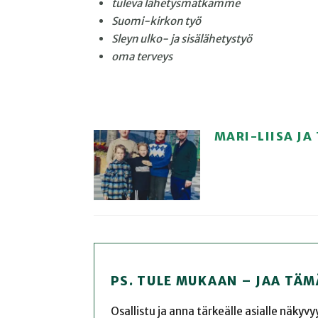
tuleva lähetysmatkamme
Suomi-kirkon työ
Sleyn ulko- ja sisälähetystyö
oma terveys
MARI-LIISA JA
PS. TULE MUKAAN – JAA TÄM
Osallistu ja anna tärkeälle asialle näkyv