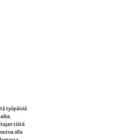
tä työpäiviä
eaika.
itajan töitä
outoa olla
oilemassa