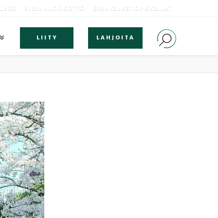
OLBOX
SLEYN NUORISOTYÖ
EVANKELISET OPISKELIJAT
LIITY
LAHJOITA