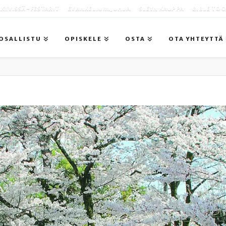
KYVISSÄ -FESTARIT
EVANKELIUMIJUHLA
SLEYN KAUPPA
BIBLE TO
OSALLISTU
OPISKELE
OSTA
OTA YHTEYTTÄ