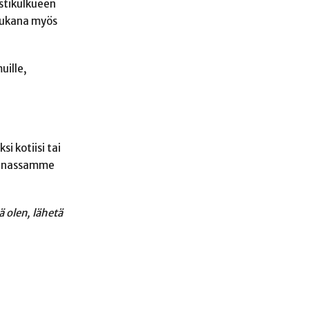
istikulkueen
 mukana myös
uille,
i kotiisi tai
kunnassamme
 olen, lähetä