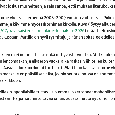
ivat joskus murheitaan ja sain sanoa, että muistan iltarukouks
mme yhdessä perheenä 2008-2009 vuosien vaihteessa. Pidi
mme ja kävimme myös Hiroshiman kirkolla. Kuva (löytyy alkupe
26/07/havukaisten-lahettikirje-heinakuu-2026
) eräältä Hiroshi
kussaan. Matilla on hyvä rytmitaju ja hänen soittelee edellee
lkeen mietimme, että se ehkä oli hyvästelymatka. Matka oli kai
än lentomatkan ja aikaeron vuoksi aika raskas. Vähitellen kuite
 Aasian aluekoordinaattori Pentti Marttilan kanssa olimme yh
ika matkalle on pääsiäisen aika, jolloin seurakunnissa on enemm
sä kirkkoon.
illekin japanilaisille tuttaville olemme jo kertoneet mahdollise
vastaan. Paljon suunniteltavaa on siis edessä mutta nyt siihen