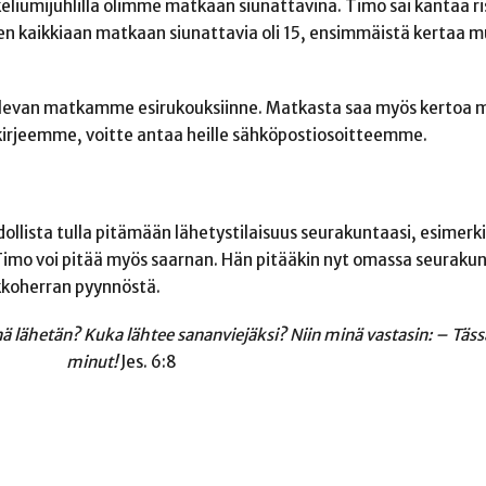
keliumijuhlilla olimme matkaan siunattavina. Timo sai kantaa r
aiken kaikkiaan matkaan siunattavia oli 15, ensimmäistä kertaa
ulevan matkamme esirukouksiinne. Matkasta saa myös kertoa m
a kirjeemme, voitte antaa heille sähköpostiosoitteemme.
llista tulla pitämään lähetystilaisuus seurakuntaasi, esimerkiks
. Timo voi pitää myös saarnan. Hän pitääkin nyt omassa seura
kkoherran pyynnöstä.
 lähetän? Kuka lähtee sananviejäksi? Niin minä vastasin: – Tässä
minut!
Jes. 6:8