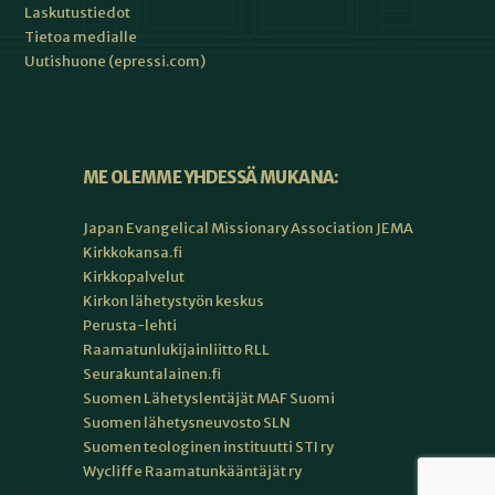
Laskutustiedot
Tietoa medialle
Uutishuone (epressi.com)
ME OLEMME YHDESSÄ MUKANA:
Japan Evangelical Missionary Association JEMA
Kirkkokansa.fi
Kirkkopalvelut
Kirkon lähetystyön keskus
Perusta-lehti
Raamatunlukijainliitto RLL
Seurakuntalainen.fi
Suomen Lähetyslentäjät MAF Suomi
Suomen lähetysneuvosto SLN
Suomen teologinen instituutti STI ry
Wycliffe Raamatunkääntäjät ry