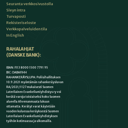
Seuranta verkkosivustolla
Sleyn intra
Turvaposti
Rekisteriseloste
Verkkopalveluiden tila
In English
RAHALAHJAT
(DANSKE BANK):
IBAN: FI13 8000 1500 7791 95
BIC: DABAFIHH
RAHANKERÄYSLUPA: Poliisihallituksen
10.9.2021 myöntämän rahankeräysluvan
RA/2021/1127 mukaisesti Suomen
Luterilainen Evankeliumiyhdistys ry voi
kerätä varoja toistaiseksi koko Suomen
alueella Ahvenanmaata lukuun
ottamatta. Kerätyt varat käytetään
vuoden kuluessa keräyksestä Suomen
Luterilaisen Evankeliumiyhdistyksen
työhön kotimaassa ja ulkomailla.