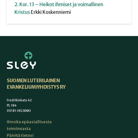
2. Kor. 13 – Heikot ihmiset ja voimallinen
Kristus
Erkki
Koskenniemi
SUOMEN LUTERILAINEN
EVANKELIUMIYHDISTYS RY
Fredrikinkatu 42
PL 184
00181 HELSINKI
Ilmoita epäasiallisesta
toiminnasta
Päivitä tietosi