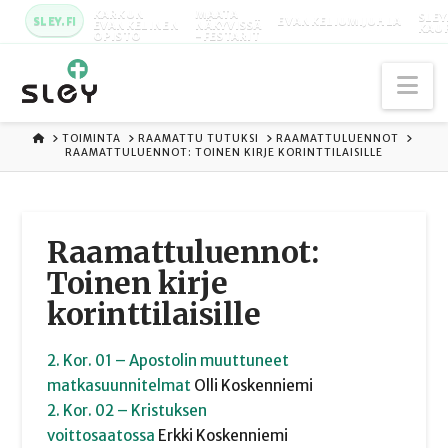
KARKUN
MAATA
SLEY
SLEY.FI
EVANKELIUMIJUHLA
EVANKELINEN
NÄKYVISSÄ
KAU
OPISTO
-FESTARIT
Na
ETUSIVU
TOIMINTA
RAAMATTU TUTUKSI
RAAMATTULUENNOT
RAAMATTULUENNOT: TOINEN KIRJE KORINTTILAISILLE
Raamattuluennot:
Toinen kirje
korinttilaisille
2. Kor. 01 – Apostolin muuttuneet
matkasuunnitelmat
Olli
Koskenniemi
2. Kor. 02 – Kristuksen
voittosaatossa
Erkki
Koskenniemi