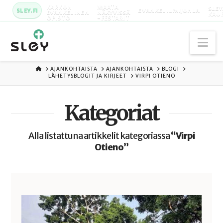
KARKUN
MAATA
SLEY
SLEY.FI
EVANKELIUMIJUHLA
EVANKELINEN
NÄKYVISSÄ
KAU
OPISTO
-FESTARIT
Na
ETUSIVU
AJANKOHTAISTA
AJANKOHTAISTA
BLOGI
LÄHETYSBLOGIT JA KIRJEET
VIRPI OTIENO
Kategoriat
Alla listattuna artikkelit kategoriassa
“Virpi
Otieno”