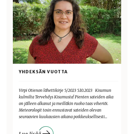
YHDEKSÄN VUOTTA
Virpi Otienon lähettikirje 5/2023 5.10.2023 Kisumun
kulmilta Tervehdys Kisumusta! Pienten sateiden aika
on jälleen alkanut ja meilläkin ruoho taas viheriöi.
Meteorologit tosin ennustavat sateiden olevan
seuraavien kuukausien aikana poikkeuksellisesti…