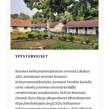
SYYSTERVEISET
Kisumun kehitysvammaiskoulun terveisiä Lokakuu
2024 Aurinkoiset terveiset Kisumun
kehitysvammaiskoululta, Keniasta! Vierailin koululla
viime viikolla ja kerroin terveisiä keväällä
vierailemistani seurakunnista. Rehtori Rosemary
Omondi (kuva löytyy alkuperäisestä lähettikirjeestä:
https://mediakirjasto.sley.fi/2024/10/kisumun-
kehitysvammaiskoulun-kirje-lokakuu-2024) lähettää