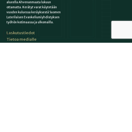
alueella Ahvenanmaata lukuun
ottamatta. Kerätyt varat käytetään
vuoden kuluessa keräyksestä Suomen
Luterilaisen Evankeliumiyhdistyksen
työhön kotimaassa ja ulkomailla.
Laskutustiedot
Tietoa medialle
Uutishuone (epressi.com)
ME OLEMME YHDESSÄ MUKANA:
Japan Evangelical Missionary Association JEMA
Kirkkokansa.fi
Kirkkopalvelut
Kirkon lähetystyön keskus
Perusta-lehti
Raamatunlukijainliitto RLL
Seurakuntalainen.fi