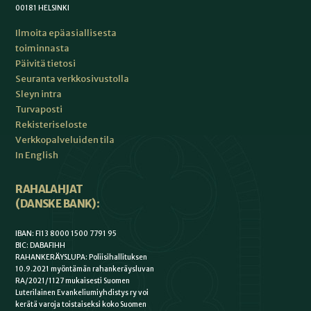
00181 HELSINKI
Ilmoita epäasiallisesta
toiminnasta
Päivitä tietosi
Seuranta verkkosivustolla
Sleyn intra
Turvaposti
Rekisteriseloste
Verkkopalveluiden tila
In English
RAHALAHJAT
(DANSKE BANK):
IBAN: FI13 8000 1500 7791 95
BIC: DABAFIHH
RAHANKERÄYSLUPA: Poliisihallituksen
10.9.2021 myöntämän rahankeräysluvan
RA/2021/1127 mukaisesti Suomen
Luterilainen Evankeliumiyhdistys ry voi
kerätä varoja toistaiseksi koko Suomen