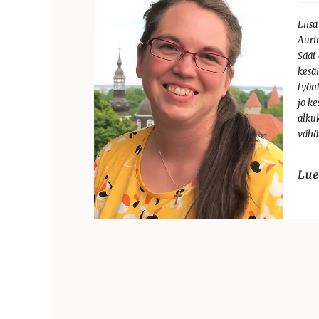
Liisa
Auri
Säät 
kesä
työnt
jo k
alku
vähä