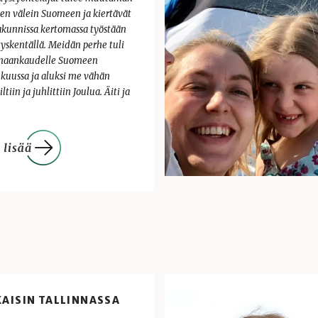
en välein Suomeen ja kiertävät
akunnissa kertomassa työstään
tyskentällä. Meidän perhe tuli
maankaudelle Suomeen
ukuussa ja aluksi me vähän
ltiin ja juhlittiin Joulua. Äiti ja
KAISIN TALLINNASSA