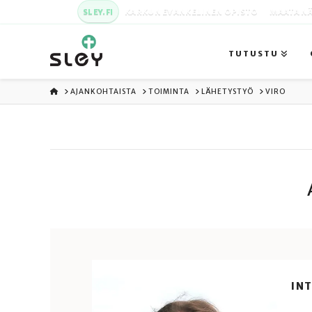
SLEY.FI
KARKUN EVANKELINEN OPISTO
MAATA NÄ
TUTUSTU
ETUSIVU
AJANKOHTAISTA
TOIMINTA
LÄHETYSTYÖ
VIRO
IN