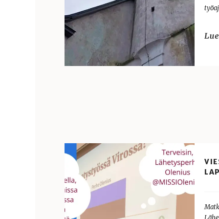
työaj
VIE
LAP
Matk
Lähe