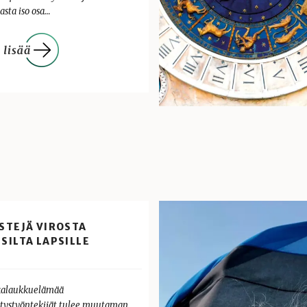
asta iso osa…
STEJÄ VIROSTA
SILTA LAPSILLE
alaukkuelämää
tystyöntekijät tulee muutaman