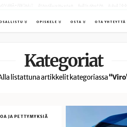
KYVISSÄ -FESTARIT
EVANKELIUMIJUHLA
SLEYN KAUPPA
BIBLE TO
OSALLISTU
OPISKELE
OSTA
OTA YHTEYTTÄ
Kategoriat
Alla listattuna artikkelit kategoriassa
“Viro
TOA JA PETTYMYKSIÄ