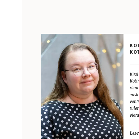
KO
KO
Kirsi
Koti
rien
ensi
venäh
tulem
vier