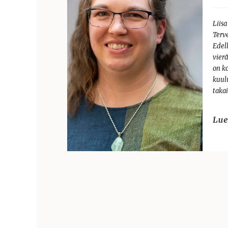
Liisa
Terve
Edell
vierä
on k
kuul
taka