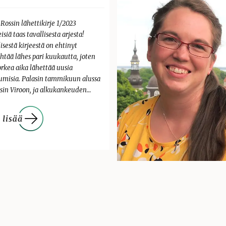
 Rossin lähettikirje 1/2023
isiä taas tavallisesta arjesta!
isestä kirjeestä on ehtinyt
htää lähes pari kuukautta, joten
orkea aika lähettää uusia
umisia. Palasin tammikuun alussa
isin Viroon, ja alkukankeuden…