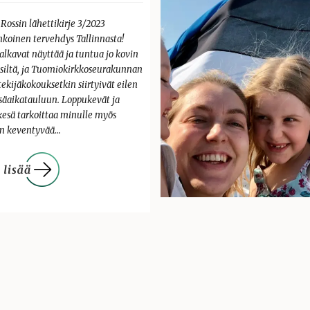
 Rossin lähettikirje 3/2023
nkoinen tervehdys Tallinnasta!
alkavat näyttää ja tuntua jo kovin
isiltä, ja Tuomiokirkkoseurakunnan
ekijäkokouksetkin siirtyivät eilen
esäaikatauluun. Loppukevät ja
kesä tarkoittaa minulle myös
n keventyvää…