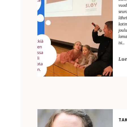
vuod
seur
lähe
koti
joul
lomai
isi…
TA