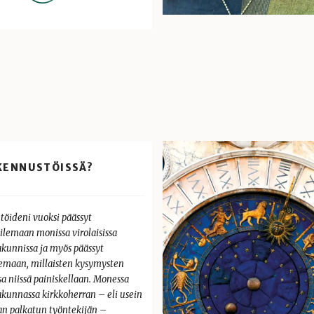
KENNUSTÖISSÄ?
 töideni vuoksi päässyt
ailemaan monissa virolaisissa
akunnissa ja myös päässyt
emaan, millaisten kysymysten
a niissä painiskellaan. Monessa
akunnassa kirkkoherran – eli usein
an palkatun työntekijän –