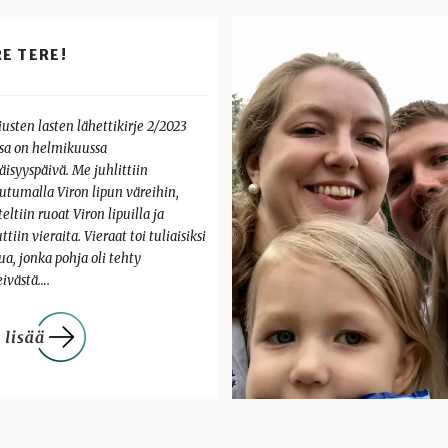
E TERE!
usten lasten lähettikirje 2/2023
ssa on helmikuussa
äisyyspäivä. Me juhlittiin
utumalla Viron lipun väreihin,
teltiin ruoat Viron lipuilla ja
ttiin vieraita. Vieraat toi tuliaisiksi
a, jonka pohja oli tehty
eivästä….