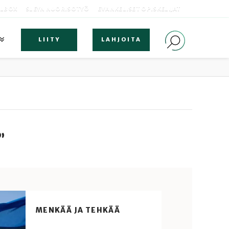
OLBOX
SLEYN NUORISOTYÖ
EVANKELISET OPISKELIJAT
LIITY
LAHJOITA
”
MENKÄÄ JA TEHKÄÄ