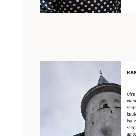
RA
Olen
vier
seur
kuul
kanss
seur
aino