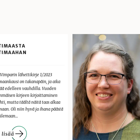
TIMAASTA
TIMAAHAN
 Vimparin lähettikirje 1/2023
maankausi on takanapäin, ja aika
tää edelleen vauhdilla. Vuoden
mmäisen kirjeen kirjoittaminen
ti, mutta täältä näitä taas alkaa
aan. Oli niin hyvä ja ihana päästä
ailemaan…