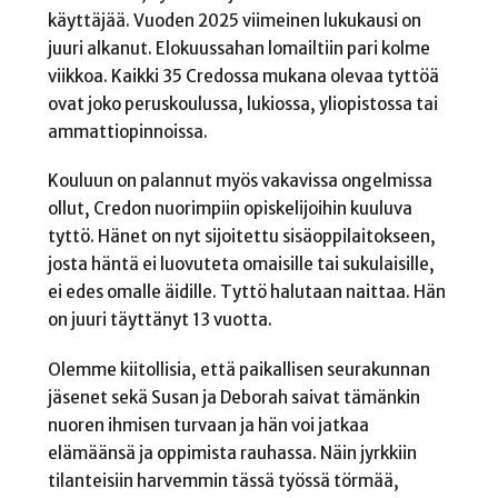
käyttäjää. Vuoden 2025 viimeinen lukukausi on
juuri alkanut. Elokuussahan lomailtiin pari kolme
viikkoa. Kaikki 35 Credossa mukana olevaa tyttöä
ovat joko peruskoulussa, lukiossa, yliopistossa tai
ammattiopinnoissa.
Kouluun on palannut myös vakavissa ongelmissa
ollut, Credon nuorimpiin opiskelijoihin kuuluva
tyttö. Hänet on nyt sijoitettu sisäoppilaitokseen,
josta häntä ei luovuteta omaisille tai sukulaisille,
ei edes omalle äidille. Tyttö halutaan naittaa. Hän
on juuri täyttänyt 13 vuotta.
Olemme kiitollisia, että paikallisen seurakunnan
jäsenet sekä Susan ja Deborah saivat tämänkin
nuoren ihmisen turvaan ja hän voi jatkaa
elämäänsä ja oppimista rauhassa. Näin jyrkkiin
tilanteisiin harvemmin tässä työssä törmää,