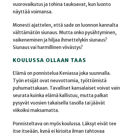
vuorovaikutus ja tohina taukoavat, kun luonto
näyttää voimansa.
Monesti ajattelen, että sade on luonnon kannalta
välttämätön siunaus. Mutta onko pysähtyminen,
vaikeneminen ja hiljaa ihmettelykin siunaus?
Siunaus vai harmillinen viivästys?
KOULUSSA OLLAAN TAAS
Elämä on ponnistelua Keniassa joka suunnalla.
Työn etsijät ovat neuvottomia, työttömistä
puhumattakaan. Tavalliset kansalaiset voivat vain
seurata kuinka elämä kallistuu, mutta palkat
pysyvät vuosien takaisella tasolla tai jäävät
viikoiksi maksamatta.
Ponnisteltava on myös koulussa. Läksyt eivät tee
itse itseään, kynä ei kirjoita ilman tahtovaa