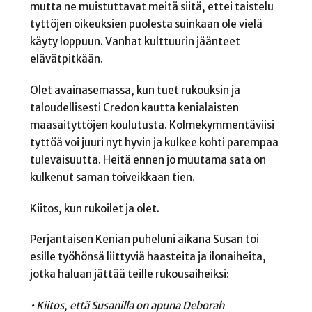
mutta ne muistuttavat meitä siitä, ettei taistelu
tyttöjen oikeuksien puolesta suinkaan ole vielä
käyty loppuun. Vanhat kulttuurin jäänteet
elävätpitkään.
Olet avainasemassa, kun tuet rukouksin ja
taloudellisesti Credon kautta kenialaisten
maasaityttöjen koulutusta. Kolmekymmentäviisi
tyttöä voi juuri nyt hyvin ja kulkee kohti parempaa
tulevaisuutta. Heitä ennen jo muutama sata on
kulkenut saman toiveikkaan tien.
Kiitos, kun rukoilet ja olet.
Perjantaisen Kenian puheluni aikana Susan toi
esille työhönsä liittyviä haasteita ja ilonaiheita,
jotka haluan jättää teille rukousaiheiksi:
• Kiitos, että Susanilla on apuna Deborah