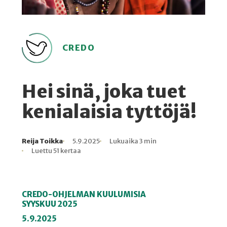
CREDO
Hei sinä, joka tuet
kenialaisia tyttöjä!
Reija Toikka
5.9.2025
Lukuaika 3 min
Kirjoittaja
Julkaistu
Lukuaika
Lukukertoja
Luettu 51 kertaa
CREDO-OHJELMAN KUULUMISIA
SYYSKUU 2025
5.9.2025