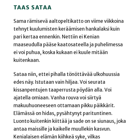
TAAS SATAA
Sama rämisevä aaltopeltikatto on viime viikkoina
tehnyt kuulumisten keräämisen hankalaksi kuin
pari kertaa ennenkin. Nettiin ei Kenian
maaseudulla pääse kaatosateella ja puhelimessa
ei voi puhua, koska kukaan ei kuule mitään
kuitenkaan.
Sataa niin, ettei pihalla tönöttävää ulkohuussia
edes näy. Istutaan vain hiljaa. Voi seurata
kissanpentujen taaperrusta pöydän alla. Voi
ajatella omiaan. Vanha rouva voi siirtyä
makuuhuoneeseen ottamaan pikku päikkärit.
Elämässä on hidas, pysähtynyt parituntinen.
Luonto kuitenkin kiittää ja sade on se siunaus, joka
antaa maissille ja kaikelle muullekin kasvun.
Kenialaisen elämän kiihkeä syke, vilkas