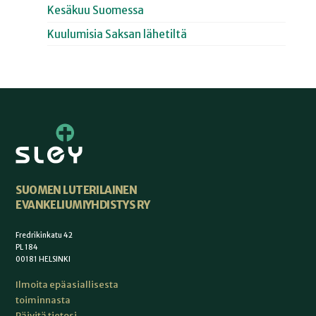
Kesäkuu Suomessa
Kuulumisia Saksan lähetiltä
SUOMEN LUTERILAINEN
EVANKELIUMIYHDISTYS RY
Fredrikinkatu 42
PL 184
00181 HELSINKI
Ilmoita epäasiallisesta
toiminnasta
Päivitä tietosi