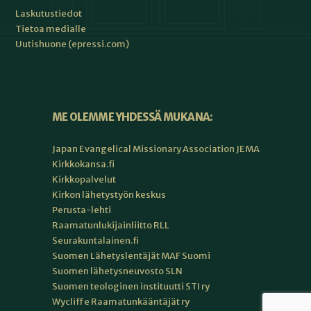
Laskutustiedot
Tietoa medialle
Uutishuone (epressi.com)
ME OLEMME YHDESSÄ MUKANA:
Japan Evangelical Missionary Association JEMA
Kirkkokansa.fi
Kirkkopalvelut
Kirkon lähetystyön keskus
Perusta-lehti
Raamatunlukijainliitto RLL
Seurakuntalainen.fi
Suomen Lähetyslentäjät MAF Suomi
Suomen lähetysneuvosto SLN
Suomen teologinen instituutti STI ry
Wycliffe Raamatunkääntäjät ry