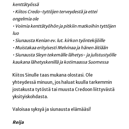
kenttätyössä
• Kiitos Credo-tyttöjen terveydestä ja ettei
ongelmia ole
• Voimia kenttätyöhön ja pitkiin matkoihin tyttöjen
luo
• Siunausta Kenian ev. lut. kirkon työntekijöille
• Muistakaa erityisesti Melvinaa ja hänen äitiään
• Siunausta Sleyn tekemälle lähetys- ja julistustyölle
kaukana lähetyskenillä ja kotimaassa Suomessa
Kiitos Sinulle taas mukana olostasi. Ole
yhteydessä minuun, jos haluat kuulla tarkemmin
jostakusta tytöstä tai muusta Credoon liittyvästä
yksityiskohdasta.
Valoisaa syksyä ja siunausta elämääsi!
Reija