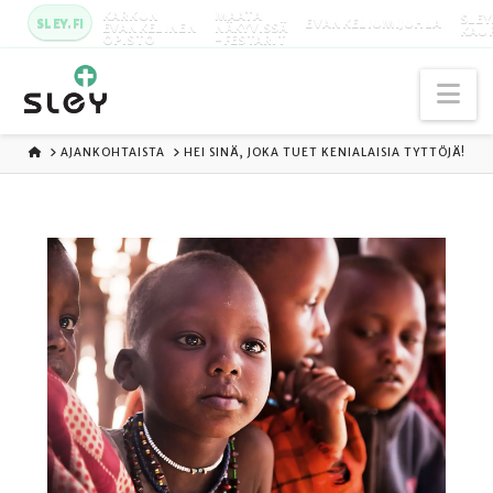
KARKUN
MAATA
SLEY
SLEY.FI
EVANKELIUMIJUHLA
EVANKELINEN
NÄKYVISSÄ
KAU
OPISTO
-FESTARIT
Na
ETUSIVU
AJANKOHTAISTA
HEI SINÄ, JOKA TUET KENIALAISIA TYTTÖJÄ!