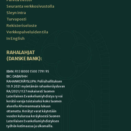
Seuranta verkkosivustolla
Sleyn intra
Turvaposti
Rekisteriseloste
Verkkopalveluiden tila
In English
RAHALAHJAT
(DANSKE BANK):
IBAN: FI13 8000 1500 7791 95
BIC: DABAFIHH
RAHANKERÄYSLUPA: Poliisihallituksen
10.9.2021 myöntämän rahankeräysluvan
RA/2021/1127 mukaisesti Suomen
Luterilainen Evankeliumiyhdistys ry voi
kerätä varoja toistaiseksi koko Suomen
alueella Ahvenanmaata lukuun
ottamatta. Kerätyt varat käytetään
vuoden kuluessa keräyksestä Suomen
Luterilaisen Evankeliumiyhdistyksen
työhön kotimaassa ja ulkomailla.