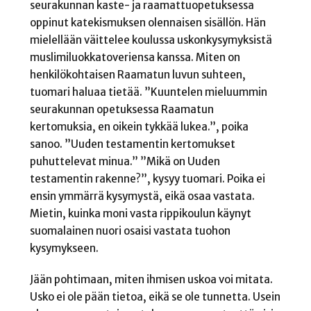
seurakunnan kaste- ja raamattuopetuksessa
oppinut katekismuksen olennaisen sisällön. Hän
mielellään väittelee koulussa uskonkysymyksistä
muslimiluokkatoveriensa kanssa. Miten on
henkilökohtaisen Raamatun luvun suhteen,
tuomari haluaa tietää. ”Kuuntelen mieluummin
seurakunnan opetuksessa Raamatun
kertomuksia, en oikein tykkää lukea.”, poika
sanoo. ”Uuden testamentin kertomukset
puhuttelevat minua.” ”Mikä on Uuden
testamentin rakenne?”, kysyy tuomari. Poika ei
ensin ymmärrä kysymystä, eikä osaa vastata.
Mietin, kuinka moni vasta rippikoulun käynyt
suomalainen nuori osaisi vastata tuohon
kysymykseen.
Jään pohtimaan, miten ihmisen uskoa voi mitata.
Usko ei ole pään tietoa, eikä se ole tunnetta. Usein