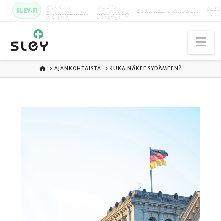
KARKUN
MAATA
SLEY
SLEY.FI
EVANKELIUMIJUHLA
EVANKELINEN
NÄKYVISSÄ
KAU
OPISTO
-FESTARIT
Na
ETUSIVU
AJANKOHTAISTA
KUKA NÄKEE SYDÄMEEN?