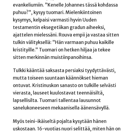
evankeliumiin. ”Kenelle Johannes tässä kohdassa
puhuu?”, kysyy tuomari. Mielenkiintoinen
kysymys, kelpaisi varmasti hyvin Uuden
testamentin eksegetiikan gradun aiheeksi,
ajattelen mielessäni. Rouva empii ja vastaa sitten
tulkin välityksellä: ”Hän varmaan puhuu kaikille
kristityille.” Tuomari on hetken hiljaa ja tekee
sitten merkinnän muistiinpanoihinsa.
Tulkki kääntää saksasta persiaksi tyydyttävästi,
mutta toiseen suuntaan käännökset hieman
ontuvat. Kristinuskon sanasto on tulkille selvästi
vierasta, lauseet kuulostavat teennäisiltä,
lapsellisilta. Tuomari tallentaa lausunnot
sanelukoneeseen mekaanisella äänensävyllä.
Myös teini-ikäiseltä pojalta kysytään hänen
uskostaan. 16-vuotias nuori selittää, miten hän on