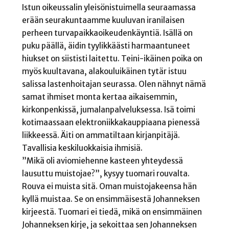
Istun oikeussalin yleisönistuimella seuraamassa
erään seurakuntaamme kuuluvan iranilaisen
perheen turvapaikkaoikeudenkäyntiä. Isällä on
puku päällä, äidin tyylikkäästi harmaantuneet
hiukset on siististi laitettu. Teini-ikäinen poika on
myös kuultavana, alakouluikäinen tytär istuu
salissa lastenhoitajan seurassa. Olen nähnyt nämä
samat ihmiset monta kertaa aikaisemmin,
kirkonpenkissä, jumalanpalveluksessa. Isä toimi
kotimaassaan elektroniikkakauppiaana pienessä
liikkeessä. Äiti on ammatiltaan kirjanpitäjä.
Tavallisia keskiluokkaisia ihmisiä.
”Mikä oli aviomiehenne kasteen yhteydessä
lausuttu muistojae?”, kysyy tuomari rouvalta.
Rouva ei muista sitä. Oman muistojakeensa hän
kyllä muistaa. Se on ensimmäisestä Johanneksen
kirjeestä. Tuomari ei tiedä, mikä on ensimmäinen
Johanneksen kirje, ja sekoittaa sen Johanneksen