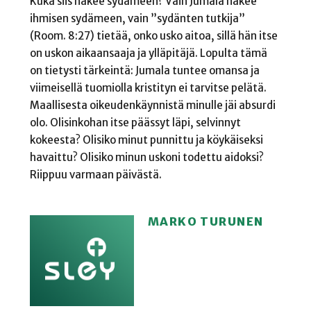
Kuka siis näkee sydämeen? Vain Jumala näkee
ihmisen sydämeen, vain ”sydänten tutkija”
(Room. 8:27) tietää, onko usko aitoa, sillä hän itse
on uskon aikaansaaja ja ylläpitäjä. Lopulta tämä
on tietysti tärkeintä: Jumala tuntee omansa ja
viimeisellä tuomiolla kristityn ei tarvitse pelätä.
Maallisesta oikeudenkäynnistä minulle jäi absurdi
olo. Olisinkohan itse päässyt läpi, selvinnyt
kokeesta? Olisiko minut punnittu ja köykäiseksi
havaittu? Olisiko minun uskoni todettu aidoksi?
Riippuu varmaan päivästä.
MARKO TURUNEN