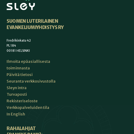
SUOMEN LUTERILAINEN
EVANKELIUMIYHDISTYS RY
Fredrikinkatu 42
PL 184
00181 HELSINKI
Ilmoita epäasiallisesta
toiminnasta
Päivitä tietosi
Seuranta verkkosivustolla
Sleyn intra
Turvaposti
Rekisteriseloste
Verkkopalveluiden tila
In English
RAHALAHJAT