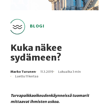
BLOGI
Kuka näkee
sydämeen?
Marko Turunen
11.3.2019
Lukuaika 3 min
Kirjoittaja
Julkaistu
Lukuaika
Lukukertoja
Luettu 11 kertaa
Turvapaikkaoikeudenkäynneissä tuomarit
mittaavat ihmisten uskoa.