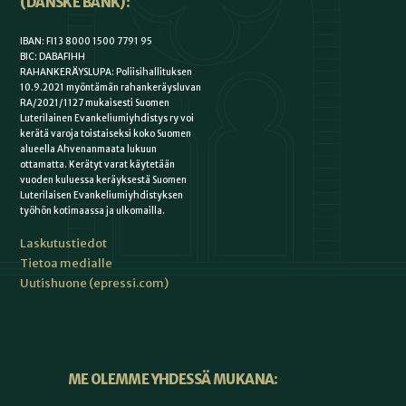
(DANSKE BANK):
IBAN: FI13 8000 1500 7791 95
BIC: DABAFIHH
RAHANKERÄYSLUPA: Poliisihallituksen
10.9.2021 myöntämän rahankeräysluvan
RA/2021/1127 mukaisesti Suomen
Luterilainen Evankeliumiyhdistys ry voi
kerätä varoja toistaiseksi koko Suomen
alueella Ahvenanmaata lukuun
ottamatta. Kerätyt varat käytetään
vuoden kuluessa keräyksestä Suomen
Luterilaisen Evankeliumiyhdistyksen
työhön kotimaassa ja ulkomailla.
Laskutustiedot
Tietoa medialle
Uutishuone (epressi.com)
ME OLEMME YHDESSÄ MUKANA: