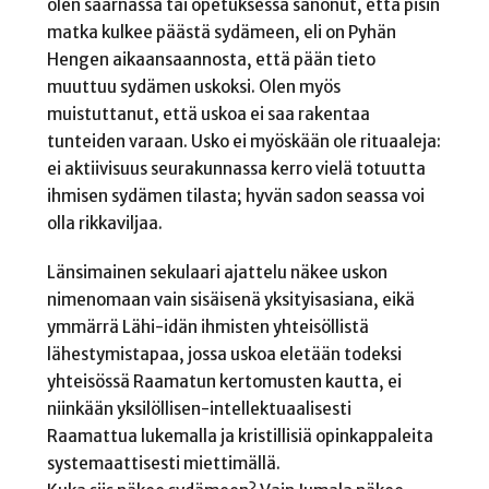
olen saarnassa tai opetuksessa sanonut, että pisin
matka kulkee päästä sydämeen, eli on Pyhän
Hengen aikaansaannosta, että pään tieto
muuttuu sydämen uskoksi. Olen myös
muistuttanut, että uskoa ei saa rakentaa
tunteiden varaan. Usko ei myöskään ole rituaaleja:
ei aktiivisuus seurakunnassa kerro vielä totuutta
ihmisen sydämen tilasta; hyvän sadon seassa voi
olla rikkaviljaa.
Länsimainen sekulaari ajattelu näkee uskon
nimenomaan vain sisäisenä yksityisasiana, eikä
ymmärrä Lähi-idän ihmisten yhteisöllistä
lähestymistapaa, jossa uskoa eletään todeksi
yhteisössä Raamatun kertomusten kautta, ei
niinkään yksilöllisen-intellektuaalisesti
Raamattua lukemalla ja kristillisiä opinkappaleita
systemaattisesti miettimällä.