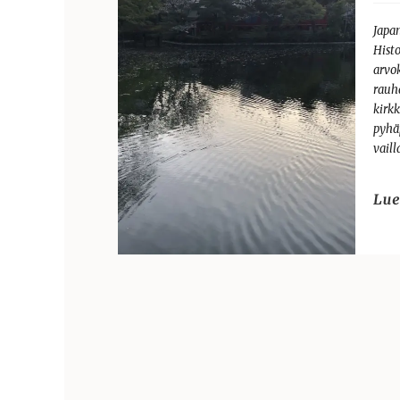
Japa
Histo
arvok
rauh
kirk
pyhä
vaill