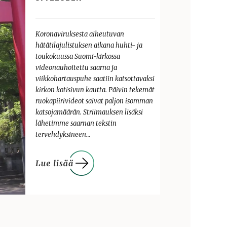
Koronaviruksesta aiheutuvan
hätätilajulistuksen aikana huhti- ja
toukokuussa Suomi-kirkossa
videonauhoitettu saarna ja
viikkohartauspuhe saatiin katsottavaksi
kirkon kotisivun kautta. Päivin tekemät
ruokapiirivideot saivat paljon isomman
katsojamäärän. Striimauksen lisäksi
lähetimme saarnan tekstin
tervehdyksineen…