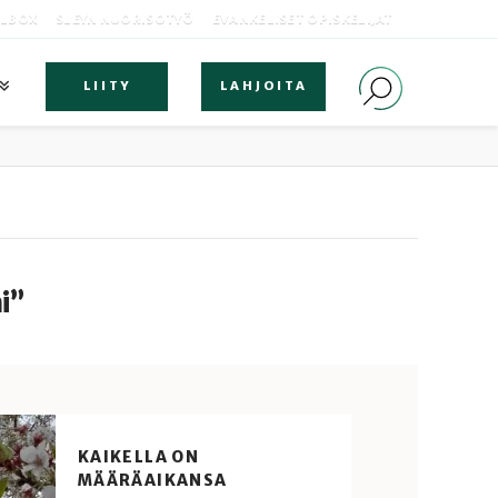
OLBOX
SLEYN NUORISOTYÖ
EVANKELISET OPISKELIJAT
LIITY
LAHJOITA
i”
KAIKELLA ON
MÄÄRÄAIKANSA