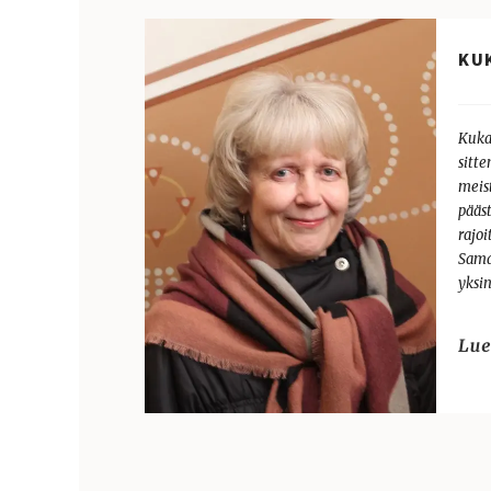
KU
Kuka
sitt
meist
pääs
rajo
Sama
yksi