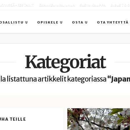
KYVISSÄ -FESTARIT
EVANKELIUMIJUHLA
SLEYN KAUPPA
BIBLE TO
OSALLISTU
OPISKELE
OSTA
OTA YHTEYTTÄ
Kategoriat
la listattuna artikkelit kategoriassa
“Japan
UHA TEILLE