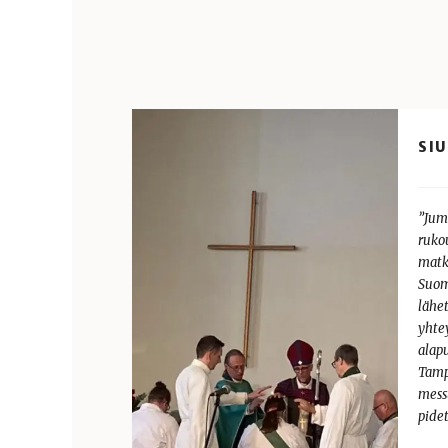
SI
”Jum
ruko
matk
Suom
lähe
yhte
alap
Tamp
mess
pide