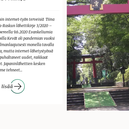
in internet-työn terveisiä Tiina
a-Raskun lähettikirje 3/2020 –
ereella 9.6.2020 Evankeliumia
oilla Kevät oli pandemian vuoksi
lmanlaajuisesti monella tavalla
a, mutta internet-lähetystyössä
 puhaltaneet uudet, raikkaat
et. Japaninlähettien kesken
me tehneet…