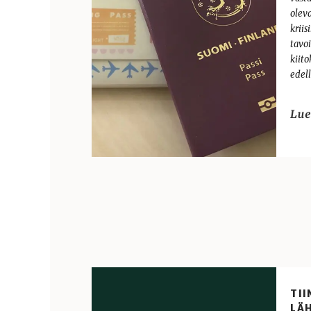
olev
kriis
tavo
kiito
edel
TI
LÄ