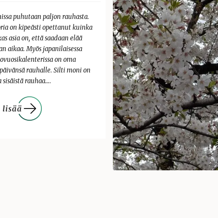
nissa puhutaan paljon rauhasta.
ria on kipeästi opettanut kuinka
as asia on, että saadaan elää
an aikaa. Myös japanilaisessa
kovuosikalenterissa on oma
päivänsä rauhalle. Silti moni on
a sisäistä rauhaa….