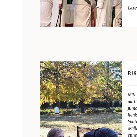
RIK
Mite
autt
Juma
henk
Yout
osall
enne