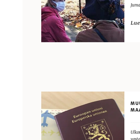
Juma
MU
MA
Ulkom
vasta