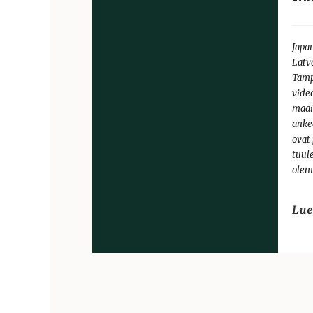
Japan
Latv
Tamp
vide
maai
anke
ovat
tuul
olem