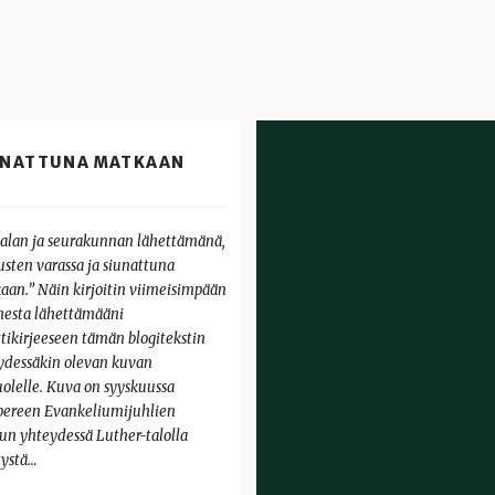
UNATTUNA MATKAAN
alan ja seurakunnan lähettämänä,
usten varassa ja siunattuna
aan.” Näin kirjoitin viimeisimpään
esta lähettämääni
ttikirjeeseen tämän blogitekstin
ydessäkin olevan kuvan
uolelle. Kuva on syyskuussa
ereen Evankeliumijuhlien
un yhteydessä Luther-talolla
tystä…