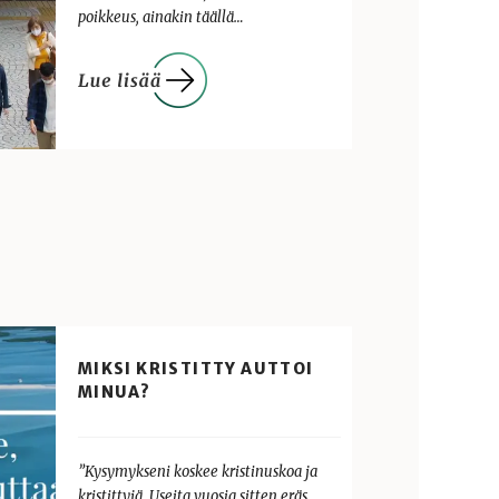
poikkeus, ainakin täällä…
MIKSI KRISTITTY AUTTOI
MINUA?
”Kysymykseni koskee kristinuskoa ja
kristittyjä. Useita vuosia sitten eräs