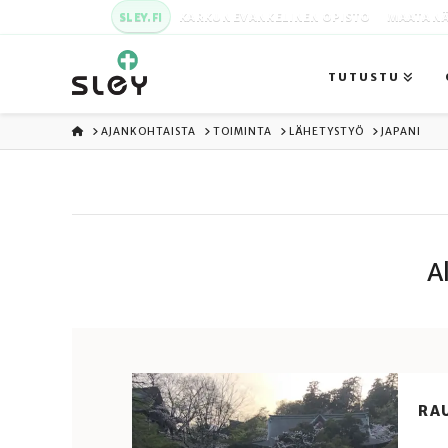
SLEY.FI
KARKUN EVANKELINEN OPISTO
MAATA NÄ
TUTUSTU
ETUSIVU
AJANKOHTAISTA
TOIMINTA
LÄHETYSTYÖ
JAPANI
Al
RA