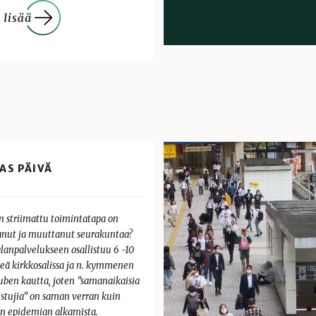
AS PÄIVÄ
n striimattu toimintatapa on
anut ja muuttanut seurakuntaa?
lanpalvelukseen osallistuu 6 -10
eä kirkkosalissa ja n. kymmenen
uben kautta, joten ”samanaikaisia
istujia” on saman verran kuin
n epidemian alkamista.