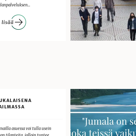
lanpalveluksen…
UKALAISENA
AILMASSA
ailla asuessa voi tulla usein
an tilanteita, jolloin tuntee