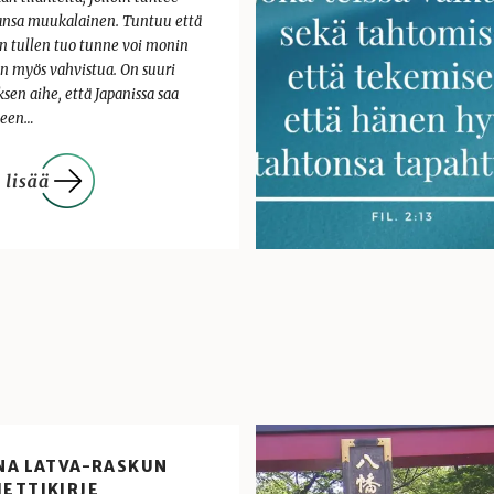
ansa muukalainen. Tuntuu että
in tullen tuo tunne voi monin
in myös vahvistua. On suuri
ksen aihe, että Japanissa saa
leen…
INA LATVA-RASKUN
HETTIKIRJE