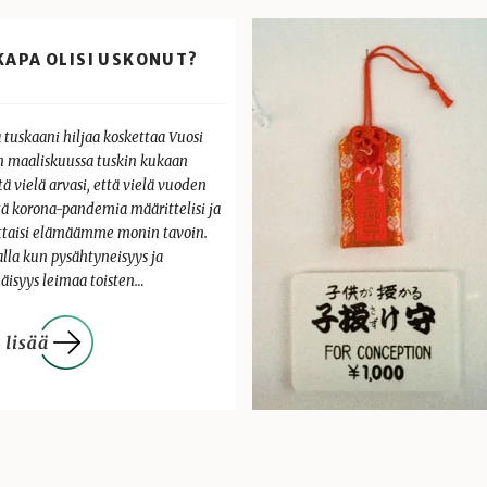
KAPA OLISI USKONUT?
 tuskaani hiljaa koskettaa Vuosi
en maaliskuussa tuskin kukaan
ä vielä arvasi, että vielä vuoden
tä korona-pandemia määrittelisi ja
ittaisi elämäämme monin tavoin.
lla kun pysähtyneisyys ja
näisyys leimaa toisten…