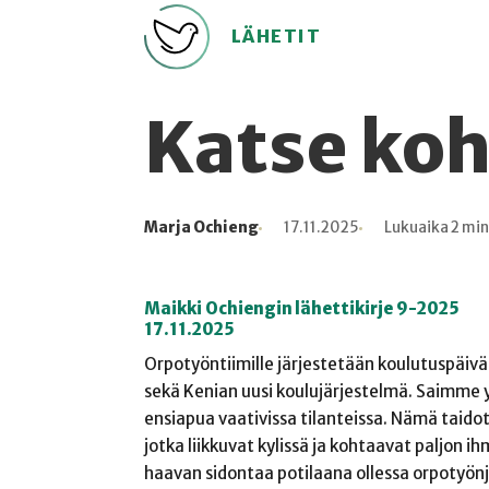
LÄHETIT
Katse koh
Marja Ochieng
17.11.2025
Lukuaika 2 min
Kirjoittaja
Julkaistu
Lukuaika
Lukukertoja
Maikki Ochiengin lähettikirje 9-2025
17.11.2025
Orpotyöntiimille järjestetään koulutuspäivä
sekä Kenian uusi koulujärjestelmä. Saimme y
ensiapua vaativissa tilanteissa. Nämä taidot 
jotka liikkuvat kylissä ja kohtaavat paljon 
haavan sidontaa potilaana ollessa orpotyönj