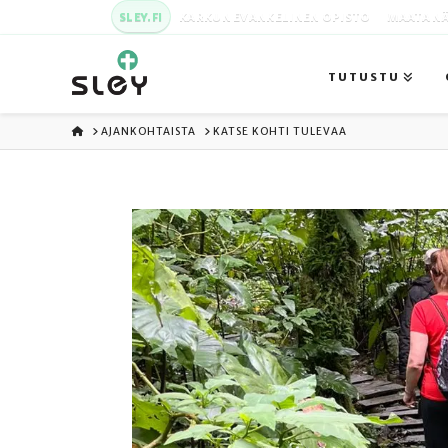
SLEY.FI
KARKUN EVANKELINEN OPISTO
MAATA NÄ
TUTUSTU
ETUSIVU
AJANKOHTAISTA
KATSE KOHTI TULEVAA