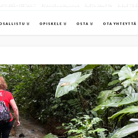
KYVISSÄ -FESTARIT
EVANKELIUMIJUHLA
SLEYN KAUPPA
BIBLE TO
OSALLISTU
OPISKELE
OSTA
OTA YHTEYTTÄ