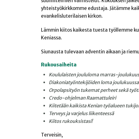
suunnitelmien valmistelut. Kokouksen jälke
yhteistyökirkkomme edustaja. Jätämme kaik
evankelisluterilaisen kirkon.
Lämmin kiitos kaikesta tuesta työllemme k
Keniassa.
Siunausta tulevaan adventin aikaan ja riemul
Rukousaiheita
Koululaisten joululoma marras-joulukuu
Diakoniatyöntekijöiden loma joulukuussa
Orpolapsityön tukemat perheet sekä työt
Credo-ohjelman Raamattuleiri
Kiitetään kaikista Kenian työalueen tukijo
Terveys ja varjelus liikenteessä
Kiitos rukouksistasi!
Terveisin,