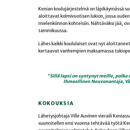
Kenian koulujärjestelmä on läpikäymässä su
aloittavat kolmivuotisen lukion, jossa uuden
mielenkiinnon kohteisiin. Nähtäväksi jää, o
tammikuussa.
Lähes kaikki koululaiset ovat nyt aloittane
kertaavat vanhempien maksamassa tukiopetu
“Sillä lapsi on syntynyt meille,
poika 
Ihmeellinen
Neuvonantaja, Vä
KOKOUKSIA
Lähetysjohtaja Ville Auvinen vieraili Keni
suunnitellen ensi vuonna tehtävää työtä Keni