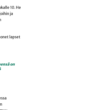
kalle 10. He
oihin ja
n
monet lapset
ensä on
5
essa
en