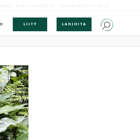
OLBOX
SLEYN NUORISOTYÖ
EVANKELISET OPISKELIJAT
LIITY
LAHJOITA