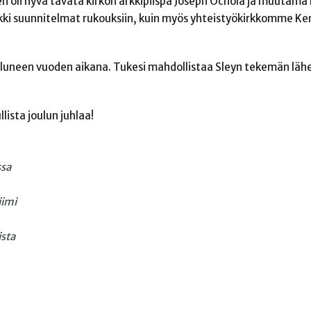
en oli hyvä tavata kirkon arkkipiispa Joseph Ochola ja muutam
ki suunnitelmat rukouksiin, kuin myös yhteistyökirkkomme Ke
uluneen vuoden aikana. Tukesi mahdollistaa Sleyn tekemän läh
lista joulun juhlaa!
ssa
iimi
ista