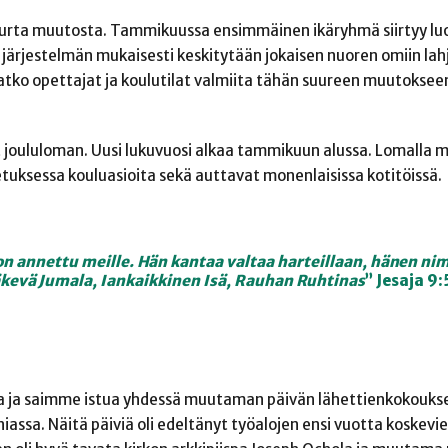
urta muutosta. Tammikuussa ensimmäinen ikäryhmä siirtyy luo
 järjestelmän mukaisesti keskitytään jokaisen nuoren omiin lahj
vatko opettajat ja koulutilat valmiita tähän suureen muutoksee
et joululoman. Uusi lukuvuosi alkaa tammikuun alussa. Lomalla 
ksessa kouluasioita sekä auttavat monenlaisissa kotitöissä.
on annettu meille. Hän
kantaa valtaa harteillaan, hänen
nim
kevä Jumala,
Iankaikkinen Isä, Rauhan
Ruhtinas
” Jesaja 9:
assa ja saimme istua yhdessä muutaman päivän lähettienkokouks
assa. Näitä päiviä oli edeltänyt työalojen ensi vuotta koskevi