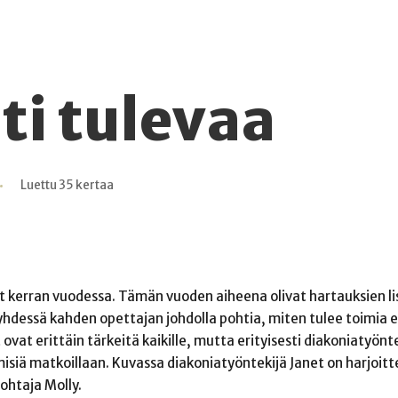
ti tulevaa
Luettu 35 kertaa
t kerran vuodessa. Tämän vuoden aiheena olivat hartauksien li
hdessä kahden opettajan johdolla pohtia, miten tulee toimia er
ovat erittäin tärkeitä kaikille, mutta erityisesti diakoniatyöntek
ihmisiä matkoillaan. Kuvassa diakoniatyöntekijä Janet on harjoi
ohtaja Molly.