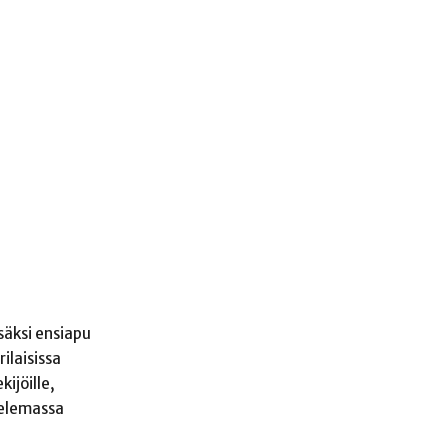
säksi ensiapu
ilaisissa
ijöille,
ttelemassa