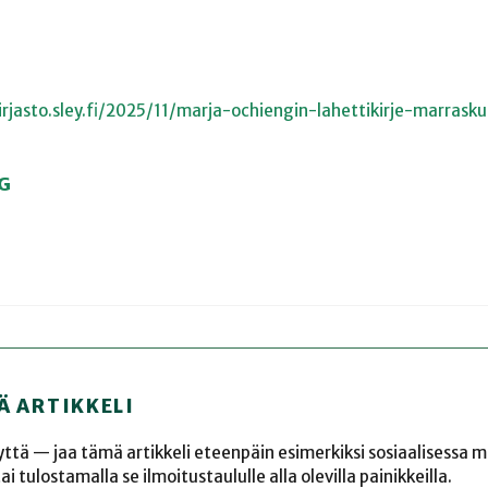
irjasto.sley.fi/2025/11/marja-ochiengin-lahettikirje-marras
G
Ä ARTIKKELI
yyttä — jaa tämä artikkeli eteenpäin esimerkiksi sosiaalisessa 
 tulostamalla se ilmoitustaululle alla olevilla painikkeilla.