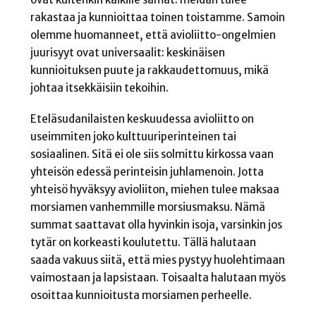
rakastaa ja kunnioittaa toinen toistamme. Samoin
olemme huomanneet, että avioliitto-ongelmien
juurisyyt ovat universaalit: keskinäisen
kunnioituksen puute ja rakkaudettomuus, mikä
johtaa itsekkäisiin tekoihin.
Eteläsudanilaisten keskuudessa avioliitto on
useimmiten joko kulttuuriperinteinen tai
sosiaalinen. Sitä ei ole siis solmittu kirkossa vaan
yhteisön edessä perinteisin juhlamenoin. Jotta
yhteisö hyväksyy avioliiton, miehen tulee maksaa
morsiamen vanhemmille morsiusmaksu. Nämä
summat saattavat olla hyvinkin isoja, varsinkin jos
tytär on korkeasti koulutettu. Tällä halutaan
saada vakuus siitä, että mies pystyy huolehtimaan
vaimostaan ja lapsistaan. Toisaalta halutaan myös
osoittaa kunnioitusta morsiamen perheelle.