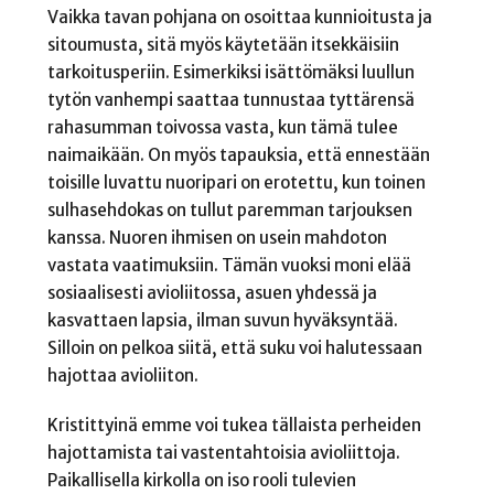
Vaikka tavan pohjana on osoittaa kunnioitusta ja
sitoumusta, sitä myös käytetään itsekkäisiin
tarkoitusperiin. Esimerkiksi isättömäksi luullun
tytön vanhempi saattaa tunnustaa tyttärensä
rahasumman toivossa vasta, kun tämä tulee
naimaikään. On myös tapauksia, että ennestään
toisille luvattu nuoripari on erotettu, kun toinen
sulhasehdokas on tullut paremman tarjouksen
kanssa. Nuoren ihmisen on usein mahdoton
vastata vaatimuksiin. Tämän vuoksi moni elää
sosiaalisesti avioliitossa, asuen yhdessä ja
kasvattaen lapsia, ilman suvun hyväksyntää.
Silloin on pelkoa siitä, että suku voi halutessaan
hajottaa avioliiton.
Kristittyinä emme voi tukea tällaista perheiden
hajottamista tai vastentahtoisia avioliittoja.
Paikallisella kirkolla on iso rooli tulevien