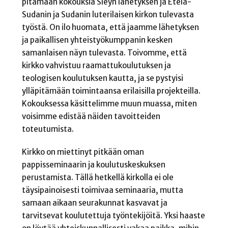
pitämään kokouksia Sleyn lähetyksen ja Etelä-
Sudanin ja Sudanin luterilaisen kirkon tulevasta
työstä. On ilo huomata, että jaamme lähetyksen
ja paikallisen yhteistyökumppanin kesken
samanlaisen näyn tulevasta. Toivomme, että
kirkko vahvistuu raamattukoulutuksen ja
teologisen koulutuksen kautta, ja se pystyisi
ylläpitämään toimintaansa erilaisilla projekteilla.
Kokouksessa käsittelimme muun muassa, miten
voisimme edistää näiden tavoitteiden
toteutumista.
Kirkko on miettinyt pitkään oman
pappisseminaarin ja koulutuskeskuksen
perustamista. Tällä hetkellä kirkolla ei ole
täysipainoisesti toimivaa seminaaria, mutta
samaan aikaan seurakunnat kasvavat ja
tarvitsevat koulutettuja työntekijöitä. Yksi haaste