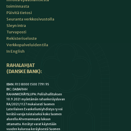
toiminnasta
Päivitä tietosi
Seuranta verkkosivustolla
Sleyn intra
Turvaposti
Rekisteriseloste
Verkkopalveluiden tila
In English
RAHALAHJAT
(DANSKE BANK):
IBAN: FI13 8000 1500 7791 95
BIC: DABAFIHH
RAHANKERÄYSLUPA: Poliisihallituksen
10.9.2021 myöntämän rahankeräysluvan
RA/2021/1127 mukaisesti Suomen
Luterilainen Evankeliumiyhdistys ry voi
kerätä varoja toistaiseksi koko Suomen
alueella Ahvenanmaata lukuun
ottamatta. Kerätyt varat käytetään
vuoden kuluessa keräyksestä Suomen