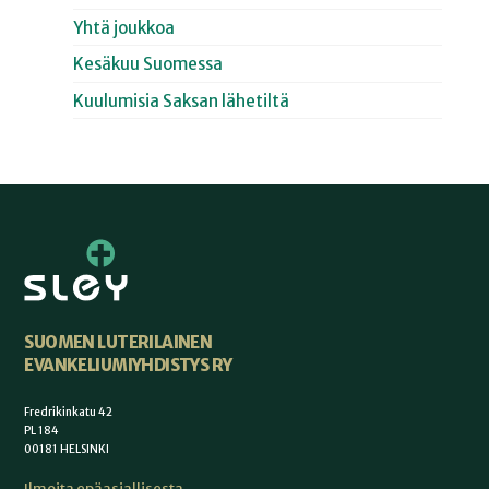
Yhtä joukkoa
Kesäkuu Suomessa
Kuulumisia Saksan lähetiltä
SUOMEN LUTERILAINEN
EVANKELIUMIYHDISTYS RY
Fredrikinkatu 42
PL 184
00181 HELSINKI
Ilmoita epäasiallisesta