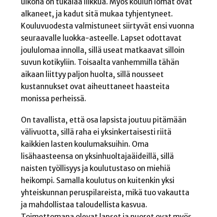
ulkona on tukalaa liikkua. Myös koulun lomat ovat
alkaneet, ja kadut sitä mukaa tyhjentyneet.
Kouluvuodesta valmistuneet siirtyvät ensi vuonna
seuraavalle luokka-asteelle. Lapset odottavat
joululomaa innolla, sillä useat matkaavat silloin
suvun kotikyliin. Toisaalta vanhemmilla tähän
aikaan liittyy paljon huolta, sillä nousseet
kustannukset ovat aiheuttaneet haasteita
monissa perheissä.
On tavallista, että osa lapsista joutuu pitämään
välivuotta, sillä raha ei yksinkertaisesti riitä
kaikkien lasten koulumaksuihin. Oma
lisähaasteensa on yksinhuoltajaäideillä, sillä
naisten työllisyys ja koulutustaso on miehiä
heikompi. Samalla koulutus on kuitenkin yksi
yhteiskunnan peruspilareista, mikä tuo vakautta
ja mahdollistaa taloudellista kasvua.
Toimettomana olevat lapset ja nuoret ovat myös