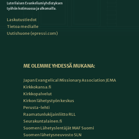
Luterilaisen Evankeliumiyhdistyksen
työhön kotimaassa ja ulkomailla.
Laskutustiedot
Tietoa medialle
Uutishuone (epressi.com)
ME OLEMME YHDESSÄ MUKANA:
Japan Evangelical Missionary Association JEMA
Kirkkokansa.fi
Kirkkopalvelut
Kirkon lähetystyön keskus
Perusta-lehti
Raamatunlukijainliitto RLL
Seurakuntalainen.fi
Suomen Lähetyslentäjät MAF Suomi
Suomen lähetysneuvosto SLN