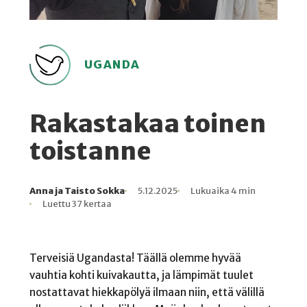
UGANDA
Rakastakaa toinen
toistanne
Anna ja Taisto Sokka
5.12.2025
Lukuaika 4 min
Kirjoittaja
Julkaistu
Lukuaika
Lukukertoja
Luettu 37 kertaa
Terveisiä Ugandasta! Täällä olemme hyvää
vauhtia kohti kuivakautta, ja lämpimät tuulet
nostattavat hiekkapölyä ilmaan niin, että välillä