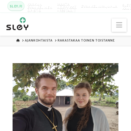
KARKUN
MAATA
SLEY
SLEY.FI
EVANKELIUMIJUHLA
EVANKELINEN
NÄKYVISSÄ
KAU
OPISTO
-FESTARIT
Na
ETUSIVU
AJANKOHTAISTA
RAKASTAKAA TOINEN TOISTANNE