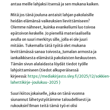
antaa meille lahjaksi itsensä ja sen mukana kaiken.
Mitä jos tänä jouluna antaisit lahjan pakolaisille
heidän elämänsä vaikeuksien lievittämiseen?
Olemme nähneet, kuinka evankeliumi luo toivoa
epätoivon keskelle. Jo pienellä materiaalisella
avulla on suuri merkitys sille, jolla ei ole juuri
mitään. Tukemalla tätä työtä olet mukana
levittämässä sanaa toivosta, Jumalan armosta ja
iankaikkisesta elämästä pakolaisten keskuuteen.
Tämän sivun alalaidasta löydät tiedot työlle
lahjoittamiseen (tiedot alkuperäisessä
kirjeessä:
https://mediakirjasto.sley.fi/2025/12/sokkien
lahettikirje-joulukuu-2025 )
Suuri kiitos jokaiselle, joka on tänä vuonna
siunannut lähetystyötämme taloudellisesti ja
rukouksin! Ilman teitä tämä työ ei olisi