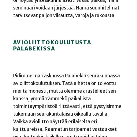
on löytää yhteiskunnallisesti vakaa paikka, mihin
seminaari voidaan järjestää. Nämä suunnitelmat
tarvitsevat paljon viisautta, varoja ja rukousta.
AVIOLIITTOKOULUTUSTA
PALABEKISSA
Pidimme marraskuussa Palabekin seurakunnassa
avioliittokoulutuksen. Tätä aihetta on toivottu
meiltä monesti, mutta olemme arastelleet sen
kanssa, ymmärrämmekö paikallista
toimintaympäristöä riittävästi, että pystyisimme
tukemaan seurakuntalaisia oikealla tavalla.
Vaikka avioliitto näyttää erilaiselta eri
kulttuureissa, Raamatun tarjoamat vastaukset
ovat kuitenkin kaikille samat: meidän tulee