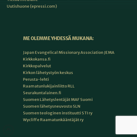
Uutishuone (epressi.com)
ME OLEMME YHDESSÄ MUKANA:
Japan Evangelical Missionary Association JEMA
Kirkkokansa.fi
Kirkkopalvelut
Kirkon lähetystyön keskus
Perusta-lehti
Raamatunlukijainliitto RLL
Seurakuntalainen.fi
Suomen Lähetyslentäjät MAF Suomi
Suomen lähetysneuvosto SLN
Suomen teologinen instituutti STI ry
Wycliffe Raamatunkääntäjät ry