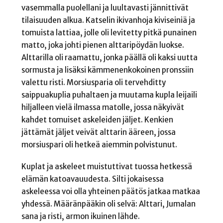
vasemmalla puolellani ja luultavasti jännittivät
tilaisuuden alkua. Katselin ikivanhoja kiviseiniä ja
tomuista lattiaa, jolle oli levitetty pitkä punainen
matto, joka johti pienen alttaripöydän luokse.
Alttarilla oli raamattu, jonka päällä oli kaksi uutta
sormusta ja lisäksi kämmenenkokoinen pronssiin
valettu risti. Morsiusparia oli tervehditty
saippuakuplia puhaltaen ja muutama kupla leijaili
hiljalleen vielä ilmassa matolle, jossa näkyivät
kahdet tomuiset askeleiden jäljet. Kenkien
jättämät jäljet veivät alttarin ääreen, jossa
morsiuspari oli hetkeä aiemmin polvistunut.
Kuplat ja askeleet muistuttivat tuossa hetkessä
elämän katoavauudesta. Silti jokaisessa
askeleessa voi olla yhteinen päätös jatkaa matkaa
yhdessä. Määränpääkin oli selvä: Alttari, Jumalan
sana ja risti, armon ikuinen lähde.