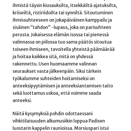
ihmistä täysin kiusauksilta, itsekkäiltä ajatuksilta,
kriiseiltä, ristiriidoilta tai synniltä. Sitoutuminen
ihmissuhteeseen on jokapäiväinen kamppailu ja
sisäinen “tahdon” -lupaus, joka on parisuhteen
perusta. Jokaisessa elämän isossa tai pienessä
valinnassa on piilossa tuo sama päätös sitoutua
toiseen ihmiseen, tavoitella yhteistä päämäärää
ja hoitaa kaikkea sitä, mitä on yhdessä
rakennettu. Usen huomaamme valinnan
seuraukset vasta jälkeenpäin. Siksi tärkein
työkalumme suhteiden hoitamiseksi on
anteeksipyytämisen ja anteeksiantamisen taito
sekä luottamus uskoa, että voimme saada
anteeksi.
Näitä kysymyksiä pohdin odottaessani
vihkitilaisuuden alkumusiikin loppua Padisen
luostarin kappelin raunioissa. Morsiuspari istui