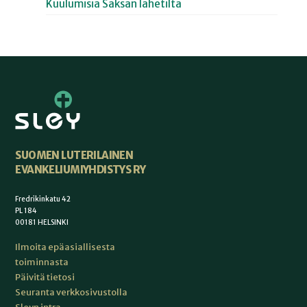
Kuulumisia Saksan lähetiltä
SUOMEN LUTERILAINEN
EVANKELIUMIYHDISTYS RY
Fredrikinkatu 42
PL 184
00181 HELSINKI
Ilmoita epäasiallisesta
toiminnasta
Päivitä tietosi
Seuranta verkkosivustolla