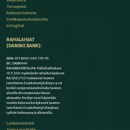
Sleyn intra
Turvaposti
Rekisteriseloste
Verkkopalveluiden tila
In English
RAHALAHJAT
(DANSKE BANK):
IBAN: FI13 8000 1500 7791 95
BIC: DABAFIHH
RAHANKERÄYSLUPA: Poliisihallituksen
10.9.2021 myöntämän rahankeräysluvan
RA/2021/1127 mukaisesti Suomen
Luterilainen Evankeliumiyhdistys ry voi
kerätä varoja toistaiseksi koko Suomen
alueella Ahvenanmaata lukuun
ottamatta. Kerätyt varat käytetään
vuoden kuluessa keräyksestä Suomen
Luterilaisen Evankeliumiyhdistyksen
työhön kotimaassa ja ulkomailla.
Laskutustiedot
Tietoa medialle