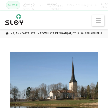
KARKUN
MAATA
SLEY
SLEY.FI
EVANKELIUMIJUHLA
EVANKELINEN
NÄKYVISSÄ
KAU
OPISTO
-FESTARIT
Na
ETUSIVU
AJANKOHTAISTA
TOMUISET KENGÄNJÄLJET JA SAIPPUAKUPLIA