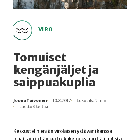
VIRO
Tomuiset
kengänjäljet ja
saippuakuplia
Joona Toivonen
10.8.2017
Lukuaika 2 min
Kirjoittaja
Julkaistu
Lukuaika
Lukukertoja
Luettu 3 kertaa
Keskustelin erään virolaisen ystäväni kanssa
hiljattain ja hän kertoi kokemuksiaan hääjuhlista.