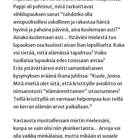
Pappi oli pohtinut, mitä tarkoittavat
vihkilupauksen sanat “tahdotko olla
aviopuolisollesi uskollinen ja rakastaa häntä
hyvinä ja pahoina päivinä, aina kuolemaan asti?”
Ainako kuolemaan asti… Ystäväni mielestä tuo
lupauksen osa kuulosti aivan liian lopulliselta. Kuka
voi tietää, mitä elämässä tapahtuu? Voiko
tuollaisia lupauksia edes tosissaan antaa?
Eräs ystävättäreni esitti samankaltaisen
kysymyksen eräänä iltana juhlissa: “Kuule, Joona.
Mitä mieltä olet siitä, että kristityille avioliitto on
niinsanotusti “elämänmittainen” sitoutuminen?
Teillä kristityillä on varmaan helpompaa kun teillä
on kerran elämän arvot paikallaan.”
Vastausta muotoillessani mietin mielessäni,
kunpa se vain olisi niin yksinkertaista… Arvoja voi
olla vaikka minkälaisia, mutta mikään ei suojele