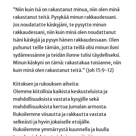
“Niin kuin Isä on rakastanut minua, niin olen minä
rakastanut teitä. Pysykää minun rakkaudessani.
Jos noudatatte käskyjäni, te pysytte minun
rakkaudessani, niin kuin minä olen noudattanut
Isäni käskyjä ja pysyn hänen rakkaudessaan. Olen
puhunut teille tämän, jotta teillä olisi minun iloni
sydämessänne ja teidän ilonne tulisi täydelliseksi.
Minun käskyni on tämä: rakastakaa toisianne, niin
kuin minä olen rakastanut teitä.” (Joh 15:9-12)
Kiitoksen ja rukouksen aiheita:
Olemme kiitollisia kaikista keskusteluista ja
mahdollisuuksista vastata kysyjille sekä
mahdollisuuksista kertoa Jumalan armosta.
Rukoilemme viisautta ja rakkautta vastata
selkeästi ja hyvin jokaiselle etsijälle.
Rukoilemme ymmärrystä kuunnella ja kuulla