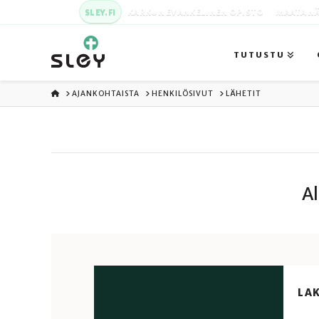
SLEY.FI
KARKUN EVANKELINEN OPISTO
MAATA NÄ
TUTUSTU
ETUSIVU
AJANKOHTAISTA
HENKILÖSIVUT
LÄHETIT
Al
LAK