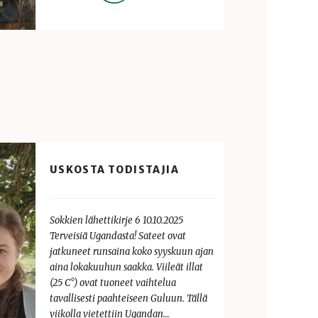
USKOSTA TODISTAJIA
Sokkien lähettikirje 6 10.10.2025
Terveisiä Ugandasta! Sateet ovat
jatkuneet runsaina koko syyskuun ajan
aina lokakuuhun saakka. Viileät illat
(25 C°) ovat tuoneet vaihtelua
tavallisesti paahteiseen Guluun. Tällä
viikolla vietettiin Ugandan…