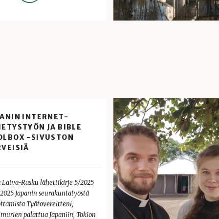
PANIN INTERNET-
ETYSTYÖN JA BIBLE
OLBOX -SIVUSTON
RVEISIÄ
a Latva-Rasku lähettikirje 5/2025
0.2025 Japanin seurakuntatyöstä
ottamista Työtovereitteni,
imurien palattua Japaniin, Tokion