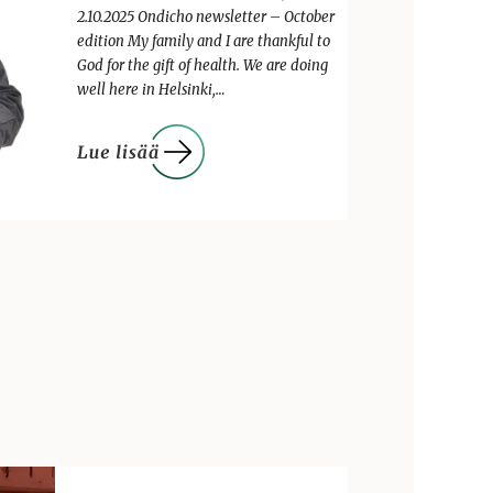
2.10.2025 Ondicho newsletter – October
edition My family and I are thankful to
God for the gift of health. We are doing
well here in Helsinki,…