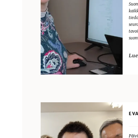
Suom
kaik
tied
seur
tavoi
suom
EV
Päivi