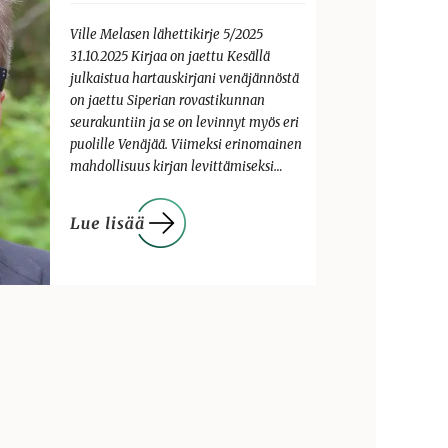
Ville Melasen lähettikirje 5/2025
31.10.2025 Kirjaa on jaettu Kesällä
julkaistua hartauskirjani venäjännöstä
on jaettu Siperian rovastikunnan
seurakuntiin ja se on levinnyt myös eri
puolille Venäjää. Viimeksi erinomainen
mahdollisuus kirjan levittämiseksi…