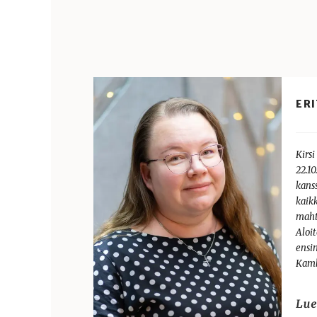
ERI
Kirsi
22.10
kans
kaikk
maht
Aloi
ensi
Kamb