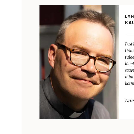
LY
KA
Pasi 
Usko
tulee
lähe
saav
minu
koti