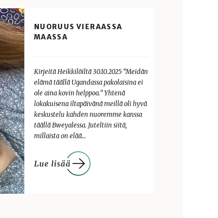
NUORUUS VIERAASSA
MAASSA
Kirjeitä Heikkilöiltä 30.10.2025 “Meidän
elämä täällä Ugandassa pakolaisina ei
ole aina kovin helppoa.” Yhtenä
lokakuisena iltapäivänä meillä oli hyvä
keskustelu kahden nuoremme kanssa
täällä Bweyalessa. Juteltiin siitä,
millaista on elää…