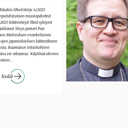
Takakin lähettikirje 4/2025
npuhdistuksen muistopäivänä
0.2025 Käännöstyö Tänä syksynä
jatkanut Sleyn pastori Pasi
sen Matteuksen evankeliumin
tojen japaninkielisen käännökseni
ista. Raamatun tekstikohtien
stus vie aikaansa. Käytössä olevien
matun…