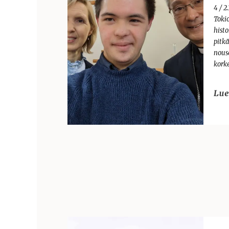
4 / 2
Tokio
hist
pitk
nous
kork