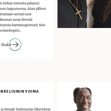
i-kirkon toiminta palautui
keen laajuuteensa. Aloin jälleen
ottamaan netissä tuon
akunnan uusia ihmisiä
ttavista harrastuspiireistä. Niin
enkielenpiiri…
ANKELIUMIN VOIMA
 ja Hiroaki Yoshimuran lähettikirje