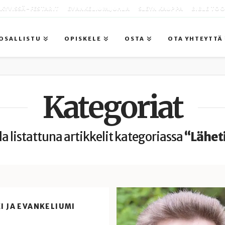
KYVISSÄ -FESTARIT
EVANKELIUMIJUHLA
SLEYN KAUPPA
BIBLE TO
OSALLISTU
OPISKELE
OSTA
OTA YHTEYTTÄ
Kategoriat
la listattuna artikkelit kategoriassa
“Lähet
I JA EVANKELIUMI