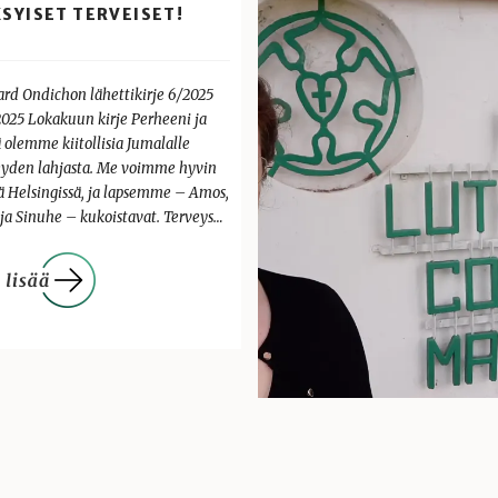
SYISET TERVEISET!
ard Ondichon lähettikirje 6/2025
.2025 Lokakuun kirje Perheeni ja
 olemme kiitollisia Jumalalle
eyden lahjasta. Me voimme hyvin
lä Helsingissä, ja lapsemme – Amos,
 ja Sinuhe – kukoistavat. Terveys…