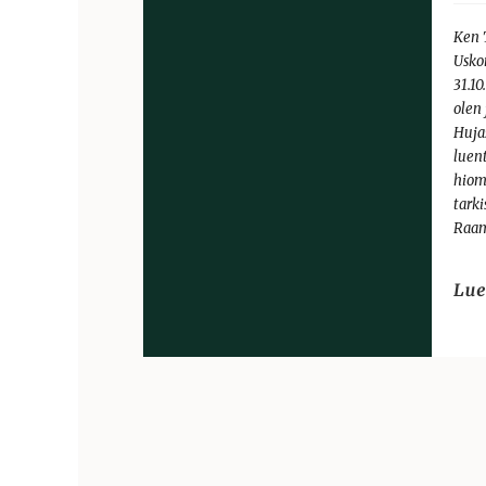
Ken 
Usko
31.1
olen 
Huja
luen
hiom
tarki
Raa