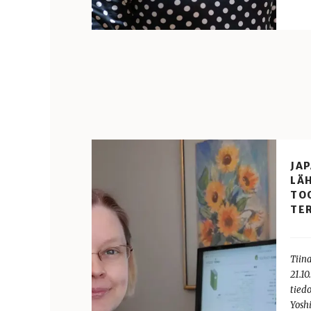
JA
LÄH
TO
TE
Tiin
21.1
tied
Yosh