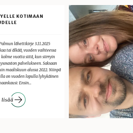
HYELLE KOTIMAAN
UDELLE
Palmun lähettikirje 3.11.2025
kaa tai älkää, vuoden vaihteessa
 kolme vuotta siitä, kun siirryin
tysosaston palvelukseen. Saksaan
uin maaliskuun alussa 2022. Niinpä
lla on vuoden lopulla lyhykäinen
maankausi: Ensin…