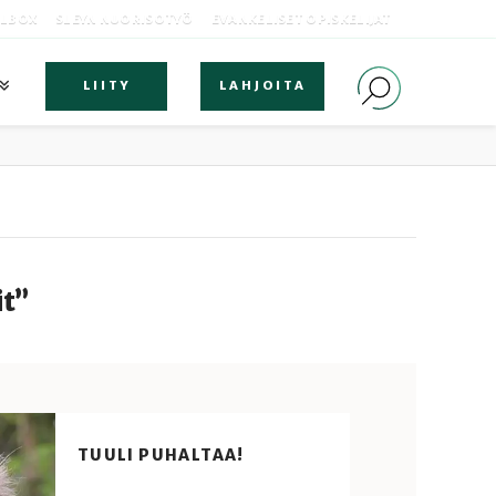
OLBOX
SLEYN NUORISOTYÖ
EVANKELISET OPISKELIJAT
LIITY
LAHJOITA
it”
TUULI PUHALTAA!