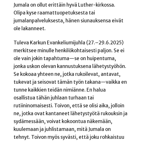
Jumala on ollut erittäin hyvä Luther-kirkossa.
Olipa kyse raamattuopetuksesta tai
jumalanpalveluksesta, hänen siunauksensa eivät
ole lakanneet.
Tuleva Karkun Evankeliumijuhla (27.–29.6.2025)
merkitsee minulle henkilökohtaisesti paljon. Se ei
ole vain jokin tapahtuma—se on huipentuma,
jonka uskon olevan kannustuksena lähetystyöhön.
Se kokoaa yhteen ne, jotka rukoilevat, antavat,
tukevat ja seisovat tämän työn takana—vaikka en
tunne kaikkien teidän nimiänne. En halua
osallistua tähän juhlaan turhaan tai
rutiininomaisesti. Toivon, että se olisi aika, jolloin
ne, jotka ovat kantaneet lähetystyötä rukouksin ja
sydämessään, voivat kokoontua näkemään,
kuulemaan ja juhlistamaan, mitä Jumala on
tehnyt. Toivon myös syvästi, että joku rohkaistuu