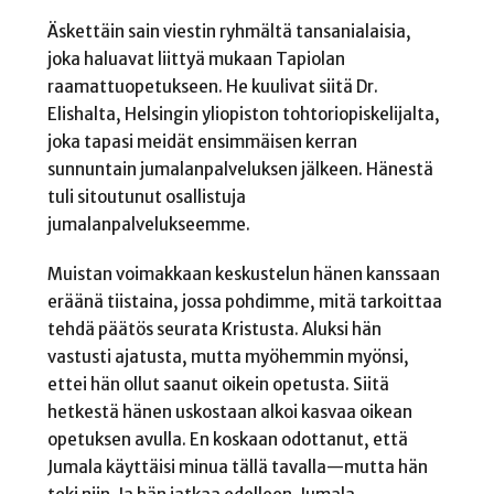
Äskettäin sain viestin ryhmältä tansanialaisia,
joka haluavat liittyä mukaan Tapiolan
raamattuopetukseen. He kuulivat siitä Dr.
Elishalta, Helsingin yliopiston tohtoriopiskelijalta,
joka tapasi meidät ensimmäisen kerran
sunnuntain jumalanpalveluksen jälkeen. Hänestä
tuli sitoutunut osallistuja
jumalanpalvelukseemme.
Muistan voimakkaan keskustelun hänen kanssaan
eräänä tiistaina, jossa pohdimme, mitä tarkoittaa
tehdä päätös seurata Kristusta. Aluksi hän
vastusti ajatusta, mutta myöhemmin myönsi,
ettei hän ollut saanut oikein opetusta. Siitä
hetkestä hänen uskostaan alkoi kasvaa oikean
opetuksen avulla. En koskaan odottanut, että
Jumala käyttäisi minua tällä tavalla—mutta hän