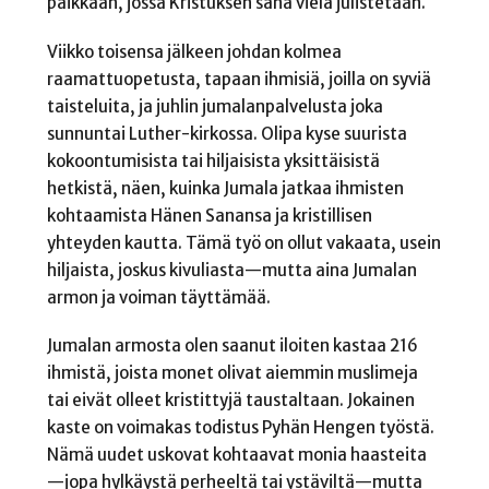
paikkaan, jossa Kristuksen sana vielä julistetaan.
Viikko toisensa jälkeen johdan kolmea
raamattuopetusta, tapaan ihmisiä, joilla on syviä
taisteluita, ja juhlin jumalanpalvelusta joka
sunnuntai Luther-kirkossa. Olipa kyse suurista
kokoontumisista tai hiljaisista yksittäisistä
hetkistä, näen, kuinka Jumala jatkaa ihmisten
kohtaamista Hänen Sanansa ja kristillisen
yhteyden kautta. Tämä työ on ollut vakaata, usein
hiljaista, joskus kivuliasta—mutta aina Jumalan
armon ja voiman täyttämää.
Jumalan armosta olen saanut iloiten kastaa 216
ihmistä, joista monet olivat aiemmin muslimeja
tai eivät olleet kristittyjä taustaltaan. Jokainen
kaste on voimakas todistus Pyhän Hengen työstä.
Nämä uudet uskovat kohtaavat monia haasteita
—jopa hylkäystä perheeltä tai ystäviltä—mutta