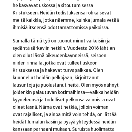
he kasvavat uskossa ja sitoutumisessa
Kristukseen. Heidän todistuksensa rohkaisevat
meitä kaikkia, jotka näemme, kuinka Jumala vetää
ihmisiä itseensä odottamattomissa paikoissa.
Samalla tämä työ on tuonut minut vaikeisiin ja
sydäntä särkeviin hetkiin. Vuodesta 2016 lähtien
olen ollut läsnä oikeudenkäynneissä, seisoen
niiden rinnalla, jotka ovat tulleet uskoon
Kristuksessa ja hakevat turvapaikkaa. Olen
kuunnellut heidän pelkojaan, kirjoittanut
lausuntoja ja puolustanut heitä. Olen myös nähnyt
joidenkin palautuvan kotimaihinsa—vaikka heidän
kyyneleensä ja todelliset pelkonsa vainoista ovat
olleet läsnä. Nämä ovat hetkiä, jolloin voimani
ovat rajalliset, ja ainoa mitä voin tehdä, on jättää
heidät Jumalan käsiin ja pysyä yhteydessä heidän
kanssaan parhaani mukaan. Suruista huolimatta