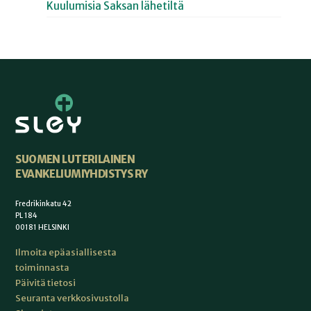
Kuulumisia Saksan lähetiltä
SUOMEN LUTERILAINEN
EVANKELIUMIYHDISTYS RY
Fredrikinkatu 42
PL 184
00181 HELSINKI
Ilmoita epäasiallisesta
toiminnasta
Päivitä tietosi
Seuranta verkkosivustolla