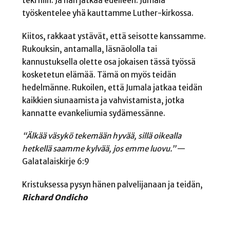
teki niin. Ja hän jatkaa edelleen. Jumala
työskentelee yhä kauttamme Luther-kirkossa.
Kiitos, rakkaat ystävät, että seisotte kanssamme.
Rukouksin, antamalla, läsnäololla tai
kannustuksella olette osa jokaisen tässä työssä
kosketetun elämää. Tämä on myös teidän
hedelmänne. Rukoilen, että Jumala jatkaa teidän
kaikkien siunaamista ja vahvistamista, jotka
kannatte evankeliumia sydämessänne.
“Älkää väsykö tekemään hyvää, sillä oikealla
hetkellä saamme kylvää, jos emme luovu.”
—
Galatalaiskirje 6:9
Kristuksessa pysyn hänen palvelijanaan ja teidän,
Richard Ondicho