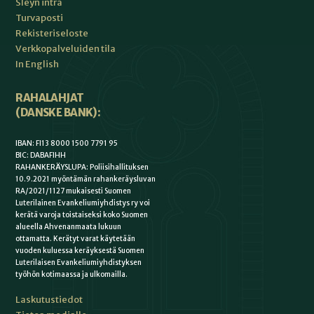
Sleyn intra
Turvaposti
Rekisteriseloste
Verkkopalveluiden tila
In English
RAHALAHJAT
(DANSKE BANK):
IBAN: FI13 8000 1500 7791 95
BIC: DABAFIHH
RAHANKERÄYSLUPA: Poliisihallituksen
10.9.2021 myöntämän rahankeräysluvan
RA/2021/1127 mukaisesti Suomen
Luterilainen Evankeliumiyhdistys ry voi
kerätä varoja toistaiseksi koko Suomen
alueella Ahvenanmaata lukuun
ottamatta. Kerätyt varat käytetään
vuoden kuluessa keräyksestä Suomen
Luterilaisen Evankeliumiyhdistyksen
työhön kotimaassa ja ulkomailla.
Laskutustiedot