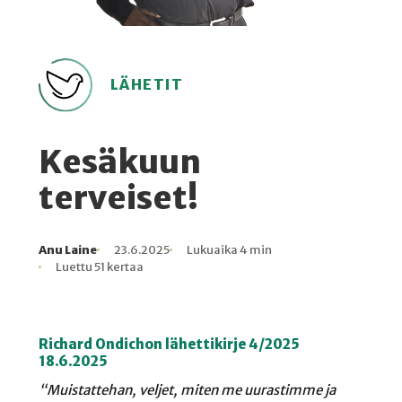
LÄHETIT
Kesäkuun
terveiset!
Anu Laine
23.6.2025
Lukuaika 4 min
Kirjoittaja
Julkaistu
Lukuaika
Lukukertoja
Luettu 51 kertaa
Richard Ondichon lähettikirje 4/2025
18.6.2025
“Muistattehan, veljet, miten me uurastimme ja