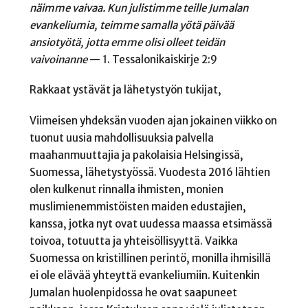
näimme vaivaa. Kun julistimme teille Jumalan
evankeliumia, teimme samalla yötä päivää
ansiotyötä, jotta emme olisi olleet teidän
vaivoinanne
— 1. Tessalonikaiskirje 2:9
Rakkaat ystävät ja lähetystyön tukijat,
Viimeisen yhdeksän vuoden ajan jokainen viikko on
tuonut uusia mahdollisuuksia palvella
maahanmuuttajia ja pakolaisia Helsingissä,
Suomessa, lähetystyössä. Vuodesta 2016 lähtien
olen kulkenut rinnalla ihmisten, monien
muslimienemmistöisten maiden edustajien,
kanssa, jotka nyt ovat uudessa maassa etsimässä
toivoa, totuutta ja yhteisöllisyyttä. Vaikka
Suomessa on kristillinen perintö, monilla ihmisillä
ei ole elävää yhteyttä evankeliumiin. Kuitenkin
Jumalan huolenpidossa he ovat saapuneet