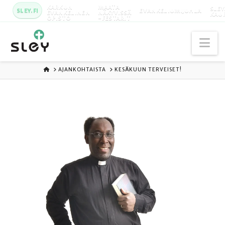
KARKUN
MAATA
SLEY
SLEY.FI
EVANKELIUMIJUHLA
EVANKELINEN
NÄKYVISSÄ
KAU
OPISTO
-FESTARIT
Na
ETUSIVU
AJANKOHTAISTA
KESÄKUUN TERVEISET!