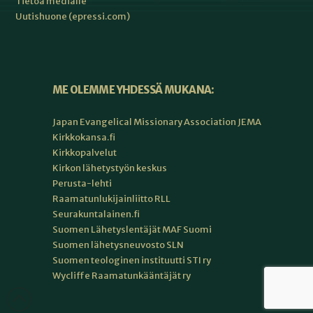
Tietoa medialle
Uutishuone (epressi.com)
ME OLEMME YHDESSÄ MUKANA:
Japan Evangelical Missionary Association JEMA
Kirkkokansa.fi
Kirkkopalvelut
Kirkon lähetystyön keskus
Perusta-lehti
Raamatunlukijainliitto RLL
Seurakuntalainen.fi
Suomen Lähetyslentäjät MAF Suomi
Suomen lähetysneuvosto SLN
Suomen teologinen instituutti STI ry
Wycliffe Raamatunkääntäjät ry