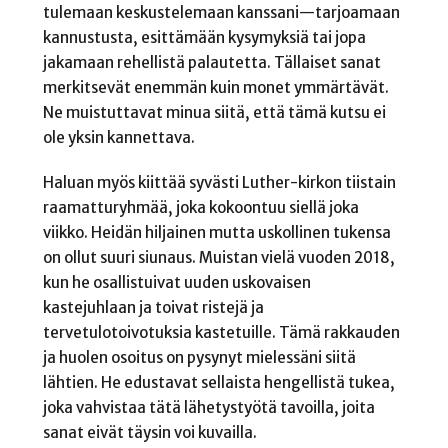
tulemaan keskustelemaan kanssani—tarjoamaan
kannustusta, esittämään kysymyksiä tai jopa
jakamaan rehellistä palautetta. Tällaiset sanat
merkitsevät enemmän kuin monet ymmärtävät.
Ne muistuttavat minua siitä, että tämä kutsu ei
ole yksin kannettava.
Haluan myös kiittää syvästi Luther-kirkon tiistain
raamatturyhmää, joka kokoontuu siellä joka
viikko. Heidän hiljainen mutta uskollinen tukensa
on ollut suuri siunaus. Muistan vielä vuoden 2018,
kun he osallistuivat uuden uskovaisen
kastejuhlaan ja toivat ristejä ja
tervetulotoivotuksia kastetuille. Tämä rakkauden
ja huolen osoitus on pysynyt mielessäni siitä
lähtien. He edustavat sellaista hengellistä tukea,
joka vahvistaa tätä lähetystyötä tavoilla, joita
sanat eivät täysin voi kuvailla.