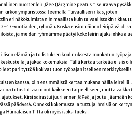
nnallinen nuortenleiri JäPe (Järgmine peatus = seuraava pysäkk
jan kirkon ympäristössä teemalla Taivaallisen rikas, joten
in eri näkökulmista niin maallista kuin taivaallistakin rikkautt
 12–13-vuotiaiden, ryhmän. Koska ensimmäinen leiripäivä oli sa
loista, ja meidän ryhmämme päätyi koko leirin ajaksi ehkä alu
tillisen elämän ja todistuksen koulutuksesta muokatun työpaja
a keskustella ja jakaa kokemuksia. Tällä kertaa tärkeää ei siis oll
eet pari tyttöä kokivat tuon työpajan itselleen merkityksellisi
isten kanssa, olin ensimmäistä kertaa mukana näillä leireillä. 
onkarina tutustuttaa minut kaikkeen tarpeelliseen, mutta vaikk
ajatukset. Kirsi sairastui juuri ennen JäPeä ja joutui jäämään ko
ässä päädyssä. Onneksi kokemusta ja tuttuja ihmisiä on kertyn
lega Hämäläisen Titta oli myös isoksi tueksi.