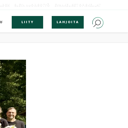
OLBOX
SLEYN NUORISOTYÖ
EVANKELISET OPISKELIJAT
LIITY
LAHJOITA