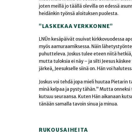
joten meillä jo täällä olevilla on edessä as
heidänkin työnsä aloituksen puolesta.
”LASKEKAA VERKKONNE”
LNÜn kesäpäivät osuivat kirkkovuodessa apo
myös aamuraamiksessa. Näin lähetystyöntek
puhutteleva. Joskus tulee eteen niitä hetkiä,
mutta tuloksia ei näy – ja silti Jeesus käskee
järkeä, Jeesukselle siinä on. Hän voi halutes
Joskus voi tehdä jopa mieli huutaa Pietarin
minä kelpaa ja pysty tähän.” Mutta onneksi 
kutsuu seuraansa. Kuten Hän aikanaan kutsu
tänään samalla tavoin sinua ja minua.
RUKOUSAIHEITA