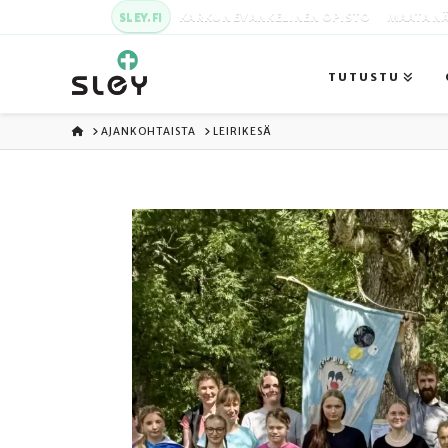
SLEY.FI
KARKUN EVANKELINEN OPISTO
MAATA NÄ
TUTUSTU
ETUSIVU
AJANKOHTAISTA
LEIRIKESÄ