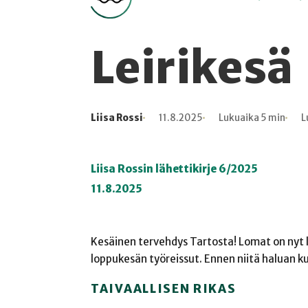
Leirikesä
Liisa Rossi
11.8.2025
Lukuaika 5 min
L
Kirjoittaja
Julkaistu
Lukuaika
Lukukertoja
Liisa Rossin lähettikirje 6/2025
11.8.2025
Kesäinen tervehdys Tartosta! Lomat on nyt lo
loppukesän työreissut. Ennen niitä haluan ku
TAIVAALLISEN RIKAS