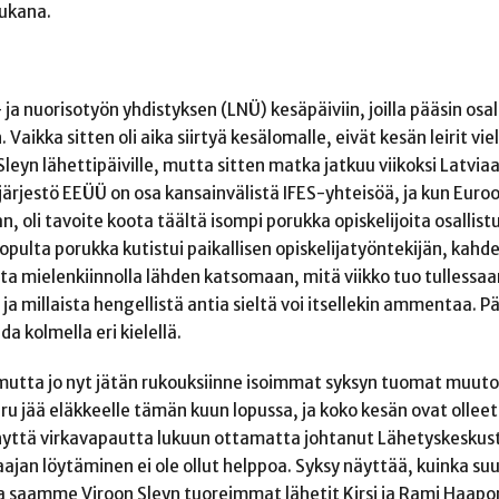
mukana.
 ja nuorisotyön yhdistyksen (LNÜ) kesäpäiviin, joilla pääsin osal
ikka sitten oli aika siirtyä kesälomalle, eivät kesän leirit viel
 Sleyn lähettipäiville, mutta sitten matka jatkuu viikoksi Latvia
jajärjestö EEÜÜ on osa kansainvälistä IFES-yhteisöä, ja kun Eur
, oli tavoite koota täältä isompi porukka opiskelijoita osallist
. Lopulta porukka kutistui paikallisen opiskelijatyöntekijän, kah
tta mielenkiinnolla lähden katsomaan, mitä viikko tuo tullessaa
a millaista hengellistä antia sieltä voi itsellekin ammentaa. Pä
a kolmella eri kielellä.
, mutta jo nyt jätän rukouksiinne isoimmat syksyn tuomat muuto
ru jää eläkkeelle tämän kuun lopussa, ja koko kesän ovat olleet
lyhyttä virkavapautta lukuun ottamatta johtanut Lähetyskeskus
aajan löytäminen ei ole ollut helppoa. Syksy näyttää, kuinka suu
a saamme Viroon Sleyn tuoreimmat lähetit Kirsi ja Rami Haap