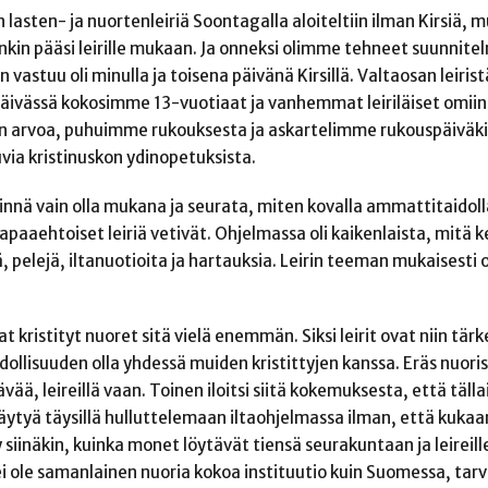
asten- ja nuortenleiriä Soontagalla aloiteltiin ilman Kirsiä, 
änkin pääsi leirille mukaan. Ja onneksi olimme tehneet suunnitel
astuu oli minulla ja toisena päivänä Kirsillä. Valtaosan leirist
päivässä kokosimme 13-vuotiaat ja vanhemmat leiriläiset omiin
n arvoa, puhuimme rukouksesta ja askartelimme rukouspäiväkir
ia kristinuskon ydinopetuksista.
nnä vain olla mukana ja seurata, miten kovalla ammattitaidolla
paaehtoiset leiriä vetivät. Ohjelmassa oli kaikenlaista, mitä k
, pelejä, iltanuotioita ja hartauksia. Leirin teeman mukaisesti 
 kristityt nuoret sitä vielä enemmän. Siksi leirit ovat niin tärke
llisuuden olla yhdessä muiden kristittyjen kanssa. Eräs nuoris
ä, leireillä vaan. Toinen iloitsi siitä kokemuksesta, että tällais
täytyä täysillä hulluttelemaan iltaohjelmassa ilman, että kuka
 siinäkin, kuinka monet löytävät tiensä seurakuntaan ja leireille
ei ole samanlainen nuoria kokoa instituutio kuin Suomessa, tar