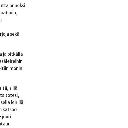
mutta onneksi
mat niin,
ä
joja sekä
 ja pitkällä
esäleireihin
oltiin monin
itä, sillä
ta totesi,
ella leirillä
an katsoo
 juuri
vitaan