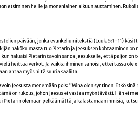
unnon etsiminen heille ja monenlainen alkuun auttaminen. Rukoi
stolien päivään, jonka evankeliumitekstiä (Luuk. 5:1–11) käsi
ijän näkökulmasta tuo Pietarin ja Jeesuksen kohtaaminen on 
 kun haluaisi Pietarin tavoin sanoa Jeesukselle, että paljon on 
 vielä heittää verkot. Ja vaikka ihminen sanoisi, ettei tässä ole
saan antaa myös niitä suuria saaliita.
 tavoin Jeesusta menemään pois: ”Minä olen syntinen. Etkö sinä 
tämä on rukous, johon Jeesus ei vastaa myöntävästi. Hän ei me
i Pietarin olemaan pelkäämättä ja kalastamaan ihmisiä, kuts