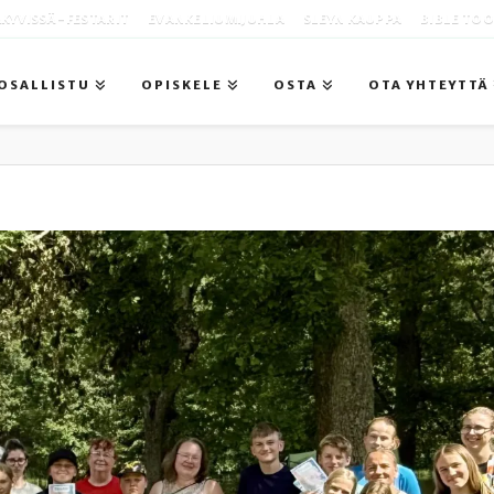
KYVISSÄ -FESTARIT
EVANKELIUMIJUHLA
SLEYN KAUPPA
BIBLE TO
OSALLISTU
OPISKELE
OSTA
OTA YHTEYTTÄ