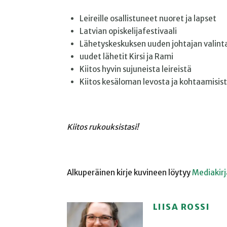
Leireille osallistuneet nuoret ja lapset
Latvian opiskelijafestivaali
Lähetyskeskuksen uuden johtajan valinta
uudet lähetit Kirsi ja Rami
Kiitos hyvin sujuneista leireistä
Kiitos kesäloman levosta ja kohtaamisis
Kiitos rukouksistasi!
Alkuperäinen kirje kuvineen löytyy
Mediakirj
LIISA ROSSI