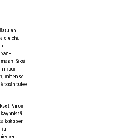
listujan
ä ole ohi.
an
oopan-
umaan. Siksi
den muun
n, miten se
ä tosin tulee
kset. Viron
 käynnissä
ta koko sen
ria
oniemen,