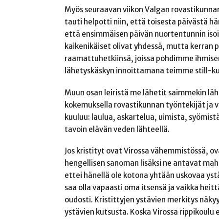
Myös seuraavan viikon Valgan rovastikunnan l
tauti helpotti niin, että toisesta päivästä h
että ensimmäisen päivän nuortentunnin isoin v
kaikenikäiset olivat yhdessä, mutta kerran 
raamattuhetkiinsä, joissa pohdimme ihmise
lähetyskäskyn innoittamana teimme still-kuv
Muun osan leiristä me lähetit saimmekin lähi
kokemuksella rovastikunnan työntekijät ja va
kuuluu: laulua, askartelua, uimista, syömistä
tavoin elävän veden lähteellä.
Jos kristityt ovat Virossa vähemmistössä, ovat
hengellisen sanoman lisäksi ne antavat mahdo
ettei hänellä ole kotona yhtään uskovaa ystävä
saa olla vapaasti oma itsensä ja vaikka heit
oudosti. Kristittyjen ystävien merkitys näkyy
ystävien kutsusta. Koska Virossa rippikoulu 