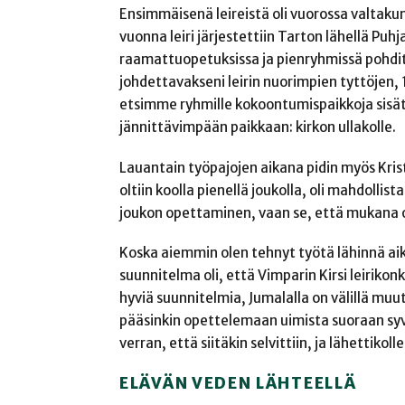
Ensimmäisenä leireistä oli vuorossa valtaku
vuonna leiri järjestettiin Tarton lähellä Puh
raamattuopetuksissa ja pienryhmissä pohditti
johdettavakseni leirin nuorimpien tyttöjen,
etsimme ryhmille kokoontumispaikkoja sisäti
jännittävimpään paikkaan: kirkon ullakolle.
Lauantain työpajojen aikana pidin myös Kris
oltiin koolla pienellä joukolla, oli mahdollist
joukon opettaminen, vaan se, että mukana oll
Koska aiemmin olen tehnyt työtä lähinnä aiku
suunnitelma oli, että Vimparin Kirsi leirik
hyviä suunnitelmia, Jumalalla on välillä muut 
pääsinkin opettelemaan uimista suoraan syv
verran, että siitäkin selvittiin, ja lähettikol
ELÄVÄN VEDEN LÄHTEELLÄ