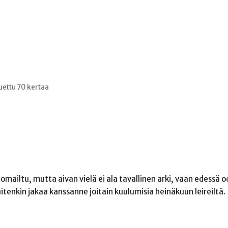
uettu 70 kertaa
mailtu, mutta aivan vielä ei ala tavallinen arki, vaan edessä 
itenkin jakaa kanssanne joitain kuulumisia heinäkuun leireiltä.