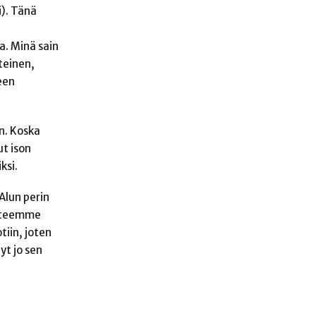
i). Tänä
a. Minä sain
teinen,
een
n. Koska
ut ison
ksi.
Alun perin
a teemme
tiin, joten
yt jo sen