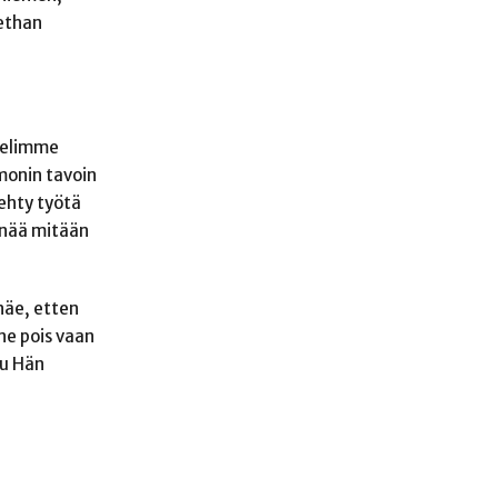
lethan
ttelimme
monin tavoin
tehty työtä
 enää mitään
näe, etten
ne pois vaan
uu Hän