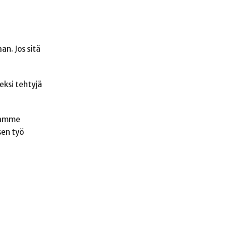
n. Jos sitä
eksi tehtyjä
saamme
sen työ