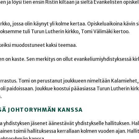
n ja löysi tien ensin Ristin kiltaan ja sieltä Evankelisten opiskel
o, jossa olin käynyt yli kolme kertaa. Opiskeluaikoina kävin si
ksemme tuli Turun Lutherin kirkko, Tomi Välimäki kertoo.
rkeiksi muodostuneet kaksi teemaa.
en on kaste. Sen merkitys on ollut evankeliumiyhdistyksessä kir
arrastus. Tomi on perustanut joukkueen nimeltään Kalamiehet, 
mboli paidoissaan. Joukkue koostui pääasiassa Turun Lutherin kir
.
SSÄ JOHTORYHMÄN KANSSA
 yhdistyksen jäsenet äänestävät yhdistykselle hallituksen. Hal
ainen toimii hallituksessa kerrallaan kolmen vuoden ajan. Halli
johtoryhmän kanssa.