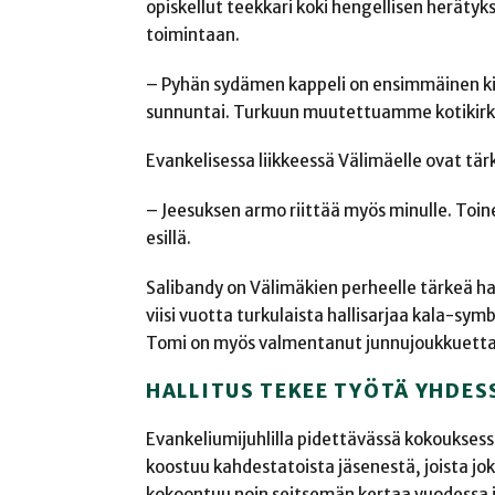
opiskellut teekkari koki hengellisen herätykse
toimintaan.
– Pyhän sydämen kappeli on ensimmäinen kirkk
sunnuntai. Turkuun muutettuamme kotikirko
Evankelisessa liikkeessä Välimäelle ovat tä
– Jeesuksen armo riittää myös minulle. Toin
esillä.
Salibandy on Välimäkien perheelle tärkeä h
viisi vuotta turkulaista hallisarjaa kala-sy
Tomi on myös valmentanut junnujoukkuetta
HALLITUS TEKEE TYÖTÄ YHDE
Evankeliumijuhlilla pidettävässä kokouksessa
koostuu kahdestatoista jäsenestä, joista jok
kokoontuu noin seitsemän kertaa vuodessa 