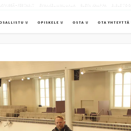
KYVISSÄ -FESTARIT
EVANKELIUMIJUHLA
SLEYN KAUPPA
BIBLE TO
OSALLISTU
OPISKELE
OSTA
OTA YHTEYTTÄ