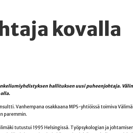
taja kovalla
nkeliumiyhdistyksen hallituksen uusi puheenjohtaja. Väli
olla.
onsultti. Vanhempana osakkaana MPS-yhtiöissä toimiva Välimä
aan paremmin.
mäki tutustui 1995 Helsingissä. Työpsykologian ja johtamisen 