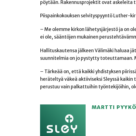
pöytään. Rakennusprojektit ovat askeleita t
Piispainkokouksen selvityspyyntö Luther-kir
– Me olemme kirkon lähetysjärjestö ja on ol
ei ole, sääntöjen mukainen perustehtävämm
Hallituskautensa jälkeen Välimäki haluaa jä
suunnitelmia on jo pystytty toteuttamaan.
– Tärkeää on, että kaikki yhdistyksen piiris
heräteltyä väkeä aktiiviseksi Sleyssä kaikin 
perustuu vain palkattuihin työntekijöihin, ol
MARTTI PYYK