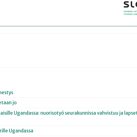
nestys
etaan jo
olaisille Ugandassa: nuorisotyö seurakunnissa vahvistuu ja laps
orille Ugandassa