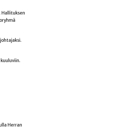
 Hallituksen
htoryhmä
johtajaksi.
kuuluviin.
ulla Herran