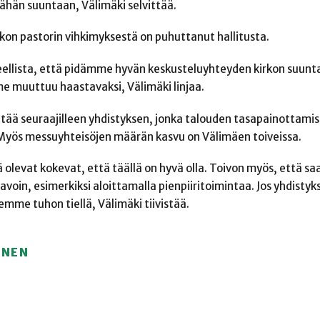
ähän suuntaan, Välimäki selvittää.
kon pastorin vihkimyksestä on puhuttanut hallitusta.
eellista, että pidämme hyvän keskusteluyhteyden kirkon suuntaa
e muuttuu haastavaksi, Välimäki linjaa.
ttää seuraajilleen yhdistyksen, jonka talouden tasapainottamis
 Myös messuyhteisöjen määrän kasvu on Välimäen toiveissa.
sä olevat kokevat, että täällä on hyvä olla. Toivon myös, että 
tavoin, esimerkiksi aloittamalla pienpiiritoimintaa. Jos yhdistyk
emme tuhon tiellä, Välimäki tiivistää.
ÖNEN