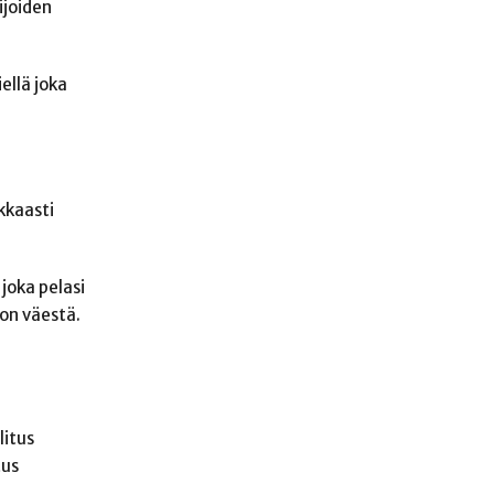
ijoiden
ellä joka
kkaasti
joka pelasi
kon väestä.
litus
tus