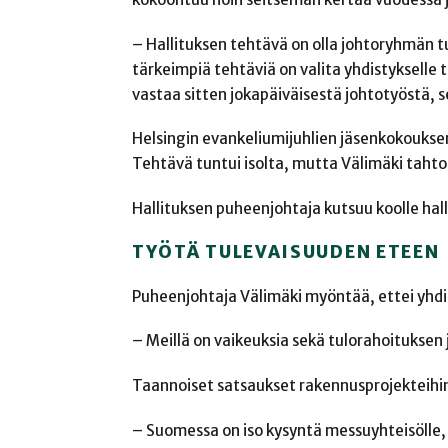
– Hallituksen tehtävä on olla johtoryhmän t
tärkeimpiä tehtäviä on valita yhdistykselle 
vastaa sitten jokapäiväisestä johtotyöstä, s
Helsingin evankeliumijuhlien jäsenkokoukse
Tehtävä tuntui isolta, mutta Välimäki tahto
Hallituksen puheenjohtaja kutsuu koolle halli
TYÖTÄ TULEVAISUUDEN ETEEN
Puheenjohtaja Välimäki myöntää, ettei yhdis
– Meillä on vaikeuksia sekä tulorahoituksen
Taannoiset satsaukset rakennusprojekteihi
– Suomessa on iso kysyntä messuyhteisölle, j