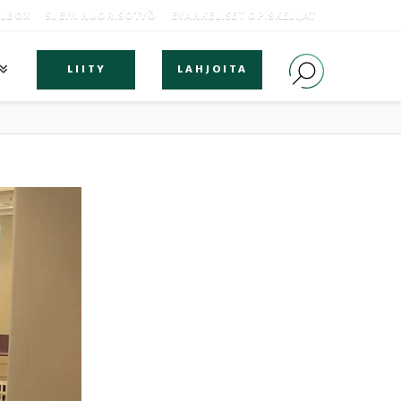
OLBOX
SLEYN NUORISOTYÖ
EVANKELISET OPISKELIJAT
LIITY
LAHJOITA