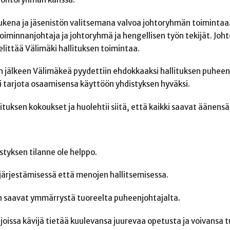
ukena ja jäsenistön valitsemana valvoa johtoryhmän toimintaa.
toiminnanjohtaja ja johtoryhmä ja hengellisen työn tekijät. Jo
elittää Välimäki hallituksen toimintaa.
n jälkeen Välimäkeä pyydettiin ehdokkaaksi hallituksen puheen
i tarjota osaamisensa käyttöön yhdistyksen hyväksi.
tuksen kokoukset ja huolehtii siitä, että kaikki saavat äänensä 
tyksen tilanne ole helppo.
 järjestämisessä että menojen hallitsemisessa.
n saavat ymmärrystä tuoreelta puheenjohtajalta.
oissa kävijä tietää kuulevansa juurevaa opetusta ja voivansa t