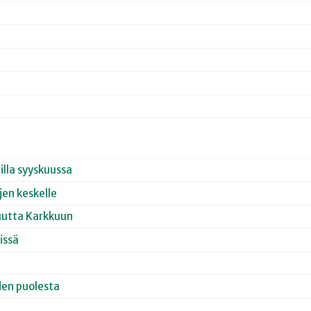
lla syyskuussa
jen keskelle
uutta Karkkuun
issä
en puolesta