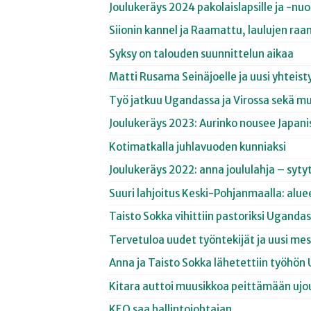
Joulukeräys 2024 pakolaislapsille ja -nu
Siionin kannel ja Raamattu, laulujen ra
Syksy on talouden suunnittelun aikaa
Matti Rusama Seinäjoelle ja uusi yhtei
Työ jatkuu Ugandassa ja Virossa sekä mu
Joulukeräys 2023: Aurinko nousee Japani
Kotimatkalla juhlavuoden kunniaksi
Joulukeräys 2022: anna joululahja – syt
Suuri lahjoitus Keski-Pohjanmaalla: alue
Taisto Sokka vihittiin pastoriksi Uganda
Tervetuloa uudet työntekijät ja uusi me
Anna ja Taisto Sokka lähetettiin työhö
Kitara auttoi muusikkoa peittämään uj
KEO saa hallintojohtajan