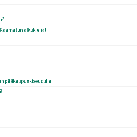
a?
 Raamatun alkukieliä!
an pääkaupunkiseudulla
!