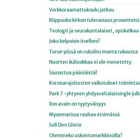
Verkkoraamattukoulu jatkuu
Riippuuko kirkon tulevaisuus prosenteist
Teologit ja seurakuntalaiset, opiskelkaa
Joko kelpaisin itselleni?
Turun yössä on rukoiltu monta rukousta
Nuorten ikäluokkaa ei ole menetetty
Siunattua pääsiäistä!
Koronarajoitusten vaikutukset toiminta
Park 7 -yhtyeen yhdysvaltalaissingle julki
Ilon avain on tyytyväisyys
Myanmarissa rauhaa etsimässä
Soli Deo Gloria
Olemmeko uskontomarkkinoilla?