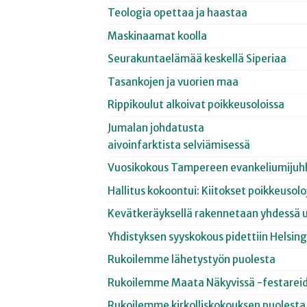
Teologia opettaa ja haastaa
Maskinaamat koolla
Seurakuntaelämää keskellä Siperiaa
Tasankojen ja vuorien maa
Rippikoulut alkoivat poikkeusoloissa
Jumalan johdatusta
aivoinfarktista selviämisessä
Vuosikokous Tampereen evankeliumijuhli
Hallitus kokoontui: Kiitokset poikkeusolo
Kevätkeräyksellä rakennetaan yhdessä 
Yhdistyksen syyskokous pidettiin Helsing
Rukoilemme lähetystyön puolesta
Rukoilemme Maata Näkyvissä -festareid
Rukoilemme kirkolliskokouksen puolesta