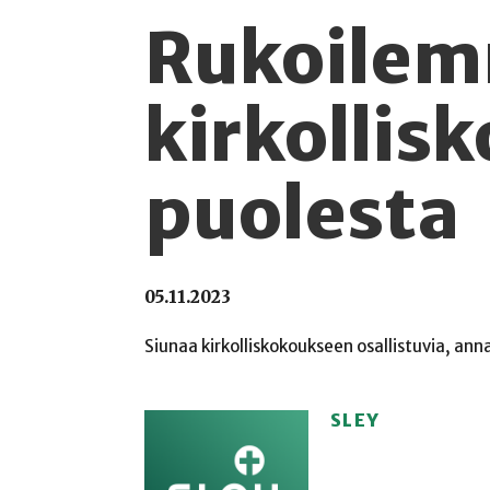
Rukoile
kirkollis
puolesta
05.11.2023
Siunaa kirkolliskokoukseen osallistuvia, an
SLEY