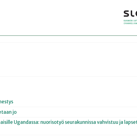
nestys
etaan jo
olaisille Ugandassa: nuorisotyö seurakunnissa vahvistuu ja laps