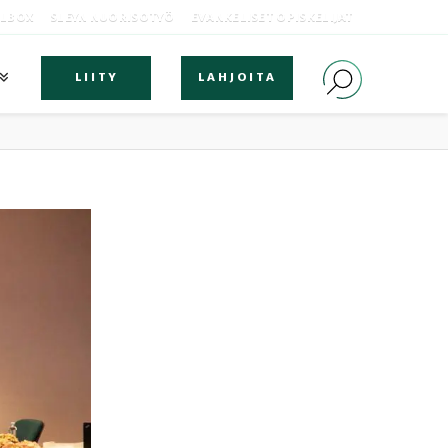
OLBOX
SLEYN NUORISOTYÖ
EVANKELISET OPISKELIJAT
LIITY
LAHJOITA