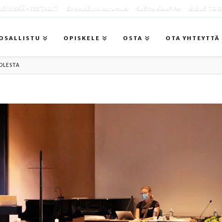
KYVISSÄ -FESTARIT
EVANKELIUMIJUHLA
SLEYN KAUPPA
BIBLE TO
OSALLISTU
OPISKELE
OSTA
OTA YHTEYTTÄ
OLESTA