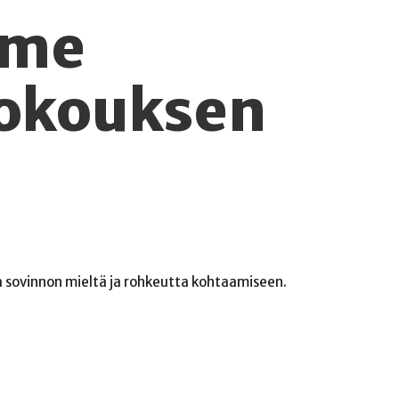
mme
kokouksen
na sovinnon mieltä ja rohkeutta kohtaamiseen.