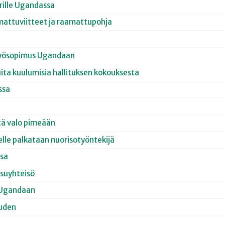
orille Ugandassa
amattuviitteet ja raamattupohja
styösopimus Ugandaan
ita kuulumisia hallituksen kokouksesta
ssa
ytä valo pimeään
elle palkataan nuorisotyöntekijä
ssa
ssuyhteisö
n Ugandaan
ouden