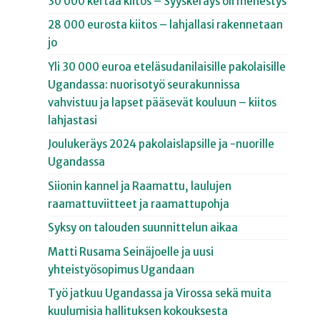
30 000 kertaa kiitos – Syyskeräys oli menestys
28 000 eurosta kiitos – lahjallasi rakennetaan
jo
Yli 30 000 euroa eteläsudanilaisille pakolaisille
Ugandassa: nuorisotyö seurakunnissa
vahvistuu ja lapset pääsevät kouluun – kiitos
lahjastasi
Joulukeräys 2024 pakolaislapsille ja -nuorille
Ugandassa
Siionin kannel ja Raamattu, laulujen
raamattuviitteet ja raamattupohja
Syksy on talouden suunnittelun aikaa
Matti Rusama Seinäjoelle ja uusi
yhteistyösopimus Ugandaan
Työ jatkuu Ugandassa ja Virossa sekä muita
kuulumisia hallituksen kokouksesta