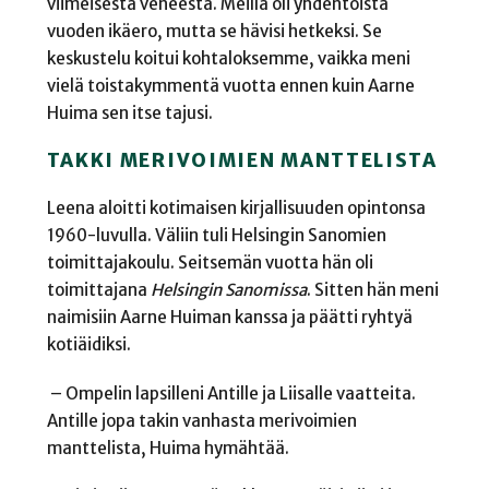
viimeisestä veneestä. Meillä oli yhdentoista
vuoden ikäero, mutta se hävisi hetkeksi. Se
keskustelu koitui kohtaloksemme, vaikka meni
vielä toistakymmentä vuotta ennen kuin Aarne
Huima sen itse tajusi.
TAKKI MERIVOIMIEN MANTTELISTA
Leena aloitti kotimaisen kirjallisuuden opintonsa
1960-luvulla. Väliin tuli Helsingin Sanomien
toimittajakoulu. Seitsemän vuotta hän oli
toimittajana
Helsingin Sanomissa
. Sitten hän meni
naimisiin Aarne Huiman kanssa ja päätti ryhtyä
kotiäidiksi.
– Ompelin lapsilleni Antille ja Liisalle vaatteita.
Antille jopa takin vanhasta merivoimien
manttelista, Huima hymähtää.