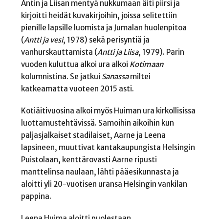
Antin ja Liisan mentyä nukkumaan äiti piirsi ja
kirjoitti heidät kuvakirjoihin, joissa selitettiin
pienille lapsille luomista ja Jumalan huolenpitoa
(
Antti ja vesi
, 1978) sekä perisyntiä ja
vanhurskauttamista (
Antti ja Liisa
, 1979). Parin
vuoden kuluttua alkoi ura alkoi
Kotimaan
kolumnistina. Se jatkui
Sanassa
miltei
katkeamatta vuoteen 2015 asti.
Kotiäitivuosina alkoi myös Huiman ura kirkollisissa
luottamustehtävissä. Samoihin aikoihin kun
paljasjalkaiset stadilaiset, Aarne ja Leena
lapsineen, muuttivat kantakaupungista Helsingin
Puistolaan, kenttärovasti Aarne ripusti
manttelinsa naulaan, lähti pääesikunnasta ja
aloitti yli 20-vuotisen uransa Helsingin vankilan
pappina.
Leena Huima aloitti puolestaan