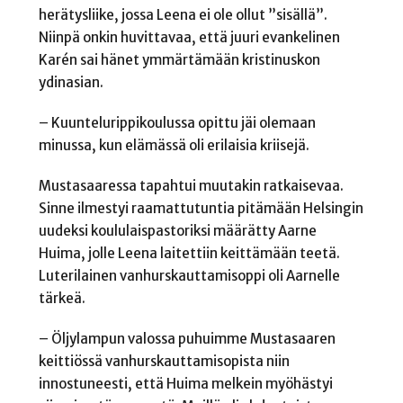
herätysliike, jossa Leena ei ole ollut ”sisällä”.
Niinpä onkin huvittavaa, että juuri evankelinen
Karén sai hänet ymmärtämään kristinuskon
ydinasian.
– Kuuntelurippikoulussa opittu jäi olemaan
minussa, kun elämässä oli erilaisia kriisejä.
Mustasaaressa tapahtui muutakin ratkaisevaa.
Sinne ilmestyi raamattutuntia pitämään Helsingin
uudeksi koululaispastoriksi määrätty Aarne
Huima, jolle Leena laitettiin keittämään teetä.
Luterilainen vanhurskauttamisoppi oli Aarnelle
tärkeä.
– Öljylampun valossa puhuimme Mustasaaren
keittiössä vanhurskauttamisopista niin
innostuneesti, että Huima melkein myöhästyi