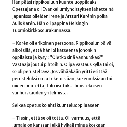
Hän pääsi rippikouluun kuunteluoppilaaksi.
Opettajana oli Evankeliumiyhdistyksen lähetteinä
Japanissa olleiden Irene ja Artturi Karénin poika
Aulis Karén. Hän oli pappina Helsingin
Tuomiokirkkoseurakunnassa.
– Karén oli erikoinen persoona. Rippikoulun päivä
alkoi sillä, että hän loi katseensa johonkin
oppilaista ja kysyi: ”Oletko sinä vanhurskas?”
Vastaaja joutui pihteihin. Olipa vastaus kyllä tai ei,
se oli perusteltava. Jos vähääkään yritti esittää
perusteluksi omia tekemisiään, kokemuksiaan tai
niiden puutetta, tuli riisutuksi ihmistekoisen
vanhurskauden yritelmistä.
Selkeä opetus kolahti kuunteluoppilaaseen.
– Tiesin, että se oli totta. Oli varmuus, että
Jumala on kanssani eikä hylkää minua koskaan.