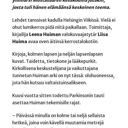
ymmärsi Mustasaaren kesäkodilla jotakin,
josta tuli hänen elämäänsä keskeinen teema.
Lehdet tanssivat kadulla Helsingin Viikissä. Vielä ei
ohut lumikerros pidä niitä paikallaan. Toimittaja,
kirjailija
Leena Huiman
valokuvaajatytär
Liisa
Huima
avaa oven äitinsä kerrostalokotiin.
Kirjoja, kolmen lapsen ja neljän lapsenlapsen
kuvat. Taidetta, tietokone ja lääkepurkit.
Kirkollisena keskustelijana ja vaikuttajana
tunnetun Huiman arki on nyt tässä: olohuoneessa,
jota hän kutsuu valtaistuinsalikseen.
Kuusi vuotta sitten todettu Parkinsonin tauti
asettaa Huiman tekemisille rajat.
– Päivässä minulla on kolme tai neljä sellaista
hetkeä, joina voin kävellä muutamia metrejä