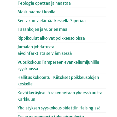
Teologia opettaa ja haastaa
Maskinaamat koolla
Seurakuntaelämää keskellä Siperiaa
Tasankojen ja vuorien maa
Rippikoulut alkoivat poikkeusoloissa
Jumalan johdatusta
aivoinfarktista selviämisessä
Vuosikokous Tampereen evankeliumijuhlilla
syyskuussa
Hallitus kokoontui: Kiitokset poikkeusolojen
keskelle
Kevätkeräyksellä rakennetaan yhdessä uutta
Karkkuun
Yhdistyksen syyskokous pidettiin Helsingissä
Toivo paremmasta tulevaisuudesta