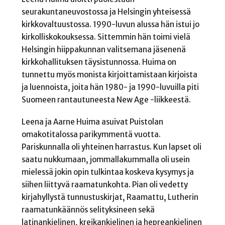
seurakuntaneuvostossa ja Helsingin yhteisessä
kirkkovaltuustossa. 1990-luvun alussa hän istui jo
kirkolliskokouksessa. Sittemmin hän toimi vielä
Helsingin hiippakunnan valitsemana jäsenenä
kirkkohallituksen täysistunnossa. Huima on
tunnettu myös monista kirjoittamistaan kirjoista
ja luennoista, joita hän 1980- ja 1990-luvuilla piti
Suomeen rantautuneesta New Age -liikkeestä.
Leena ja Aarne Huima asuivat Puistolan
omakotitalossa parikymmentä vuotta.
Pariskunnalla oli yhteinen harrastus. Kun lapset oli
saatu nukkumaan, jommallakummalla oli usein
mielessä jokin opin tulkintaa koskeva kysymys ja
siihen liittyvä raamatunkohta. Pian oli vedetty
kirjahyllystä tunnustuskirjat, Raamattu, Lutherin
raamatunkäännös selityksineen sekä
latinankielinen, kreikankielinen ja hepreankielinen