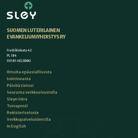
SUOMEN LUTERILAINEN
EVANKELIUMIYHDISTYS RY
Fredrikinkatu 42
PL 184
00181 HELSINKI
Ilmoita epäasiallisesta
toiminnasta
Päivitä tietosi
Seuranta verkkosivustolla
Sleyn intra
Turvaposti
Rekisteriseloste
Verkkopalveluiden tila
In English