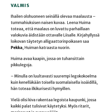
VALMIS
Ihailen olohuoneen seinällä olevaa maalausta –
tummahiuksisen naisen kuvaa.
Leena Huima
toteaa, että maalaus on luvattu parhaillaan
valokuvia äidistään ottavalle Liisalle. Kirjahyllyssä
loikovan täytetyn alligaattorinpoikasen saa
Pekka
, Huiman katraasta nuorin.
Huima avaa kaapin, jossa on tuhansittain
pikkulegoja.
– Minulla on luultavasti suurempi legokokoelma
kuin kenelläkään toisella suomalaisella isoäidillä,
hän toteaa ilkikurisesti hymyillen.
Vielä olisi kiva rakentaa legoista kaupunki, jossa
kaikki palat tulisivat käytetyksi. Myös ritarit,