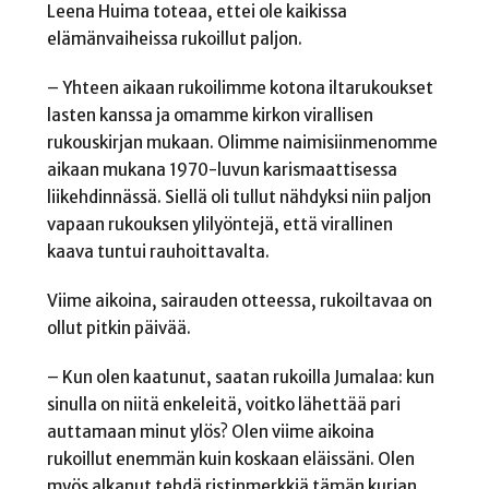
Leena Huima toteaa, ettei ole kaikissa
elämänvaiheissa rukoillut paljon.
– Yhteen aikaan rukoilimme kotona iltarukoukset
lasten kanssa ja omamme kirkon virallisen
rukouskirjan mukaan. Olimme naimisiinmenomme
aikaan mukana 1970-luvun karismaattisessa
liikehdinnässä. Siellä oli tullut nähdyksi niin paljon
vapaan rukouksen ylilyöntejä, että virallinen
kaava tuntui rauhoittavalta.
Viime aikoina, sairauden otteessa, rukoiltavaa on
ollut pitkin päivää.
– Kun olen kaatunut, saatan rukoilla Jumalaa: kun
sinulla on niitä enkeleitä, voitko lähettää pari
auttamaan minut ylös? Olen viime aikoina
rukoillut enemmän kuin koskaan eläissäni. Olen
myös alkanut tehdä ristinmerkkiä tämän kurjan