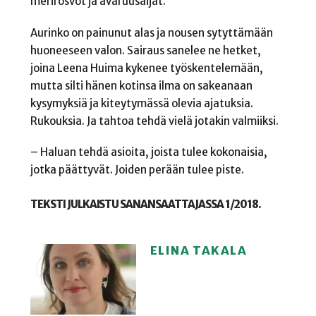
merirosvot ja avaruusäijät.
Aurinko on painunut alas ja nousen sytyttämään
huoneeseen valon. Sairaus sanelee ne hetket,
joina Leena Huima kykenee työskentelemään,
mutta silti hänen kotinsa ilma on sakeanaan
kysymyksiä ja kiteytymässä olevia ajatuksia.
Rukouksia. Ja tahtoa tehdä vielä jotakin valmiiksi.
– Haluan tehdä asioita, joista tulee kokonaisia,
jotka päättyvät. Joiden perään tulee piste.
TEKSTI JULKAISTU SANANSAATTAJASSA 1/2018.
ELINA TAKALA