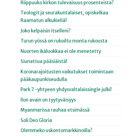
Riippuuko kirkon tulevaisuus prosenteista?
Teologit ja seurakuntalaiset, opiskelkaa
Raamatun alkukieliä!
Joko kelpaisin itselleni?
Turun yössä on rukoiltu monta rukousta
Nuorten ikäluokkaa ei ole menetetty
Siunattua pääsiäistä!
Koronarajoitusten vaikutukset toimintaan
pääkaupunkiseudulla
Park 7 -yhtyeen yhdysvaltalaissingle julki!
Ilon avain on tyytyväisyys
Myanmarissa rauhaa etsimässä
Soli Deo Gloria
Olemmeko uskontomarkkinoilla?