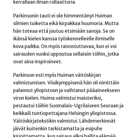
kerrallaan ilman rollaattoria.
Parkinsonin tauti ei ole himmentänyt Huiman
silmien tuiketta eikä kirpakkaa huumoria. Mutta
hän toteaa että joutuu etsimään sanoja. Se on
ikänsä kielen kanssa työskennelleelle ihmiselle
kova paikka. On myös raivostuttavaa, kun ei voi
sairauden vuoksi uppoutua sellaisiin töihin, jotka
ovat aina inspiroineet.
Parkinson esti myös Huiman väitöskirjan
valmistumisen. Viisikymppisenä hän oli nimittäin
palannut yliopistoon ja vaihtanut pääaineekseen
viron kielen. Huima valmistui maisteriksi,
pestautui töihin Suomalais-Ugrilaiseen Seuraan ja
keikkaili tuntiopettajana Helsingin yliopistossa.
Väitöskirjatekstikin valmistui. Lähdemerkinnät
jäivät kuitenkin tarkistamatta ja esipuhe
kirjoittamatta, kun sairaus alkoi hallita elämää.