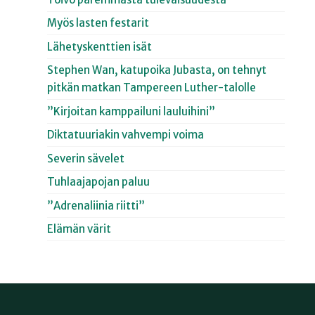
Myös lasten festarit
Lähetyskenttien isät
Stephen Wan, katupoika Jubasta, on tehnyt
pitkän matkan Tampereen Luther-talolle
”Kirjoitan kamppailuni lauluihini”
Diktatuuriakin vahvempi voima
Severin sävelet
Tuhlaajapojan paluu
”Adrenaliinia riitti”
Elämän värit