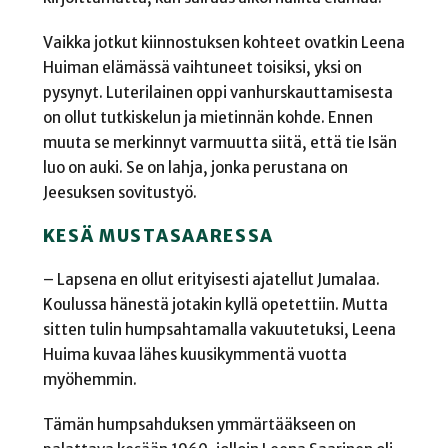
Vaikka jotkut kiinnostuksen kohteet ovatkin Leena
Huiman elämässä vaihtuneet toisiksi, yksi on
pysynyt. Luterilainen oppi vanhurskauttamisesta
on ollut tutkiskelun ja mietinnän kohde. Ennen
muuta se merkinnyt varmuutta siitä, että tie Isän
luo on auki. Se on lahja, jonka perustana on
Jeesuksen sovitustyö.
KESÄ MUSTASAARESSA
– Lapsena en ollut erityisesti ajatellut Jumalaa.
Koulussa hänestä jotakin kyllä opetettiin. Mutta
sitten tulin humpsahtamalla vakuutetuksi, Leena
Huima kuvaa lähes kuusikymmentä vuotta
myöhemmin.
Tämän humpsahduksen ymmärtääkseen on