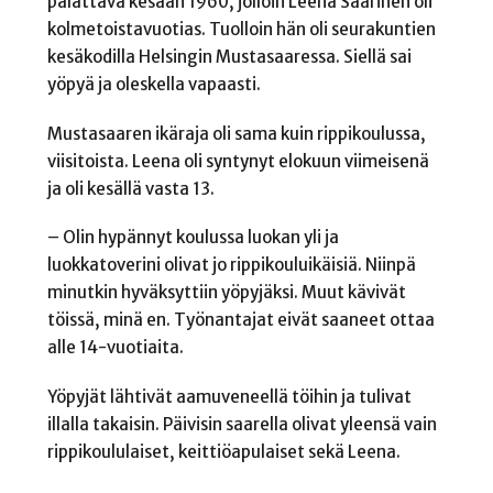
palattava kesään 1960, jolloin Leena Saarinen oli
kolmetoistavuotias. Tuolloin hän oli seurakuntien
kesäkodilla Helsingin Mustasaaressa. Siellä sai
yöpyä ja oleskella vapaasti.
Mustasaaren ikäraja oli sama kuin rippikoulussa,
viisitoista. Leena oli syntynyt elokuun viimeisenä
ja oli kesällä vasta 13.
– Olin hypännyt koulussa luokan yli ja
luokkatoverini olivat jo rippikouluikäisiä. Niinpä
minutkin hyväksyttiin yöpyjäksi. Muut kävivät
töissä, minä en. Työnantajat eivät saaneet ottaa
alle 14-vuotiaita.
Yöpyjät lähtivät aamuveneellä töihin ja tulivat
illalla takaisin. Päivisin saarella olivat yleensä vain
rippikoululaiset, keittiöapulaiset sekä Leena.