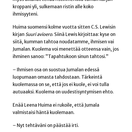
kroppani yli, sulkemaan ristin alle koko
ihmisyyteni.
Huima suomensi kolme vuotta sitten C.S. Lewisin
kirjan
Suuri avioero
. Siinä Lewis kirjoittaa: kyse on
siitä, kumman tahtoa noudatamme, ihmisen vai
Jumalan. Kuolema voi menettää otteensa vain, jos
ihminen sanoo: ”Tapahtukoon sinun tahtosi.”
– Ihmisen osa on suostua Jumalan edessä
luopumaan omasta tahdostaan. Tärkeintä
kuolemassa on se, että jos ei kuole, ei voi tulla
autuaaksi. Kuolema on uudestisyntymisen ehto.
Enää Leena Huima ei rukoile, että Jumala
valmistaisi häntä kuolemaan.
– Nyt tehtäväni on päästää irti.