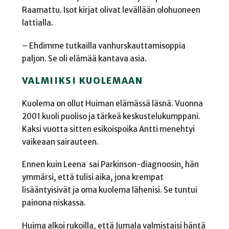
Raamattu. Isot kirjat olivat levällään olohuoneen
lattialla.
– Ehdimme tutkailla vanhurskauttamisoppia
paljon. Se oli elämää kantava asia.
VALMIIKSI KUOLEMAAN
Kuolema on ollut Huiman elämässä läsnä. Vuonna
2001 kuoli puoliso ja tärkeä keskustelukumppani.
Kaksi vuotta sitten esikoispoika Antti menehtyi
vaikeaan sairauteen.
Ennen kuin Leena
sai Parkinson-diagnoosin, hän
ymmärsi, että tulisi aika, jona krempat
lisääntyisivät ja oma kuolema lähenisi. Se tuntui
painona niskassa.
Huima alkoi rukoilla, että Jumala valmistaisi häntä