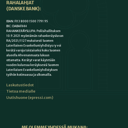
RAHALAHJAT
(DANSKE BANK):
IBAN: FI13 8000 1500 7791 95
BIC: DABAFIHH
RAHANKERÄYSLUPA: Poliisihallituksen
10.9.2021 myöntämän rahankeräysluvan
RA/2021/1127 mukaisesti Suomen
Luterilainen Evankeliumiyhdistys ry voi
kerätä varoja toistaiseksi koko Suomen
alueella Ahvenanmaata lukuun
ottamatta. Kerätyt varat käytetään
vuoden kuluessa keräyksestä Suomen
Luterilaisen Evankeliumiyhdistyksen
työhön kotimaassa ja ulkomailla.
Laskutustiedot
Tietoa medialle
Uutishuone (epressi.com)
ME OLEMME YHDESSÄ MUKANA: