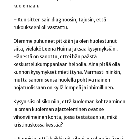
kuolemaan.
– Kun sitten sain diagnoosin, tajusin, että
rukoukseeni oli vastattu.
Olemme puhuneet pitkään ja olen huolestunut
siitä, vieläkö Leena Huima jaksaa kysymyksiäni.
Hänestä on sanottu, ettei hän päästä
keskustelukumppaniaan helpolla. Aina pitää olla
kunnon kysymykset mietittynä. Varmasti niinkin,
mutta sanomisensa huolella pohtiva nainen
nojatuolissaan on kyllä lempeä ja inhimillinen.
Kysyn siis: olisiko niin, että kuoleman kohtaaminen
ja oman kuoleman ajatteleminen ovat se
vihonviimeinen kohta, jossa testataan se, mikä
kristinuskossa kestää?
– Sanoisin, että kaikki mitä ihmisen elämässä on ja