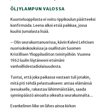
ÖLJYLAMPUN VALOSSA
Kuunteluoppilasta ei voitu rippikoulun päätteeksi
konfirmoida. Leena alkoi etsiä paikkaa, jossa
kuulisi Jumalasta lisää.
– Olin seurakuntanuorissa, kävin Kalevi Lehtisen
nuorisokokouksissa ja osallistuin Suomen
Kristillisen Ylioppilasliiton teinityöhön. Vuonna
1962 luulin löytäneeni etsimäni
vanhoillislestadiolaisuudesta.
Tuntui, että joka paikassa vastaan tuli jotakin,
mitä piti tehdä pelastuakseen: antaa elämänsä
Jeesukselle, rakastaa lähimmäistään, saada
synninpäästö ainoalta oikealta seurakunnalta…
Evankelinen liike on lähes ainoa kirkon