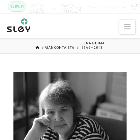
KARKUN
MAATA
SLEY
SLEY.FI
EVANKELIUMIJUHLA
EVANKELINEN
NÄKYVISSÄ
KAU
OPISTO
-FESTARIT
Na
LEENA HUIMA
ETUSIVU
AJANKOHTAISTA
1946–2018