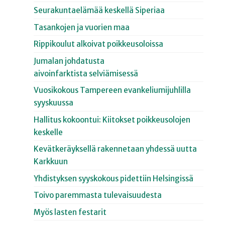
Seurakuntaelämää keskellä Siperiaa
Tasankojen ja vuorien maa
Rippikoulut alkoivat poikkeusoloissa
Jumalan johdatusta
aivoinfarktista selviämisessä
Vuosikokous Tampereen evankeliumijuhlilla
syyskuussa
Hallitus kokoontui: Kiitokset poikkeusolojen
keskelle
Kevätkeräyksellä rakennetaan yhdessä uutta
Karkkuun
Yhdistyksen syyskokous pidettiin Helsingissä
Toivo paremmasta tulevaisuudesta
Myös lasten festarit