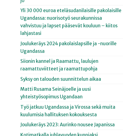
jo
Yli 30 000 euroa eteläsudanilaisille pakolaisille
Ugandassa: nuorisotyö seurakunnissa
vahvistuu ja lapset pääsevät kouluun – kiitos
lahjastasi
Joulukeräys 2024 pakolaislapsille ja -nuorille
Ugandassa
Siionin kannel ja Raamattu, laulujen
raamattuviitteet ja raamattupohja
Syksy on talouden suunnittelun aikaa
Matti Rusama Seinäjoelle ja uusi
yhteistyösopimus Ugandaan
Työ jatkuu Ugandassa ja Virossa sekä muita
kuulumisia hallituksen kokouksesta
Joulukeräys 2023: Aurinko nousee Japanissa
Kotimatkalla juhlavuoden kunniaksi