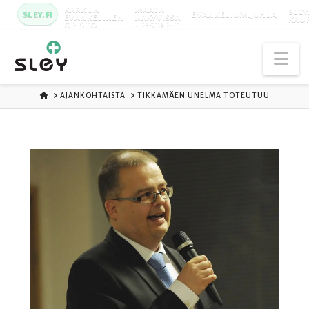
KARKUN
MAATA
SLEY
SLEY.FI
EVANKELIUMIJUHLA
EVANKELINEN
NÄKYVISSÄ
KAU
OPISTO
-FESTARIT
Na
ETUSIVU
AJANKOHTAISTA
TIKKAMÄEN UNELMA TOTEUTUU