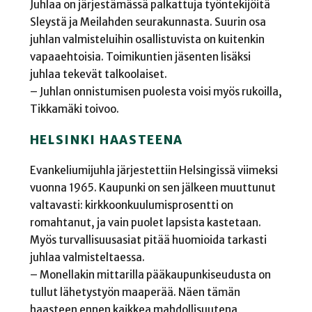
Juhlaa on järjestämässä palkattuja työntekijöitä
Sleystä ja Meilahden seurakunnasta. Suurin osa
juhlan valmisteluihin osallistuvista on kuitenkin
vapaaehtoisia. Toimikuntien jäsenten lisäksi
juhlaa tekevät talkoolaiset.
– Juhlan onnistumisen puolesta voisi myös rukoilla,
Tikkamäki toivoo.
HELSINKI HAASTEENA
Evankeliumijuhla järjestettiin Helsingissä viimeksi
vuonna 1965. Kaupunki on sen jälkeen muuttunut
valtavasti: kirkkoonkuulumisprosentti on
romahtanut, ja vain puolet lapsista kastetaan.
Myös turvallisuusasiat pitää huomioida tarkasti
juhlaa valmisteltaessa.
– Monellakin mittarilla pääkaupunkiseudusta on
tullut lähetystyön maaperää. Näen tämän
haasteen ennen kaikkea mahdollisuutena,