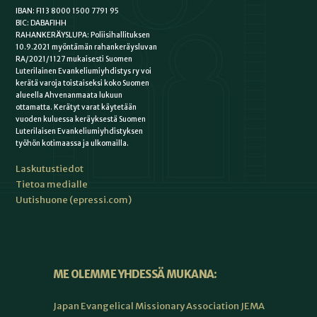
IBAN: FI13 8000 1500 7791 95
BIC: DABAFIHH
RAHANKERÄYSLUPA: Poliisihallituksen
10.9.2021 myöntämän rahankeräysluvan
RA/2021/1127 mukaisesti Suomen
Luterilainen Evankeliumiyhdistys ry voi
kerätä varoja toistaiseksi koko Suomen
alueella Ahvenanmaata lukuun
ottamatta. Kerätyt varat käytetään
vuoden kuluessa keräyksestä Suomen
Luterilaisen Evankeliumiyhdistyksen
työhön kotimaassa ja ulkomailla.
Laskutustiedot
Tietoa medialle
Uutishuone (epressi.com)
ME OLEMME YHDESSÄ MUKANA:
Japan Evangelical Missionary Association JEMA