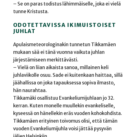
– Se on paras todistus lähimmäiselle, joka ei vielä
tunne Kristusta.
ODOTETTAVISSA IKIMUISTOISET
JUHLAT
Apulaismeteorologinakin tunnetun Tikkamäen
mukaan sää ei tänä vuonna vaikuta juhlan
järjestämiseen merkittävästi.
– Vielä on liian aikaista sanoa, millainen keli
juhlaviikolle osuu. Sade ei kuitenkaan haittaa, sillä
jäähallissa on joka tapauksessa sopiva ilmasto,
hän naurahtaa.
Tikkamäki osallistuu Evankeliumijuhlaan jo 32.
kerran. Kuten monelle muullekin evankeliselle,
kyseessä on hänellekin eräs vuoden kohokohdista.
Tikkamäen erityinen toivomus olisi, että tämän
vuoden Evankeliumijuhla voisi jättää pysyvän
jäljen Helsinkiin.