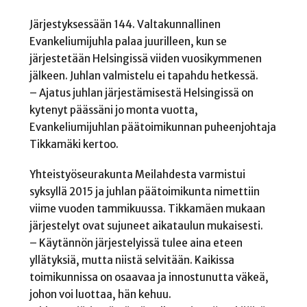
Järjestyksessään 144. Valtakunnallinen
Evankeliumijuhla palaa juurilleen, kun se
järjestetään Helsingissä viiden vuosikymmenen
jälkeen. Juhlan valmistelu ei tapahdu hetkessä.
– Ajatus juhlan järjestämisestä Helsingissä on
kytenyt päässäni jo monta vuotta,
Evankeliumijuhlan päätoimikunnan puheenjohtaja
Tikkamäki kertoo.
Yhteistyöseurakunta Meilahdesta varmistui
syksyllä 2015 ja juhlan päätoimikunta nimettiin
viime vuoden tammikuussa. Tikkamäen mukaan
järjestelyt ovat sujuneet aikataulun mukaisesti.
– Käytännön järjestelyissä tulee aina eteen
yllätyksiä, mutta niistä selvitään. Kaikissa
toimikunnissa on osaavaa ja innostunutta väkeä,
johon voi luottaa, hän kehuu.