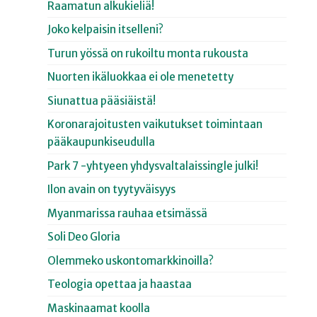
Raamatun alkukieliä!
Joko kelpaisin itselleni?
Turun yössä on rukoiltu monta rukousta
Nuorten ikäluokkaa ei ole menetetty
Siunattua pääsiäistä!
Koronarajoitusten vaikutukset toimintaan
pääkaupunkiseudulla
Park 7 -yhtyeen yhdysvaltalaissingle julki!
Ilon avain on tyytyväisyys
Myanmarissa rauhaa etsimässä
Soli Deo Gloria
Olemmeko uskontomarkkinoilla?
Teologia opettaa ja haastaa
Maskinaamat koolla