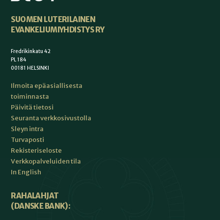
SUOMEN LUTERILAINEN
EVANKELIUMIYHDISTYS RY
Fredrikinkatu 42
PL 184
00181 HELSINKI
Ilmoita epäasiallisesta
toiminnasta
Päivitä tietosi
Seuranta verkkosivustolla
Sleyn intra
Turvaposti
Rekisteriseloste
Verkkopalveluiden tila
In English
RAHALAHJAT
(DANSKE BANK):