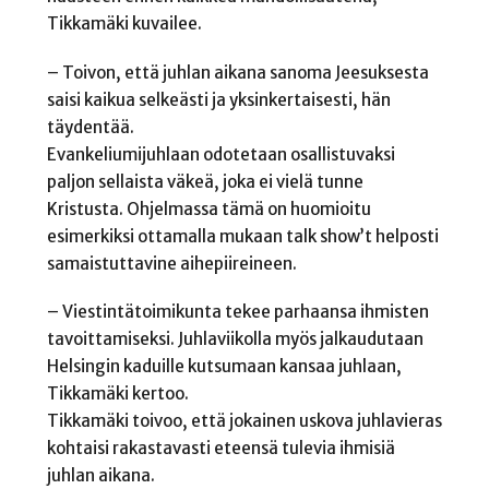
Tikkamäki kuvailee.
– Toivon, että juhlan aikana sanoma Jeesuksesta
saisi kaikua selkeästi ja yksinkertaisesti, hän
täydentää.
Evankeliumijuhlaan odotetaan osallistuvaksi
paljon sellaista väkeä, joka ei vielä tunne
Kristusta. Ohjelmassa tämä on huomioitu
esimerkiksi ottamalla mukaan talk show’t helposti
samaistuttavine aihepiireineen.
– Viestintätoimikunta tekee parhaansa ihmisten
tavoittamiseksi. Juhlaviikolla myös jalkaudutaan
Helsingin kaduille kutsumaan kansaa juhlaan,
Tikkamäki kertoo.
Tikkamäki toivoo, että jokainen uskova juhlavieras
kohtaisi rakastavasti eteensä tulevia ihmisiä
juhlan aikana.