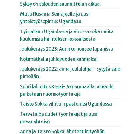
Syksy on talouden suunnittelun aikaa
Matti Rusama Seinäjoelle ja uusi
yhteistyösopimus Ugandaan
Työ jatkuu Ugandassa ja Virossa sekä muita
kuulumisia hallituksen kokouksesta
Joulukeräys 2023: Aurinko nousee Japanissa
Kotimatkalla juhlavuoden kunniaksi
Joulukeräys 2022: anna joululahja – sytytä valo
pimeään
Suuri lahjoitus Keski-Pohjanmaalla: alueelle
palkataan nuorisotyöntekijä
Taisto Sokka vihittiin pastoriksi Ugandassa
Tervetuloa uudet työntekijät ja uusi
messuyhteisö
Anna ja Taisto Sokka lähetettiin työhön