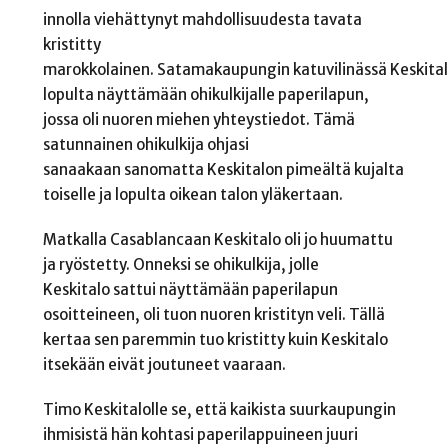
innolla viehättynyt mahdollisuudesta tavata
kristitty
marokkolainen. Satamakaupungin katuvilinässä Keskital
lopulta näyttämään ohikulkijalle paperilapun,
jossa oli nuoren miehen yhteystiedot. Tämä
satunnainen ohikulkija ohjasi
sanaakaan sanomatta Keskitalon pimeältä kujalta
toiselle ja lopulta oikean talon yläkertaan.
Matkalla Casablancaan Keskitalo oli jo huumattu
ja ryöstetty. Onneksi se ohikulkija, jolle
Keskitalo sattui näyttämään paperilapun
osoitteineen, oli tuon nuoren kristityn veli. Tällä
kertaa sen paremmin tuo kristitty kuin Keskitalo
itsekään eivät joutuneet vaaraan.
Timo Keskitalolle se, että kaikista suurkaupungin
ihmisistä hän kohtasi paperilappuineen juuri