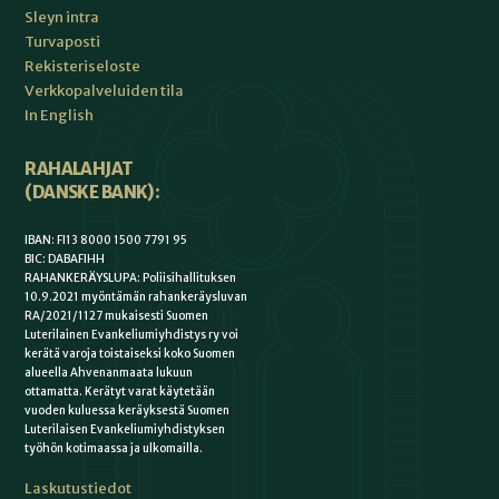
Sleyn intra
Turvaposti
Rekisteriseloste
Verkkopalveluiden tila
In English
RAHALAHJAT
(DANSKE BANK):
IBAN: FI13 8000 1500 7791 95
BIC: DABAFIHH
RAHANKERÄYSLUPA: Poliisihallituksen
10.9.2021 myöntämän rahankeräysluvan
RA/2021/1127 mukaisesti Suomen
Luterilainen Evankeliumiyhdistys ry voi
kerätä varoja toistaiseksi koko Suomen
alueella Ahvenanmaata lukuun
ottamatta. Kerätyt varat käytetään
vuoden kuluessa keräyksestä Suomen
Luterilaisen Evankeliumiyhdistyksen
työhön kotimaassa ja ulkomailla.
Laskutustiedot