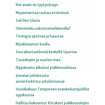
Ilon avain on tyytyväisyys
Myanmarissa rauhaa etsimässä
Soli Deo Gloria
Olemmeko uskontomarkkinoilla?
Teologia opettaa ja haastaa
Maskinaamat koolla
Seurakuntaelämää keskellä Siperiaa
Tasankojen ja vuorien maa
Rippikoulut alkoivat poikkeusoloissa
Jumalan johdatusta
aivoinfarktista selviämisessä
Vuosikokous Tampereen evankeliumijuhlilla
syyskuussa
Hallitus kokoontui: Kiitokset poikkeusolojen