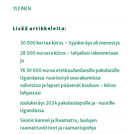
YLEINEN
Lisää artikkeleita:
30 000 kertaa kiitos – Syyskeräys oli menestys
28 000 eurosta kiitos – lahjallasi rakennetaan
jo
Yli 30 000 euroa eteläsudanilaisille pakolaisille
Ugandassa: nuorisotyö seurakunnissa
vahvistuu ja lapset pääsevät kouluun – kiitos
lahjastasi
Joulukeräys 2024 pakolaislapsille ja -nuorille
Ugandassa
Siionin kannel ja Raamattu, laulujen
raamattuviitteet ja raamattupohja