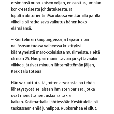
etsimänsä nuorukaisen veljen, on osoitus Jumalan
konkreettisesta johdatuksesta. Ja
lopulta abiturientin Marokossa viettämillä parilla
viikolla oli ratkaiseva vaikutus hänen koko
elämäänsä.
– Kiertelin eri kaupungeissa ja tapasin noin
neljäsosan tuossa vaiheessa kristityksi
kääntyneistä marokkolaisista muslimeista. Heitä
oli noin 25. Nuo pari monin tavoin järkyttävääkin
viikkoa jättivät minuun lähtemättömän jäljen,
Keskitalo toteaa.
Hän vakuuttui siitä, miten arvokasta on tehdä
lähetystyötä sellaisten ihmisten parissa, jotka
ovat menettäneet uskonsa takia
kaiken. Kotimatkalle lähtiessään Keskitalolla oli
taskussaan enää junalippu. Ruokarahaa ei ollut.