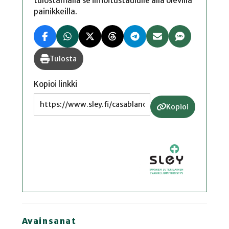
tulostamalla se ilmoitustaululle alla olevilla
painikkeilla.
Tulosta
Kopioi linkki
Kopioi
Avainsanat