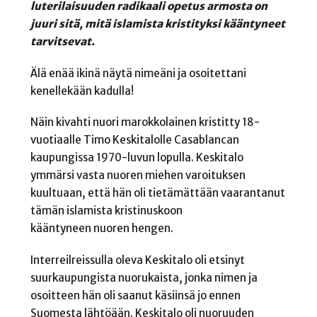
luterilaisuuden radikaali opetus armosta on
juuri sitä, mitä islamista kristityksi kääntyneet
tarvitsevat.
Älä enää ikinä näytä
nimeäni ja osoitettani
kenellekään kadulla!
Näin kivahti nuori marokkolainen kristitty 18-
vuotiaalle Timo Keskitalolle Casablancan
kaupungissa 1970-luvun lopulla. Keskitalo
ymmärsi vasta nuoren miehen varoituksen
kuultuaan, että hän oli tietämättään vaarantanut
tämän islamista kristinuskoon
kääntyneen nuoren hengen.
Interreilreissulla oleva Keskitalo oli etsinyt
suurkaupungista nuorukaista, jonka nimen ja
osoitteen hän oli saanut käsiinsä jo ennen
Suomesta lähtöään. Keskitalo oli nuoruuden