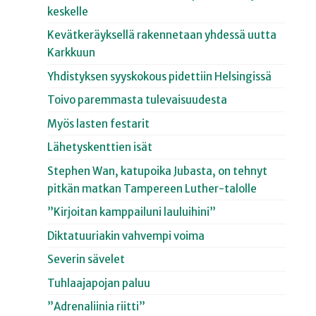
keskelle
Kevätkeräyksellä rakennetaan yhdessä uutta
Karkkuun
Yhdistyksen syyskokous pidettiin Helsingissä
Toivo paremmasta tulevaisuudesta
Myös lasten festarit
Lähetyskenttien isät
Stephen Wan, katupoika Jubasta, on tehnyt
pitkän matkan Tampereen Luther-talolle
”Kirjoitan kamppailuni lauluihini”
Diktatuuriakin vahvempi voima
Severin sävelet
Tuhlaajapojan paluu
”Adrenaliinia riitti”