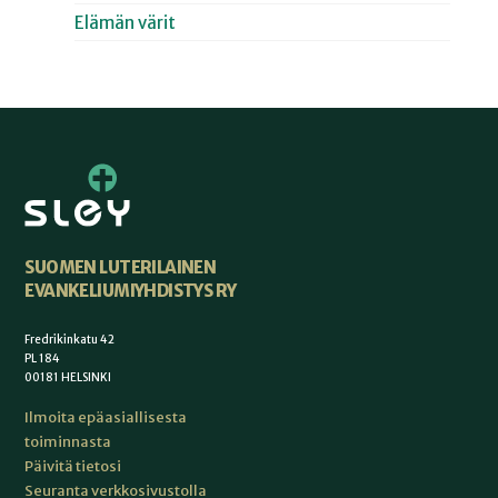
Elämän värit
SUOMEN LUTERILAINEN
EVANKELIUMIYHDISTYS RY
Fredrikinkatu 42
PL 184
00181 HELSINKI
Ilmoita epäasiallisesta
toiminnasta
Päivitä tietosi
Seuranta verkkosivustolla