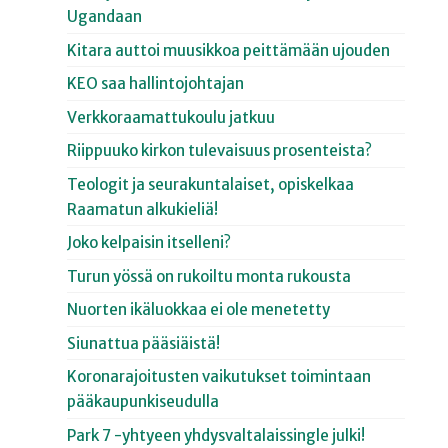
Ugandaan
Kitara auttoi muusikkoa peittämään ujouden
KEO saa hallintojohtajan
Verkkoraamattukoulu jatkuu
Riippuuko kirkon tulevaisuus prosenteista?
Teologit ja seurakuntalaiset, opiskelkaa
Raamatun alkukieliä!
Joko kelpaisin itselleni?
Turun yössä on rukoiltu monta rukousta
Nuorten ikäluokkaa ei ole menetetty
Siunattua pääsiäistä!
Koronarajoitusten vaikutukset toimintaan
pääkaupunkiseudulla
Park 7 -yhtyeen yhdysvaltalaissingle julki!