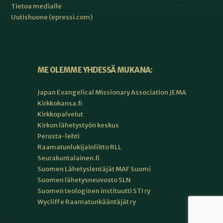
Tietoa medialle
Uutishuone (epressi.com)
ME OLEMME YHDESSÄ MUKANA:
Japan Evangelical Missionary Association JEMA
Kirkkokansa.fi
Kirkkopalvelut
Kirkon lähetystyön keskus
Perusta-lehti
Raamatunlukijainliitto RLL
Seurakuntalainen.fi
Suomen Lähetyslentäjät MAF Suomi
Suomen lähetysneuvosto SLN
Suomen teologinen instituutti STI ry
Wycliffe Raamatunkääntäjät ry