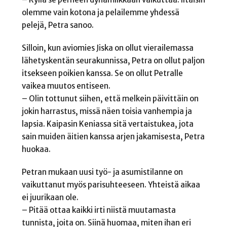
olemme vain kotona ja pelailemme yhdessä
pelejä, Petra sanoo.
Silloin, kun aviomies Jiska on ollut vierailemassa
lähetyskentän seurakunnissa, Petra on ollut paljon
itsekseen poikien kanssa. Se on ollut Petralle
vaikea muutos entiseen.
– Olin tottunut siihen, että melkein päivittäin on
jokin harrastus, missä näen toisia vanhempia ja
lapsia. Kaipasin Keniassa sitä vertaistukea, jota
sain muiden äitien kanssa arjen jakamisesta, Petra
huokaa.
Petran mukaan uusi työ- ja asumistilanne on
vaikuttanut myös parisuhteeseen. Yhteistä aikaa
ei juurikaan ole.
– Pitää ottaa kaikki irti niistä muutamasta
tunnista, joita on. Siinä huomaa, miten ihan eri