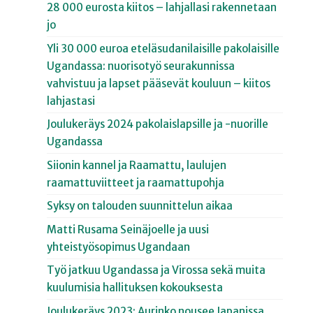
28 000 eurosta kiitos – lahjallasi rakennetaan
jo
Yli 30 000 euroa eteläsudanilaisille pakolaisille
Ugandassa: nuorisotyö seurakunnissa
vahvistuu ja lapset pääsevät kouluun – kiitos
lahjastasi
Joulukeräys 2024 pakolaislapsille ja -nuorille
Ugandassa
Siionin kannel ja Raamattu, laulujen
raamattuviitteet ja raamattupohja
Syksy on talouden suunnittelun aikaa
Matti Rusama Seinäjoelle ja uusi
yhteistyösopimus Ugandaan
Työ jatkuu Ugandassa ja Virossa sekä muita
kuulumisia hallituksen kokouksesta
Joulukeräys 2023: Aurinko nousee Japanissa