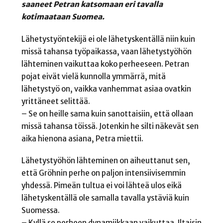
saaneet Petran katsomaan eri tavalla
kotimaataan Suomea.
Lähetystyöntekijä ei ole lähetyskentällä niin kuin
missä tahansa työpaikassa, vaan lähetystyöhön
lähteminen vaikuttaa koko perheeseen. Petran
pojat eivät vielä kunnolla ymmärrä, mitä
lähetystyö on, vaikka vanhemmat asiaa ovatkin
yrittäneet selittää.
– Se on heille sama kuin sanottaisiin, että ollaan
missä tahansa töissä. Jotenkin he silti näkevät sen
aika hienona asiana, Petra miettii.
Lähetystyöhön lähteminen on aiheuttanut sen,
että Gröhnin perhe on paljon intensiivisemmin
yhdessä. Pimeän tultua ei voi lähteä ulos eikä
lähetyskentällä ole samalla tavalla ystäviä kuin
Suomessa.
– Kyllä se perheen dynamiikkaan vaikuttaa. Iltaisin