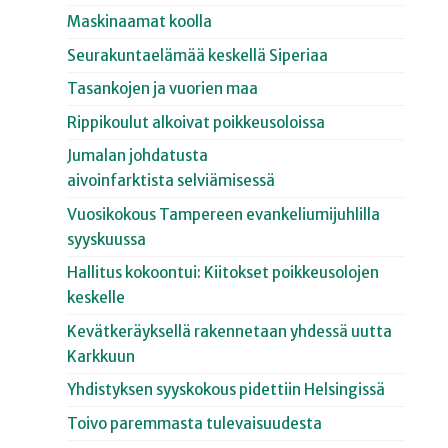
Maskinaamat koolla
Seurakuntaelämää keskellä Siperiaa
Tasankojen ja vuorien maa
Rippikoulut alkoivat poikkeusoloissa
Jumalan johdatusta
aivoinfarktista selviämisessä
Vuosikokous Tampereen evankeliumijuhlilla
syyskuussa
Hallitus kokoontui: Kiitokset poikkeusolojen
keskelle
Kevätkeräyksellä rakennetaan yhdessä uutta
Karkkuun
Yhdistyksen syyskokous pidettiin Helsingissä
Toivo paremmasta tulevaisuudesta