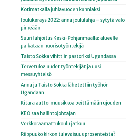
Kotimatkalla juhlavuoden kunniaksi
Joulukeräys 2022: anna joululahja – sytytä valo
pimeään
Suuri lahjoitus Keski-Pohjanmaalla: alueelle
palkataan nuorisotyöntekijä
Taisto Sokka vihittiin pastoriksi Ugandassa
Tervetuloa uudet työntekijät ja uusi
messuyhteisö
Anna ja Taisto Sokka lähetettiin työhön
Ugandaan
Kitara auttoi muusikkoa peittämään ujouden
KEO saa hallintojohtajan
Verkkoraamattukoulu jatkuu
Riippuuko kirkon tulevaisuus prosenteista?