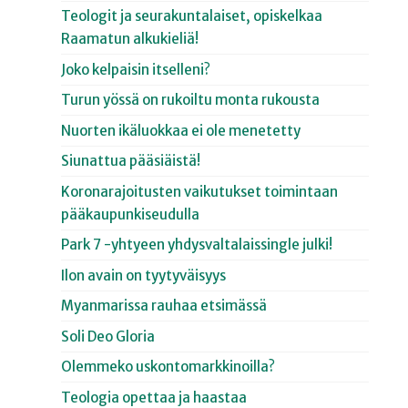
Teologit ja seurakuntalaiset, opiskelkaa
Raamatun alkukieliä!
Joko kelpaisin itselleni?
Turun yössä on rukoiltu monta rukousta
Nuorten ikäluokkaa ei ole menetetty
Siunattua pääsiäistä!
Koronarajoitusten vaikutukset toimintaan
pääkaupunkiseudulla
Park 7 -yhtyeen yhdysvaltalaissingle julki!
Ilon avain on tyytyväisyys
Myanmarissa rauhaa etsimässä
Soli Deo Gloria
Olemmeko uskontomarkkinoilla?
Teologia opettaa ja haastaa