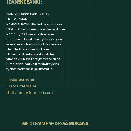
(DANSKE BANK):
IBAN: FI13 8000 1500 7791 95
BIC: DABAFIHH
RAHANKERÄYSLUPA: Poliisihallituksen
10.9.2021 myöntämän rahankeräysluvan
RA/2021/1127 mukaisesti Suomen
Luterilainen Evankeliumiyhdistys ry voi
kerätä varoja toistaiseksi koko Suomen
alueella Ahvenanmaata lukuun
ottamatta. Kerätyt varat käytetään
vuoden kuluessa keräyksestä Suomen
Luterilaisen Evankeliumiyhdistyksen
työhön kotimaassa ja ulkomailla.
Laskutustiedot
Tietoa medialle
Uutishuone (epressi.com)
ME OLEMME YHDESSÄ MUKANA: