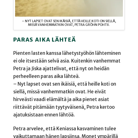
– NYT LAPSET OVAT SEN IKÄISIÄ, ETTÄ HEILLE KOTI ON SIELLÄ,
MISSÄ VANHEMMATKIN OVAT, PETRA GRÖHN POHTII.
PARAS AIKA LÄHTEÄ
Pienten lasten kanssa lähetystyöhön lähteminen
ei ole itsestään selvä asia. Kuitenkin vanhemmat
Petra ja Jiska ajattelivat, että nyt on heidän
perheelleen paras aika lähteä.
– Nyt lapset ovat sen ikäisiä, että heille koti on
siellä, missä vanhemmatkin ovat. He eivät
hirveästi vaadi elämältä ja aika pienet asiat
riittävät pitämään tyytyväisenä, Petra kertoo
ajatuksistaan ennen lähtöä.
Petra arvelee, että Keniassa kasvaminen tulee
vaikuttamaan hänen lapsiinsa. Monet ympärillä