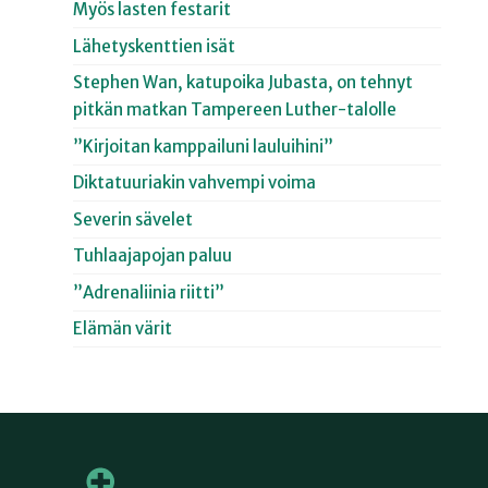
Myös lasten festarit
Lähetyskenttien isät
Stephen Wan, katupoika Jubasta, on tehnyt
pitkän matkan Tampereen Luther-talolle
”Kirjoitan kamppailuni lauluihini”
Diktatuuriakin vahvempi voima
Severin sävelet
Tuhlaajapojan paluu
”Adrenaliinia riitti”
Elämän värit