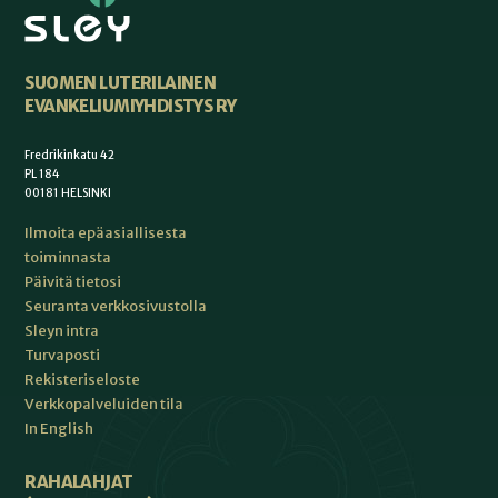
SUOMEN LUTERILAINEN
EVANKELIUMIYHDISTYS RY
Fredrikinkatu 42
PL 184
00181 HELSINKI
Ilmoita epäasiallisesta
toiminnasta
Päivitä tietosi
Seuranta verkkosivustolla
Sleyn intra
Turvaposti
Rekisteriseloste
Verkkopalveluiden tila
In English
RAHALAHJAT