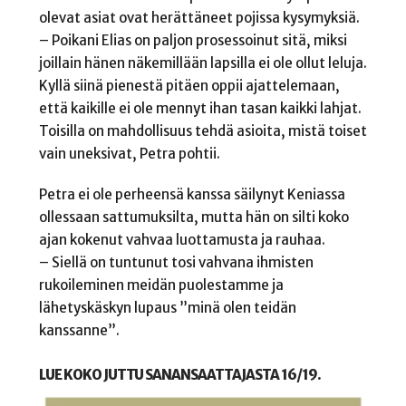
olevat asiat ovat herättäneet pojissa kysymyksiä.
– Poikani Elias on paljon prosessoinut sitä, miksi
joillain hänen näkemillään lapsilla ei ole ollut leluja.
Kyllä siinä pienestä pitäen oppii ajattelemaan,
että kaikille ei ole mennyt ihan tasan kaikki lahjat.
Toisilla on mahdollisuus tehdä asioita, mistä toiset
vain uneksivat, Petra pohtii.
Petra ei ole perheensä kanssa säilynyt Keniassa
ollessaan sattumuksilta, mutta hän on silti koko
ajan kokenut vahvaa luottamusta ja rauhaa.
– Siellä on tuntunut tosi vahvana ihmisten
rukoileminen meidän puolestamme ja
lähetyskäskyn lupaus ”minä olen teidän
kanssanne”.
LUE KOKO JUTTU SANANSAATTAJASTA 16/19.